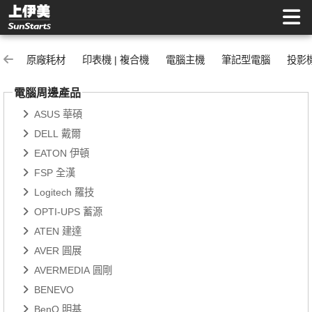
電腦周邊產品 | 上伊美辦公用品網
原廠耗材
印表機 | 複合機
電腦主機
筆記型電腦
投影
電腦周邊產品
ASUS 華碩
DELL 戴爾
EATON 伊頓
FSP 全漢
Logitech 羅技
OPTI-UPS 蓄源
ATEN 建達
AVER 圓展
AVERMEDIA 圓剛
BENEVO
BenQ 明基