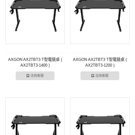
AXGON AX2TBT3 T型電競桌 (
AXGON AX2TBT3 T型電競桌 (
AX2TBT3-1400 )
AX2TBT3-1200 )
洽詢客服
洽詢客服