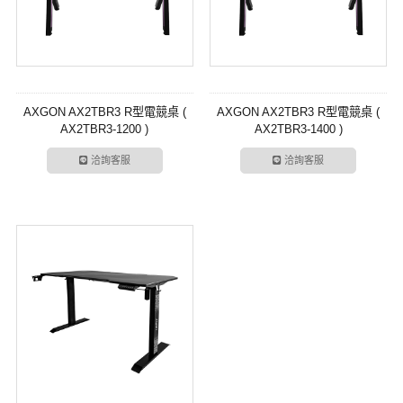
AXGON AX2TBR3 R型電競桌 (
AXGON AX2TBR3 R型電競桌 (
AX2TBR3-1200 )
AX2TBR3-1400 )
洽詢客服
洽詢客服