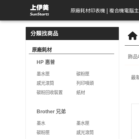
眼鏡｜墨鏡收納盒 | 上伊美辦公用品網
原廠耗材
印表機 | 複合機
電腦主
HP 惠普
工作站繪圖卡
Kodak 柯達
DELL 戴爾
APACER 宇瞻
D-Link 友訊
Plustek 精益
HP 惠普
Seagate 希捷
一體成型電腦
AeroTouch 富動
Logitech 羅技
Brother 兄
Zyxel 兆勤
LG
Eps
T
B
分類找商品
DeskJet
HP 惠普
掃描器
一般顯示器
隨身碟
無網管型網路交換器
掃描器
墨水匣
外接式硬碟
MSI 微星
互動式顯示器
簡報器
彩色雷射印
次世代防火
gram
標
原廠耗材
機
飾品收
Color Laser
Leadtek 麗臺
曲面顯示器
記憶卡
網管型交換器
碳粉匣
NAS硬碟
VPN防火牆
gram P
文
HP 惠普
黑白雷射印
Color LaserJet Pro
Lenovo 聯想
遊戲專用顯示器
行動硬碟
10G網路交換器
感光滾筒
SSD固態硬碟
乙太網路交
gram 2
相
機
墨水匣
碳粉匣
最
Color LaserJet
ASUS 華碩
智慧型無線網路基地台
列印噴頭
無線網路
gram P
可
噴墨印表機
感光滾筒
列印噴頭
Enterprise
AIMO 愛墨
智慧型網路交換器
碳粉回收裝置
5G NR / 4
碳粉回收裝置
紙材
熱感應印表
LaserJet
器
Apple
行動寬頻
紙材
Acer 宏碁
熱感應標籤機
LaserJet Pro
行動通訊室
Brother 兄弟
光纖收發器
系列
Apple Display
電競螢幕
LaserJet Enterprise
墨水
墨水匣
電源供應器
電力線網路
商務用螢幕
OfficeJet Pro
碳粉匣
感光滾筒
工作站
行動工作站
VIVITEK 麗訊
ASUS 華碩