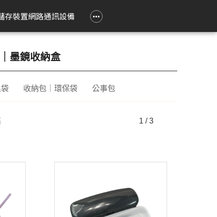
政府大宗採購專區
企業大宗採購專區
企業禮贈品採購專區
常見問題
聯繫我們
儲存裝置
網路通訊設備
e 立達
on 愛普生
Epson 愛普生
Pantum 奔圖
精簡型電腦
TP-Link
Lenovo 聯想
HPRT 漢印
PRINTEC 暉達
ASUS 華碩
Acer 宏碁
HP 惠普
ROLY 樂麗
｜墨鏡收納盒
 Air
務應用投影機
影像繪圖機
碳粉匣
ASUS 華碩
無線網狀路由器
工作用螢幕
條碼標籤機
黑白雷射印表機
SSD 固態硬碟
Swift Go
DesignJet
旗艦雷射
溫袋
收納包｜環保袋
公事包
籤
k Pro
階工程投影機
廣告大圖輸出機
鼓組件
HP 惠普
無線分享器
家用螢幕
條碼掃瞄器
黑白多功能印表機
Nitro Lite
雷射短焦
系統
動教育投影機
無線網卡
電競用螢幕
Swift Lite
攜帶投影
高
1 / 3
印機
htScene 雷射投影
其他相關配件
便攜式螢幕
Swift X
配件
智能傳感器
Nitro V
件
商用網路通訊設備
Aspire Lite
表機
Predator Helios Neo
P2
P4
cusys 水星