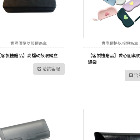
UltraFine高畫質編輯
螢幕
工業用記憶卡
數位雙模對講機
路由器
Me
UltraWide多工作業
Kodak 柯達
ADATA 威剛
數位無線車載台
網路交換器
幕
無
電子相框
外接式硬碟
數位雙模中繼台
UltraGear專業電競螢
LT
幕
實際價格以報價為主
實際價格以報價為主
隨身碟
數位傳輸系統
訊
【客製禮贈品】高檔硬殼眼鏡盒
【客製禮贈品】愛心圖案
記憶卡
TETRA數位對講機
US
鏡袋
工業用SSD
洽詢客服
HYT 專業無線電對講
交
機
洽
工業用隨身碟
Po
HYT 中繼台無線電
工業用記憶卡
HYT 專業車載台對講
工業用eMMC
機
工業用記憶體模組
HYT 原廠配件
Hytera 原廠配件