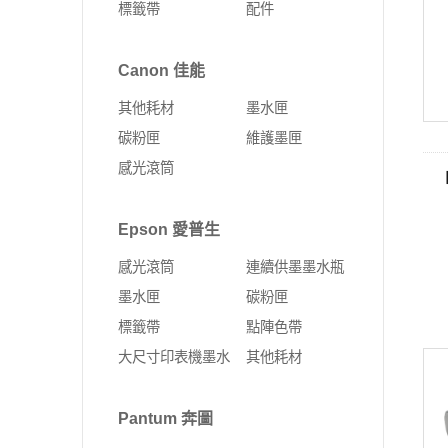
標籤帶
配件
Fujifilm 富士軟片
Kyocera 京瓷
ALTOS 安圖斯
DELL 戴爾
網卡
無線延伸器
印表機
彩色多功能複合機
MSI 微星
UMAX 世成
Canon 佳能
Leadtek 麗臺
HP 惠普
無線網卡
多功能事務機
黑白多功能複合機
其他耗材
墨水匣
Supermicro 美超微
外接式SSD固態硬碟
固態硬碟
PCI-E 無線網卡
彩色雷射印表機
碳粉匣
維護墨匣
MSI 微星
SSD固態硬碟
10G PCIe有線網路卡
黑白雷射印表機
感光滾筒
ASUS 華碩
4G Sim卡 Router
DELL 戴爾
有線路由器
Epson 愛普生
HP 惠普
藍芽
感光滾筒
連續供墨墨水瓶
Lenovo 聯想
ExpertWIFI商用系列
墨水匣
碳粉匣
標籤帶
點陣色帶
無線路由器
大尺寸印表機墨水
其他耗材
Pantum 奔圖