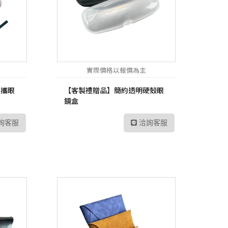
P6
sh 網狀路由器
螢
Vero
線分享器
E 路由器
實際價格以報價為主
號延伸器
便攜眼
【客製禮贈品】簡約透明硬殼眼
B 無線網卡
鏡盒
換器
詢客服
洽詢客服
E 供電交換器