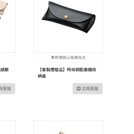
實際價格以報價為主
質感眼
【客製禮贈品】時尚銅釦墨鏡收
納盒
詢客服
洽詢客服