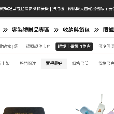
共同供應契約專區
租賃業務專區
學校
機
筆記型電腦
投影機
標籤機 | 掃描機 | 條碼機
大圖輸出機
顯示器
弟
on 愛普生
EAM 十銓
rother 兄弟
迷你電腦
ACER 宏碁
KATAI
HP 惠普
Canon 佳能
Canon 佳能
電腦零件組
Canon 佳能
MSI 微星
LG
MSI 微星
Transcend 創見
MSI 微星
Epson 愛普生
Canon 佳能
BenQ 明碁
Brother 兄弟
桌上型主機
Epson 愛普生
Edgecore 鈺登
Philips 飛利浦
Gigaston
Apple
Eps
客製禮贈品專區
收納與袋包
眼鏡
表機/複合
牆
籤機
記憶體
墨水
ECS 精強
投影機
顯示器周邊
OmniBook
文件掃描器
其他耗材
AMD 美商超微
彩色噴墨印表機
Performance
CineBeam
平面商務螢幕
內接式固態硬碟
筆電
感光滾筒
24吋(A1 )
投影機
快速列印標籤機
DELL 戴爾
雷射印表機
無線基地台
專業顯示器
固態硬碟
MacBook
商
納盒 | 袋
護照證件卡套
眼鏡｜墨鏡收納盒
保冷保
ro
件掃描器
記憶卡
墨水匣
ACER 宏碁
OMEN
平台式掃描器
墨水匣
雷射多功能複合機
Mainstream
ProBeam
亮麗旋轉螢幕
外接式固態硬碟
電競掌機
連續供墨墨水瓶
36-42吋(A0 )
家居及小型辦公室標
HP 惠普
噴墨印表機
交換器
記憶體
MacBoo
高
表機/複合
機
換器
in1
片掃描器
內接固態硬碟(SSD)
碳粉匣
MSI 微星
EliteBook
碳粉匣
噴墨商用複合機
Small Business
電競螢幕
行動固態硬碟
墨水匣
44吋(A0)
Apple Mac
原廠連續供墨
隨身碟
互
掃描機
新上架
熱門關注
賣得最好
價格最低
價格最
ro 2in1
攜式掃描器
隨身碟
感光滾筒
維護墨匣
雷射印表機
Network Adapter
曲面螢幕
隨身碟
碳粉匣
60吋(1.5公尺)
ASUS 華碩
免加熱微噴影
Lig
/複合機
燈
G LTE 路由
標籤帶
感光滾筒
攜帶型顯示器
記憶卡
標籤帶
Lenovo 聯想
點陣印表機
機/複合機
配
配件
ASUS 華碩
HP 惠普
行車紀錄器
點陣色帶
LG
MSI 微星
存摺印錄機
內訊號覆蓋
密錄器
大尺寸印表機墨水
GIGABYTE 技嘉
連續報表紙印
商務用螢幕
HP顯示器
Full HD & QHD螢幕
工業用SSD
其他耗材
Acer 宏碁
微型印表機
設備
商用顯示器
MyView智慧螢幕
工業用Flash
Hytera 海能達對講機
Linksys
Mer