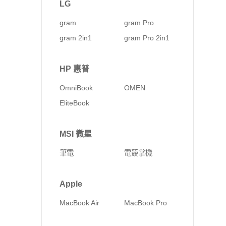
LG
gram
gram Pro
gram 2in1
gram Pro 2in1
HP 惠普
OmniBook
OMEN
EliteBook
MSI 微星
筆電
電競掌機
Apple
MacBook Air
MacBook Pro