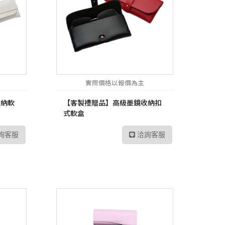
實際價格以報價為主
收納軟
【客製禮贈品】高級墨鏡收納扣
式軟盒
詢客服
洽詢客服