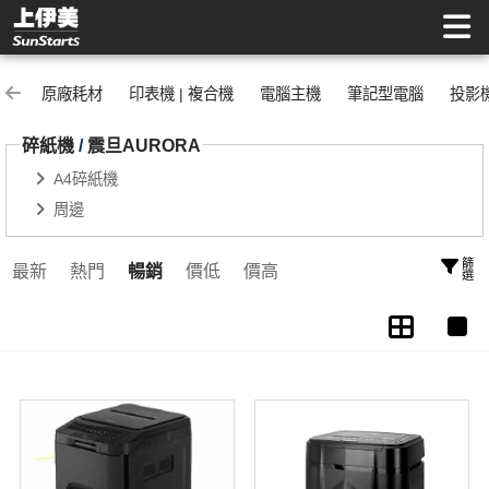
震旦AURORA | 上伊美辦公用品網
原廠耗材
印表機 | 複合機
電腦主機
筆記型電腦
投影
碎紙機
/
震旦AURORA
A4碎紙機
周邊
篩選
最新
熱門
暢銷
價低
價高