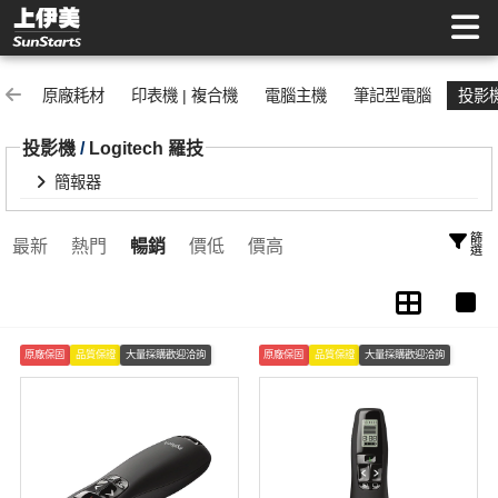
簡報器 | 上伊美辦公用品網
原廠耗材
印表機 | 複合機
電腦主機
筆記型電腦
投影
投影機
/
Logitech 羅技
簡報器
篩選
最新
熱門
暢銷
價低
價高
原廠保固
品質保證
大量採購歡迎洽詢
原廠保固
品質保證
大量採購歡迎洽詢