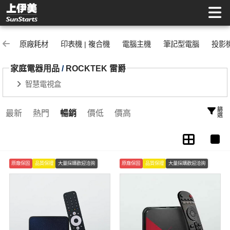
ROCKTEK 雷爵 | 上伊美辦公用品網
原廠耗材
印表機 | 複合機
電腦主機
筆記型電腦
投影
家庭電器用品
/
ROCKTEK 雷爵
智慧電視盒
篩選
最新
熱門
暢銷
價低
價高
原廠保固
品質保證
大量採購歡迎洽詢
原廠保固
品質保證
大量採購歡迎洽詢