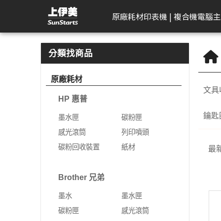
筆記與便條書籤 | 上伊美辦公用品網
原廠耗材
印表機 | 複合機
電腦主
HP 惠普
工作站繪圖卡
Kodak 柯達
DELL 戴爾
APACER 宇瞻
D-Link 友訊
Plustek 精益
HP 惠普
Seagate 希捷
一體成型電腦
AeroTouch 富動
Logitech 羅技
Brother 兄
Zyxel 兆勤
LG
Eps
T
B
分類找商品
DeskJet
HP 惠普
掃描器
一般顯示器
隨身碟
無網管型網路交換器
掃描器
墨水匣
外接式硬碟
MSI 微星
互動式顯示器
簡報器
彩色雷射印
次世代防火
gram
標
原廠耗材
機
文具
Color Laser
Leadtek 麗臺
曲面顯示器
記憶卡
網管型交換器
碳粉匣
NAS硬碟
VPN防火牆
gram Pro
文
HP 惠普
黑白雷射印
Color LaserJet Pro
Lenovo 聯想
遊戲專用顯示器
行動硬碟
10G網路交換器
感光滾筒
SSD固態硬碟
乙太網路交
gram 2in1
相
機
鑰匙
墨水匣
碳粉匣
Color LaserJet
ASUS 華碩
智慧型無線網路基地台
列印噴頭
無線網路
gram Pro 
可
噴墨印表機
感光滾筒
列印噴頭
Enterprise
AIMO 愛墨
智慧型網路交換器
碳粉回收裝置
5G NR / 4
碳粉回收裝置
紙材
熱感應印表
最
LaserJet
器
Apple
行動寬頻
紙材
Acer 宏碁
熱感應標籤機
LaserJet Pro
行動通訊室
Brother 兄弟
光纖收發器
系列
Apple Display
電競螢幕
LaserJet Enterprise
墨水
墨水匣
電源供應器
電力線網路
商務用螢幕
OfficeJet Pro
碳粉匣
感光滾筒
工作站
行動工作站
VIVITEK 麗訊
ASUS 華碩