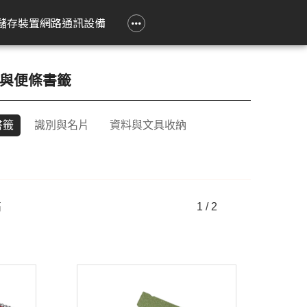
政府大宗採購專區
企業大宗採購專區
企業禮贈品採購專區
常見問題
聯繫我們
儲存裝置
網路通訊設備
e 立達
on 愛普生
Epson 愛普生
Pantum 奔圖
精簡型電腦
TP-Link
Lenovo 聯想
HPRT 漢印
PRINTEC 暉達
ASUS 華碩
Acer 宏碁
HP 惠普
ROLY 樂麗
與便條書籤
 Air
務應用投影機
影像繪圖機
碳粉匣
ASUS 華碩
無線網狀路由器
工作用螢幕
條碼標籤機
黑白雷射印表機
SSD 固態硬碟
Swift Go
DesignJet
旗艦雷射
書籤
識別與名片
資料與文具收納
籤
k Pro
階工程投影機
廣告大圖輸出機
鼓組件
HP 惠普
無線分享器
家用螢幕
條碼掃瞄器
黑白多功能印表機
Nitro Lite
雷射短焦
系統
動教育投影機
無線網卡
電競用螢幕
Swift Lite
攜帶投影
印機
htScene 雷射投影
其他相關配件
便攜式螢幕
Swift X
配件
智能傳感器
Nitro V
高
1 / 2
件
商用網路通訊設備
Aspire Lite
表機
Predator Helios Neo
P2
P4
cusys 水星