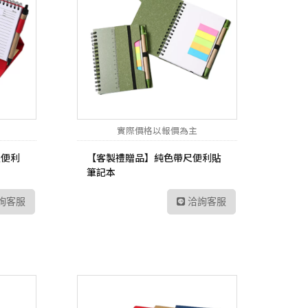
P6
sh 網狀路由器
螢
Vero
線分享器
E 路由器
號延伸器
B 無線網卡
實際價格以報價為主
換器
體便利
【客製禮贈品】純色帶尺便利貼
筆記本
E 供電交換器
詢客服
洽詢客服