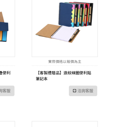
實際價格以報價為主
疊便利
【客製禮贈品】浪紋線圈 便利貼
筆記本
詢客服
洽詢客服