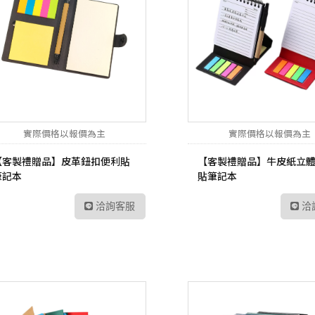
UltraFine高畫質編輯
螢幕
工業用記憶卡
數位雙模對講機
路由器
Me
UltraWide多工作業
Kodak 柯達
ADATA 威剛
數位無線車載台
網路交換器
幕
無
電子相框
外接式硬碟
數位雙模中繼台
UltraGear專業電競螢
LT
幕
隨身碟
數位傳輸系統
訊
記憶卡
TETRA數位對講機
US
實際價格以報價為主
實際價格以報價為主
工業用SSD
HYT 專業無線電對講
交
【客製禮贈品】皮革鈕扣便利貼
【客製禮贈品】牛皮紙立
機
筆記本
貼筆記本
工業用隨身碟
Po
HYT 中繼台無線電
工業用記憶卡
洽詢客服
洽
HYT 專業車載台對講
工業用eMMC
機
工業用記憶體模組
HYT 原廠配件
Hytera 原廠配件