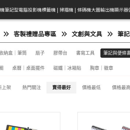
共同供應契約專區
租賃業務專區
學校
機
筆記型電腦
投影機
標籤機 | 掃描機 | 條碼機
大圖輸出機
顯示器
弟
on 愛普生
EAM 十銓
rother 兄弟
迷你電腦
ACER 宏碁
KATAI
HP 惠普
Canon 佳能
Canon 佳能
電腦零件組
Canon 佳能
MSI 微星
LG
MSI 微星
Transcend 創見
MSI 微星
Epson 愛普生
Canon 佳能
BenQ 明碁
Brother 兄弟
桌上型主機
Epson 愛普生
Edgecore 鈺登
Philips 飛利浦
Gigaston
Apple
Eps
客製禮贈品專區
文創與文具
筆記
表機/複合
牆
籤機
記憶體
墨水
ECS 精強
投影機
顯示器周邊
OmniBook
文件掃描器
其他耗材
AMD 美商超微
彩色噴墨印表機
Performance
CineBeam
平面商務螢幕
內接式固態硬碟
筆電
感光滾筒
24吋(A1 )
投影機
快速列印標籤機
DELL 戴爾
雷射印表機
無線基地台
專業顯示器
固態硬碟
MacBook
商
收納盒｜筆筒
扇子
膠帶台
書寫工具
筆記與便條
件掃描器
記憶卡
墨水匣
ACER 宏碁
HyperX OMEN
平台式掃描器
墨水匣
雷射多功能複合機
Mainstream
ProBeam
亮麗旋轉螢幕
外接式固態硬碟
電競掌機
連續供墨墨水瓶
36-42吋(A0 )
家居及小型辦公室標
HP 惠普
噴墨印表機
交換器
記憶體
MacBoo
高
表機/複合
機
換器
片掃描器
內接固態硬碟(SSD)
碳粉匣
MSI 微星
EliteBook
碳粉匣
噴墨商用複合機
Small Business
電競螢幕
行動固態硬碟
墨水匣
44吋(A0)
Apple Mac
原廠連續供墨
隨身碟
互
圈
桌曆｜桌面擺件
磁鐵｜冰箱貼
胸章｜徽章
掃描機
2in1
攜式掃描器
隨身碟
感光滾筒
維護墨匣
雷射印表機
Network Adapter
曲面螢幕
隨身碟
碳粉匣
60吋(1.5公尺)
ASUS 華碩
免加熱微噴影
Lig
/複合機
燈
G LTE 路由
標籤帶
感光滾筒
攜帶型顯示器
記憶卡
標籤帶
Lenovo 聯想
點陣印表機
機/複合機
新上架
熱門關注
賣得最好
價格最低
價格最
配
配件
ASUS 華碩
HP 惠普
行車紀錄器
點陣色帶
LG
MSI 微星
存摺印錄機
內訊號覆蓋
密錄器
大尺寸印表機墨水
GIGABYTE 技嘉
連續報表紙印
商務用螢幕
HP顯示器
Full HD & QHD螢幕
工業用SSD
其他耗材
Acer 宏碁
微型印表機
設備
商用顯示器
MyView智慧螢幕
工業用Flash
Hytera 海能達對講機
Linksys
Mer