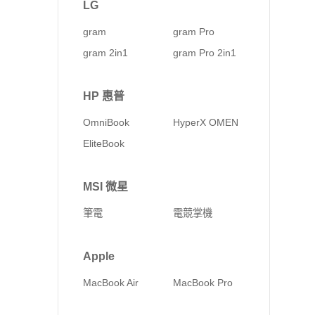
LG
gram
gram Pro
gram 2in1
gram Pro 2in1
HP 惠普
OmniBook
HyperX OMEN
EliteBook
MSI 微星
筆電
電競掌機
Apple
MacBook Air
MacBook Pro