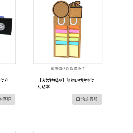
實際價格以報價為主
殼便利
【客製禮贈品】簡約U型鏤空 便
利貼本
詢客服
洽詢客服