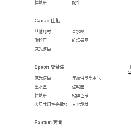
標籤帶
配件
Fujifilm 富士軟片
Kyocera 京瓷
ALTOS 安圖斯
DELL 戴爾
網卡
無線延伸器
印表機
彩色多功能複合機
MSI 微星
UMAX 世成
Canon 佳能
Leadtek 麗臺
HP 惠普
無線網卡
多功能事務機
黑白多功能複合機
其他耗材
墨水匣
Supermicro 美超微
外接式SSD固態硬碟
固態硬碟
PCI-E 無線網卡
彩色雷射印表機
碳粉匣
維護墨匣
MSI 微星
SSD固態硬碟
10G PCIe有線網路卡
黑白雷射印表機
感光滾筒
ASUS 華碩
4G Sim卡 Router
DELL 戴爾
有線路由器
Epson 愛普生
HP 惠普
藍芽
感光滾筒
連續供墨墨水瓶
Lenovo 聯想
ExpertWIFI商用系列
墨水匣
碳粉匣
標籤帶
點陣色帶
無線路由器
大尺寸印表機墨水
其他耗材
Pantum 奔圖