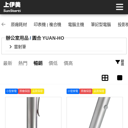
雷射筆 | 上伊美辦公用品網
原廠耗材
印表機 | 複合機
電腦主機
筆記型電腦
投影
辦公室用品
/
圓合 YUAN-HO
雷射筆
篩選
最新
熱門
暢銷
價低
價高
小型家電
原廠保固
品質保證
小型家電
原廠保固
品質保證