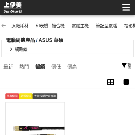
網路線 | 上伊美辦公用品網
原廠耗材
印表機 | 複合機
電腦主機
筆記型電腦
投影
電腦周邊產品
/
ASUS 華碩
網路線
篩選
最新
熱門
暢銷
價低
價高
原廠保固
品質保證
大量採購歡迎洽詢