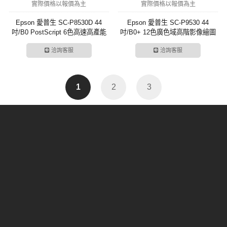
實際價格以報價為主
實際價格以報價為主
Epson 愛普生 SC-P8530D 44
Epson 愛普生 SC-P9530 44
吋/B0 PostScript 6色高速高產能
吋/B0+ 12色廣色域高階影像繪圖
高品質影像繪圖機
機
洽詢客服
洽詢客服
1
2
3
About
Service
More