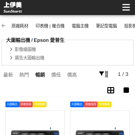
Epson 愛普生 | 上伊美辦公用品網
原廠耗材
印表機 | 複合機
電腦主機
筆記型電腦
投影
大圖輸出機
/
Epson 愛普生
影像繪圖機
廣告大圖輸出機
篩選
1 / 3
最新
熱門
暢銷
價低
價高
大圖輸出
原廠保固
商用機種
大圖輸出
原廠保固
商用機種