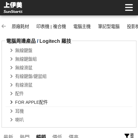
FOR APPLE配件 | 上伊美辦公用品網
原廠耗材
印表機 | 複合機
電腦主機
筆記型電腦
投影
電腦周邊產品
/
Logitech 羅技
無線鍵盤
無線鍵盤組
無線滑鼠
有線鍵盤/鍵鼠組
有線滑鼠
配件
FOR APPLE配件
耳機
喇叭
篩選
最新
熱門
暢銷
價低
價高