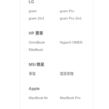
LG
gram
gram Pro
gram 2in1
gram Pro 2in1
HP 惠普
OmniBook
HyperX OMEN
EliteBook
MSI 微星
筆電
電競掌機
Apple
MacBook Air
MacBook Pro