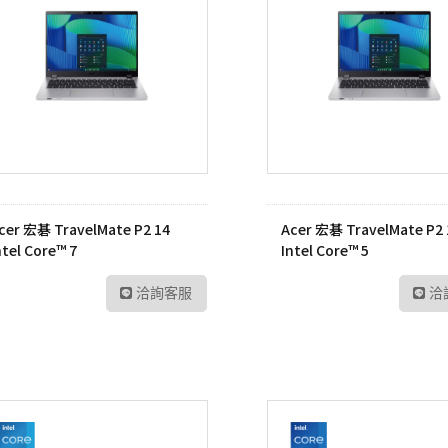
UltraFine高畫質編輯
螢幕
工業用記憶卡
數位雙模對講機
路由器
Me
UltraWide多工作業
Kodak 柯達
ADATA 威剛
數位無線車載台
網路交換器
幕
無
電子相框
外接式硬碟
數位雙模中繼台
UltraGear專業電競螢
LT
幕
隨身碟
數位傳輸系統
訊
記憶卡
TETRA數位對講機
US
工業用SSD
HYT 專業無線電對講
交
cer 宏碁 TravelMate P2 14
Acer 宏碁 TravelMate P2 
機
ntel Core™ 7
Intel Core™ 5
工業用隨身碟
Po
HYT 中繼台無線電
工業用記憶卡
洽詢客服
洽
HYT 專業車載台對講
工業用eMMC
機
工業用記憶體模組
HYT 原廠配件
Hytera 原廠配件