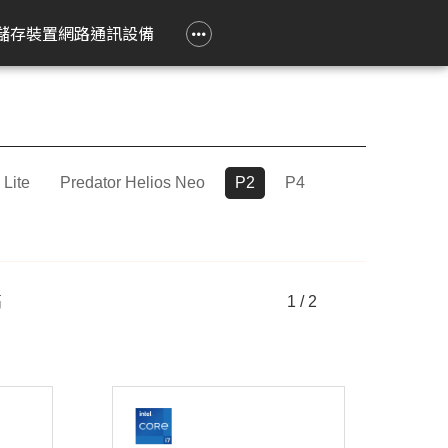
政府大宗採購專區
企業大宗採購專區
企業禮贈品採購專區
常見問題
聯繫我們
儲存裝置
網路通訊設備
e 立達
on 愛普生
Epson 愛普生
Pantum 奔圖
精簡型電腦
TP-Link
Lenovo 聯想
HPRT 漢印
PRINTEC 暉達
ASUS 華碩
Acer 宏碁
HP 惠普
ROLY 樂麗
 Air
務應用投影機
影像繪圖機
碳粉匣
ASUS 華碩
無線網狀路由器
工作用螢幕
條碼標籤機
黑白雷射印表機
SSD 固態硬碟
Swift Go
DesignJet
旗艦雷射
 Lite
Predator Helios Neo
P2
P4
籤
k Pro
階工程投影機
廣告大圖輸出機
鼓組件
HP 惠普
無線分享器
家用螢幕
條碼掃瞄器
黑白多功能印表機
Nitro Lite
雷射短焦
系統
動教育投影機
無線網卡
電競用螢幕
Swift Lite
攜帶投影
印機
htScene 雷射投影
其他相關配件
便攜式螢幕
Swift X
配件
智能傳感器
Nitro V
高
1 / 2
件
商用網路通訊設備
Aspire Lite
表機
Predator Helios Neo
P2
P4
cusys 水星