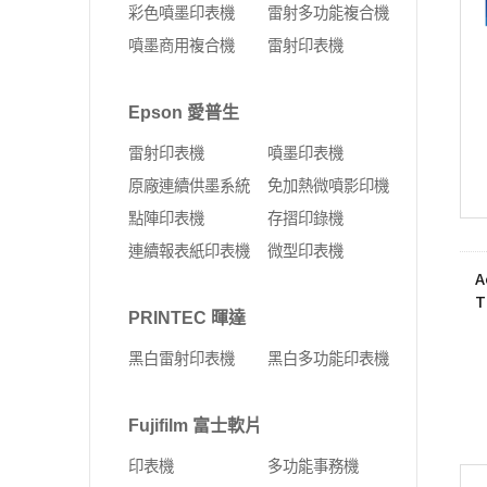
彩色噴墨印表機
雷射多功能複合機
噴墨商用複合機
雷射印表機
Epson 愛普生
雷射印表機
噴墨印表機
原廠連續供墨系統
免加熱微噴影印機
點陣印表機
存摺印錄機
連續報表紙印表機
微型印表機
A
T
PRINTEC 暉達
C
黑白雷射印表機
黑白多功能印表機
Fujifilm 富士軟片
印表機
多功能事務機