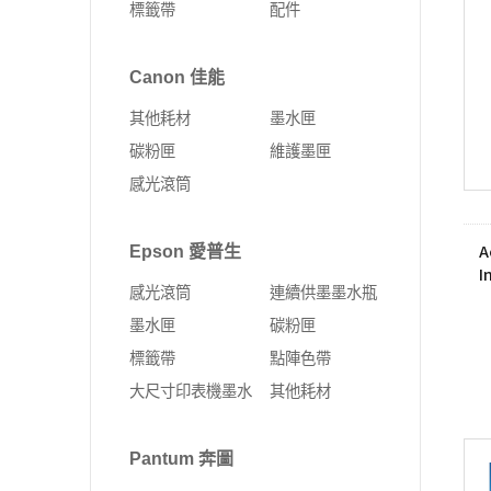
標籤帶
配件
Fujifilm 富士軟片
Kyocera 京瓷
ALTOS 安圖斯
DELL 戴爾
網卡
無線延伸器
印表機
彩色多功能複合機
MSI 微星
UMAX 世成
Canon 佳能
Leadtek 麗臺
HP 惠普
無線網卡
多功能事務機
黑白多功能複合機
其他耗材
墨水匣
Supermicro 美超微
外接式SSD固態硬碟
固態硬碟
PCI-E 無線網卡
彩色雷射印表機
碳粉匣
維護墨匣
MSI 微星
SSD固態硬碟
10G PCIe有線網路卡
黑白雷射印表機
感光滾筒
ASUS 華碩
4G Sim卡 Router
DELL 戴爾
有線路由器
A
Epson 愛普生
I
HP 惠普
藍芽
感光滾筒
連續供墨墨水瓶
Lenovo 聯想
ExpertWIFI商用系列
墨水匣
碳粉匣
標籤帶
點陣色帶
無線路由器
大尺寸印表機墨水
其他耗材
Pantum 奔圖