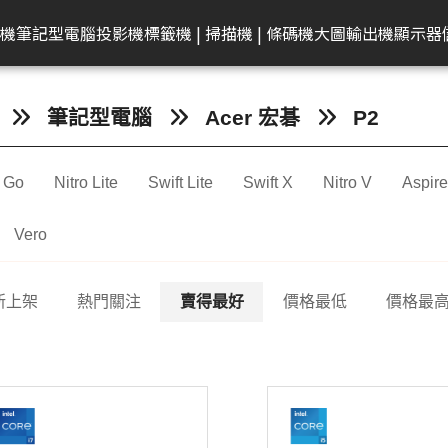
共同供應契約專區
租賃業務專區
學校
機
筆記型電腦
投影機
標籤機 | 掃描機 | 條碼機
大圖輸出機
顯示器
弟
on 愛普生
EAM 十銓
rother 兄弟
迷你電腦
ACER 宏碁
KATAI
HP 惠普
Canon 佳能
Canon 佳能
電腦零件組
Canon 佳能
MSI 微星
LG
MSI 微星
Transcend 創見
MSI 微星
Epson 愛普生
Canon 佳能
BenQ 明碁
Brother 兄弟
桌上型主機
Epson 愛普生
Edgecore 鈺登
Philips 飛利浦
Gigaston
Apple
Eps
筆記型電腦
Acer 宏碁
P2
表機/複合
牆
籤機
記憶體
墨水
ECS 精強
投影機
顯示器周邊
OmniBook
文件掃描器
其他耗材
AMD 美商超微
彩色噴墨印表機
Performance
CineBeam
平面商務螢幕
內接式固態硬碟
筆電
感光滾筒
24吋(A1 )
投影機
快速列印標籤機
DELL 戴爾
雷射印表機
無線基地台
專業顯示器
固態硬碟
MacBook
商
t Go
Nitro Lite
Swift Lite
Swift X
Nitro V
Aspire
件掃描器
記憶卡
墨水匣
ACER 宏碁
HyperX OMEN
平台式掃描器
墨水匣
雷射多功能複合機
Mainstream
ProBeam
亮麗旋轉螢幕
外接式固態硬碟
電競掌機
連續供墨墨水瓶
36-42吋(A0 )
家居及小型辦公室標
HP 惠普
噴墨印表機
交換器
記憶體
MacBoo
高
表機/複合
機
換器
片掃描器
內接固態硬碟(SSD)
碳粉匣
MSI 微星
EliteBook
碳粉匣
噴墨商用複合機
Small Business
電競螢幕
行動固態硬碟
墨水匣
44吋(A0)
Apple Mac
原廠連續供墨
隨身碟
互
Vero
掃描機
2in1
攜式掃描器
隨身碟
感光滾筒
維護墨匣
雷射印表機
Network Adapter
曲面螢幕
隨身碟
碳粉匣
60吋(1.5公尺)
ASUS 華碩
免加熱微噴影
Lig
/複合機
燈
G LTE 路由
標籤帶
感光滾筒
攜帶型顯示器
記憶卡
標籤帶
Lenovo 聯想
點陣印表機
機/複合機
新上架
熱門關注
賣得最好
價格最低
價格最
配
配件
ASUS 華碩
HP 惠普
行車紀錄器
點陣色帶
LG
MSI 微星
存摺印錄機
內訊號覆蓋
密錄器
大尺寸印表機墨水
GIGABYTE 技嘉
連續報表紙印
商務用螢幕
HP顯示器
Full HD & QHD螢幕
工業用SSD
其他耗材
Acer 宏碁
微型印表機
設備
商用顯示器
MyView智慧螢幕
工業用Flash
Hytera 海能達對講機
Linksys
Mer