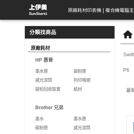
P2 | 上伊美辦公用品網
原廠耗材
印表機 | 複合機
電腦主
HP 惠普
工作站繪圖卡
Kodak 柯達
DELL 戴爾
APACER 宇瞻
D-Link 友訊
Plustek 精益
HP 惠普
Seagate 希捷
一體成型電腦
AeroTouch 富動
Logitech 羅技
Brother 兄
Zyxel 兆勤
LG
Eps
T
B
分類找商品
DeskJet
HP 惠普
掃描器
一般顯示器
隨身碟
無網管型網路交換器
掃描器
墨水匣
外接式硬碟
MSI 微星
互動式顯示器
簡報器
彩色雷射印
次世代防火
gram
標
原廠耗材
機
Swif
Color Laser
Leadtek 麗臺
曲面顯示器
記憶卡
網管型交換器
碳粉匣
NAS硬碟
VPN防火牆
gram Pro
文
HP 惠普
黑白雷射印
Color LaserJet Pro
Lenovo 聯想
遊戲專用顯示器
行動硬碟
10G網路交換器
感光滾筒
SSD固態硬碟
乙太網路交
gram 2in1
相
機
P6
墨水匣
碳粉匣
Color LaserJet
ASUS 華碩
智慧型無線網路基地台
列印噴頭
無線網路
gram Pro 
可
噴墨印表機
感光滾筒
列印噴頭
Enterprise
AIMO 愛墨
智慧型網路交換器
碳粉回收裝置
5G NR / 4
碳粉回收裝置
紙材
熱感應印表
最
LaserJet
器
Apple
行動寬頻
紙材
Acer 宏碁
熱感應標籤機
LaserJet Pro
行動通訊室
Brother 兄弟
光纖收發器
系列
Apple Display
電競螢幕
LaserJet Enterprise
墨水
墨水匣
電源供應器
電力線網路
商務用螢幕
OfficeJet Pro
碳粉匣
感光滾筒
工作站
行動工作站
VIVITEK 麗訊
ASUS 華碩