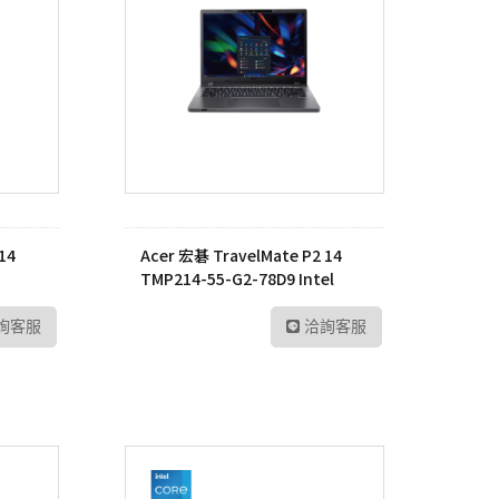
P6
sh 網狀路由器
螢
Vero
線分享器
E 路由器
號延伸器
B 無線網卡
換器
14
Acer 宏碁 TravelMate P2 14
TMP214-55-G2-78D9 Intel
E 供電交換器
Core™ 7 筆記型電腦
詢客服
洽詢客服