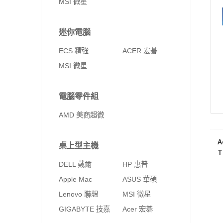
MSI 微星
迷你電腦
ECS 精強
ACER 宏碁
MSI 微星
電腦零件組
AMD 美商超微
A
桌上型主機
T
C
DELL 戴爾
HP 惠普
Apple Mac
ASUS 華碩
Lenovo 聯想
MSI 微星
GIGABYTE 技嘉
Acer 宏碁