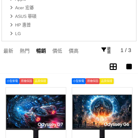
Acer 宏碁
ASUS 華碩
HP 惠普
LG
篩選
1 / 3
最新
熱門
暢銷
價低
價高
小型家電
原廠保固
品質保證
小型家電
原廠保固
品質保證