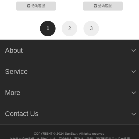
LS37D702EACXZW )
( LS37D802UACXZW )
洽詢客服
洽詢客服
1
2
3
About
Service
More
Contact Us
COPYRIGHT © 2024 SunStart. All rights reserved.