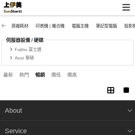
硬碟 | 上伊美辦公用品網
原廠耗材
印表機 | 複合機
電腦主機
筆記型電腦
投影
伺服器設備
/
硬碟
Fujitsu 富士通
Asus 華碩
最新
熱門
暢銷
價低
價高
About
Service