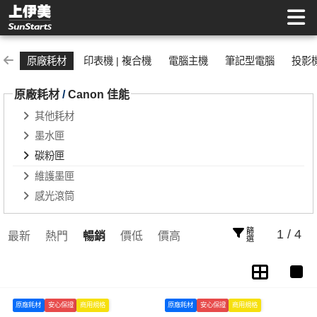
碳粉匣 | 上伊美辦公用品網
原廠耗材
印表機 | 複合機
電腦主機
筆記型電腦
投影
原廠耗材
/
Canon 佳能
其他耗材
墨水匣
碳粉匣
維護墨匣
感光滾筒
篩選
1 / 4
最新
熱門
暢銷
價低
價高
原廠耗材
安心保證
商用規格
原廠耗材
安心保證
商用規格