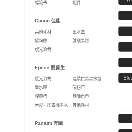
標籤帶
配件
Fujifilm 富士軟片
Kyocera 京瓷
ALTOS 安圖斯
DELL 戴爾
網卡
無線延伸器
印表機
彩色多功能複合機
MSI 微星
UMAX 世成
Canon 佳能
Leadtek 麗臺
HP 惠普
無線網卡
多功能事務機
黑白多功能複合機
其他耗材
墨水匣
Supermicro 美超微
外接式SSD固態硬碟
固態硬碟
PCI-E 無線網卡
彩色雷射印表機
碳粉匣
維護墨匣
MSI 微星
SSD固態硬碟
10G PCIe有線網路卡
黑白雷射印表機
感光滾筒
ASUS 華碩
4G Sim卡 Router
DELL 戴爾
有線路由器
Epson 愛普生
HP 惠普
藍芽
Ele
感光滾筒
連續供墨墨水瓶
Lenovo 聯想
ExpertWIFI商用系列
墨水匣
碳粉匣
標籤帶
點陣色帶
無線路由器
大尺寸印表機墨水
其他耗材
Pantum 奔圖