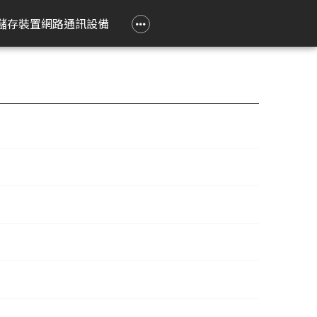
政府大宗採購專區
企業大宗採購專區
企業禮贈品採購專區
常見問題
聯繫我們
儲存裝置
網路通訊設備
e 立達
on 愛普生
Epson 愛普生
Pantum 奔圖
精簡型電腦
TP-Link
Lenovo 聯想
HPRT 漢印
PRINTEC 暉達
ASUS 華碩
Acer 宏碁
HP 惠普
ROLY 樂麗
 Air
務應用投影機
影像繪圖機
碳粉匣
ASUS 華碩
無線網狀路由器
工作用螢幕
條碼標籤機
黑白雷射印表機
SSD 固態硬碟
Swift Go
DesignJet
旗艦雷射
籤
k Pro
階工程投影機
廣告大圖輸出機
鼓組件
HP 惠普
無線分享器
家用螢幕
條碼掃瞄器
黑白多功能印表機
Nitro Lite
雷射短焦
系統
動教育投影機
無線網卡
電競用螢幕
Swift Lite
攜帶投影
印機
htScene 雷射投影
其他相關配件
便攜式螢幕
Swift X
配件
智能傳感器
Nitro V
件
商用網路通訊設備
Aspire Lite
表機
Predator Helios Neo
P2
P4
cusys 水星