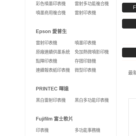
彩色噴墨印表機
雷射多功能複合機
F
噴墨商用複合機
雷射印表機
Epson 愛普生
雷射印表機
噴墨印表機
原廠連續供墨系統
免加熱微噴影印機
點陣印表機
存摺印錄機
連續報表紙印表機
微型印表機
最
PRINTEC 暉達
黑白雷射印表機
黑白多功能印表機
Fujifilm 富士軟片
印表機
多功能事務機