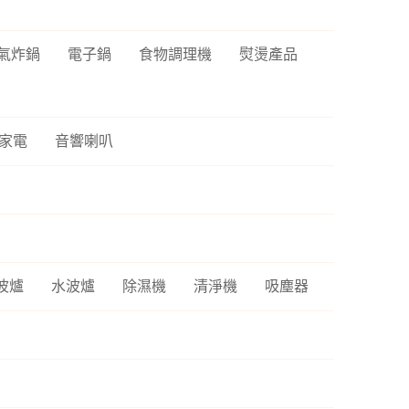
氣炸鍋
電子鍋
食物調理機
熨燙產品
家電
音響喇叭
波爐
水波爐
除濕機
清淨機
吸塵器