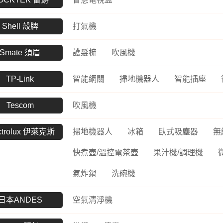
UltraFine高畫質編輯
螢幕
工業用記憶卡
數位雙模對講機
路由器
Me
Shell 殼牌
打氣機
UltraWide多工作業
Kodak 柯達
ADATA 威剛
數位無線車載台
網路交換器
幕
無
Smate 須眉
護髮梳
吹風機
電子相框
外接式硬碟
數位雙模中繼台
UltraGear專業電競螢
LT
幕
隨身碟
數位傳輸系統
訊
TP-Link
智能網關
掃地機器人
智能插座
記憶卡
TETRA數位對講機
US
Tescom
吹風機
工業用SSD
HYT 專業無線電對講
交
機
工業用隨身碟
Po
ctrolux 伊萊克斯
掃地機器人
冰箱
臥式吸塵器
無
HYT 中繼台無線電
工業用記憶卡
快煮壺/溫控電茶壺
果汁機/調理機
HYT 專業車載台對講
工業用eMMC
機
氣炸鍋
洗碗機
工業用記憶體模組
HYT 原廠配件
日本ANDES
空氣清淨機
Hytera 原廠配件