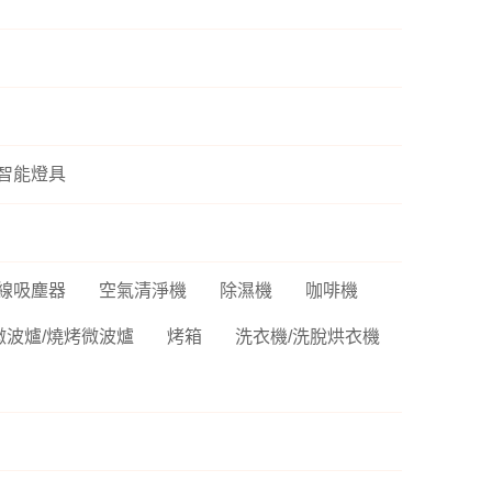
P6
sh 網狀路由器
螢
Vero
線分享器
E 路由器
號延伸器
智能燈具
B 無線網卡
換器
E 供電交換器
線吸塵器
空氣清淨機
除濕機
咖啡機
微波爐/燒烤微波爐
烤箱
洗衣機/洗脫烘衣機