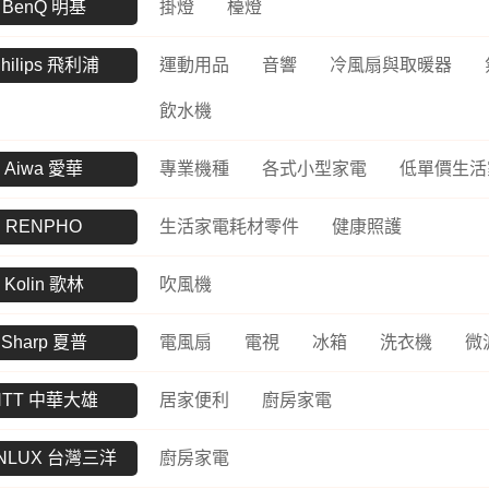
BenQ 明基
掛燈
檯燈
hilips 飛利浦
運動用品
音響
冷風扇與取暖器
飲水機
Aiwa 愛華
專業機種
各式小型家電
低單價生活
RENPHO
生活家電耗材零件
健康照護
Kolin 歌林
吹風機
Sharp 夏普
電風扇
電視
冰箱
洗衣機
微
HTT 中華大雄
居家便利
廚房家電
NLUX 台灣三洋
廚房家電