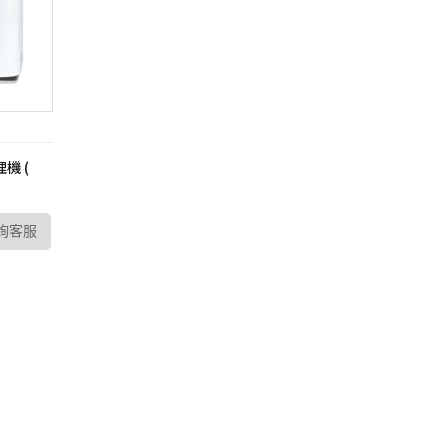
理機 (
詢客服