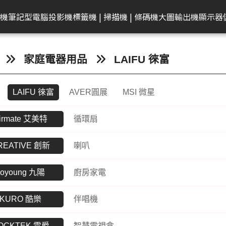
共同供應契約專區
租賃業務專區
學校
機
筆記型電腦
投影機
標籤機 | 掃描機 | 條碼機
大圖輸出機
顯示器
弟
on 愛普生
EAM 十銓
rother 兄弟
迷你電腦
ACER 宏碁
KATAI
HP 惠普
Canon 佳能
Canon 佳能
電腦零件組
Canon 佳能
MSI 微星
LG
MSI 微星
Transcend 創見
MSI 微星
Epson 愛普生
Canon 佳能
BenQ 明碁
Brother 兄弟
桌上型主機
Epson 愛普生
Edgecore 鈺登
Philips 飛利浦
Gigaston
Apple
Eps
家庭電器用品
LAIFU 徠富
表機/複合
牆
籤機
記憶體
墨水
ECS 精強
投影機
顯示器周邊
OmniBook
文件掃描器
其他耗材
AMD 美商超微
彩色噴墨印表機
Performance
CineBeam
平面商務螢幕
內接式固態硬碟
筆電
感光滾筒
24吋(A1 )
投影機
快速列印標籤機
DELL 戴爾
雷射印表機
無線基地台
專業顯示器
固態硬碟
MacBook
商
LAIFU 徠富
AVER圓展
MSI 微星
ro
件掃描器
記憶卡
墨水匣
ACER 宏碁
OMEN
平台式掃描器
墨水匣
雷射多功能複合機
Mainstream
ProBeam
亮麗旋轉螢幕
外接式固態硬碟
電競掌機
連續供墨墨水瓶
36-42吋(A0 )
家居及小型辦公室標
HP 惠普
噴墨印表機
交換器
記憶體
MacBoo
高
表機/複合
機
換器
in1
片掃描器
內接固態硬碟(SSD)
碳粉匣
MSI 微星
EliteBook
碳粉匣
噴墨商用複合機
Small Business
電競螢幕
行動固態硬碟
墨水匣
44吋(A0)
Apple Mac
原廠連續供墨
隨身碟
互
irmate 艾美特
循環扇
掃描機
ro 2in1
攜式掃描器
隨身碟
感光滾筒
維護墨匣
雷射印表機
Network Adapter
曲面螢幕
隨身碟
碳粉匣
60吋(1.5公尺)
ASUS 華碩
免加熱微噴影
Lig
/複合機
燈
REATIVE 創新
喇叭
G LTE 路由
標籤帶
感光滾筒
攜帶型顯示器
記憶卡
標籤帶
Lenovo 聯想
點陣印表機
機/複合機
配
配件
ASUS 華碩
HP 惠普
行車紀錄器
點陣色帶
LG
MSI 微星
存摺印錄機
Joyoung 九陽
廚房家電
內訊號覆蓋
密錄器
大尺寸印表機墨水
GIGABYTE 技嘉
連續報表紙印
商務用螢幕
HP顯示器
Full HD & QHD螢幕
KURO 酷樂
伴唱機
工業用SSD
其他耗材
Acer 宏碁
微型印表機
設備
商用顯示器
MyView智慧螢幕
工業用Flash
Hytera 海能達對講機
Linksys
Mer
OCKTEK 雷爵
智慧電視盒