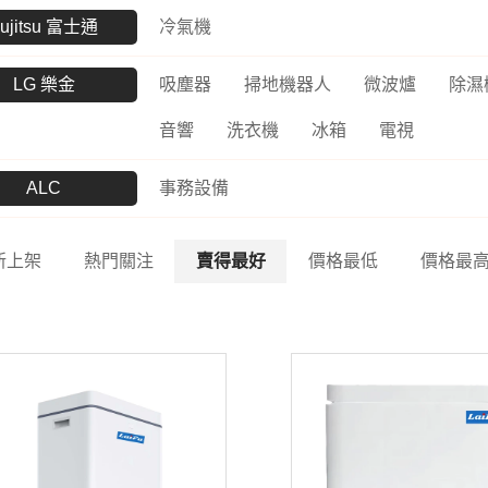
ujitsu 富士通
冷氣機
LG 樂金
吸塵器
掃地機器人
微波爐
除濕
音響
洗衣機
冰箱
電視
ALC
事務設備
新上架
熱門關注
賣得最好
價格最低
價格最