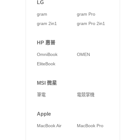
LG
gram
gram Pro
gram 2in1
gram Pro 2in1
HP 惠普
OmniBook
OMEN
EliteBook
MSI 微星
筆電
電競掌機
Apple
MacBook Air
MacBook Pro