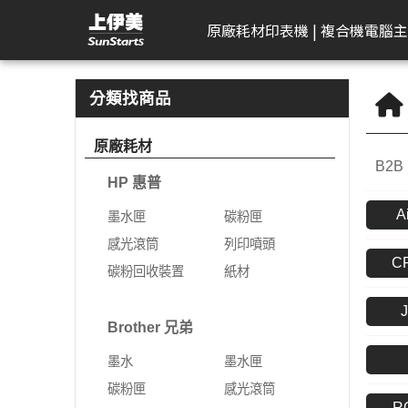
LAIFU 徠富 | 上伊美辦公用品網
原廠耗材
印表機 | 複合機
電腦主
HP 惠普
工作站繪圖卡
Kodak 柯達
DELL 戴爾
APACER 宇瞻
D-Link 友訊
Plustek 精益
HP 惠普
Seagate 希捷
一體成型電腦
AeroTouch 富動
Logitech 羅技
Brother 兄
Zyxel 兆勤
LG
Eps
T
B
分類找商品
DeskJet
HP 惠普
掃描器
一般顯示器
隨身碟
無網管型網路交換器
掃描器
墨水匣
外接式硬碟
MSI 微星
互動式顯示器
簡報器
彩色雷射印
次世代防火
gram
標
原廠耗材
機
B2B
Color Laser
Leadtek 麗臺
曲面顯示器
記憶卡
網管型交換器
碳粉匣
NAS硬碟
VPN防火牆
gram P
文
HP 惠普
黑白雷射印
Color LaserJet Pro
Lenovo 聯想
遊戲專用顯示器
行動硬碟
10G網路交換器
感光滾筒
SSD固態硬碟
乙太網路交
gram 2
相
機
A
墨水匣
碳粉匣
Color LaserJet
ASUS 華碩
智慧型無線網路基地台
列印噴頭
無線網路
gram P
可
噴墨印表機
感光滾筒
列印噴頭
Enterprise
C
AIMO 愛墨
智慧型網路交換器
碳粉回收裝置
5G NR / 4
碳粉回收裝置
紙材
熱感應印表
LaserJet
器
Apple
行動寬頻
紙材
Acer 宏碁
熱感應標籤機
LaserJet Pro
行動通訊室
Brother 兄弟
光纖收發器
系列
Apple Display
電競螢幕
LaserJet Enterprise
墨水
墨水匣
電源供應器
電力線網路
商務用螢幕
OfficeJet Pro
碳粉匣
感光滾筒
工作站
行動工作站
VIVITEK 麗訊
ASUS 華碩
R