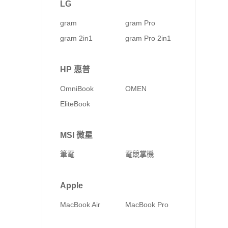
LG
gram
gram Pro
gram 2in1
gram Pro 2in1
HP 惠普
OmniBook
OMEN
EliteBook
MSI 微星
筆電
電競掌機
Apple
MacBook Air
MacBook Pro