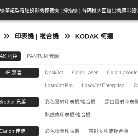
共同供應契約專區
租賃業務專區
學校
機
筆記型電腦
投影機
標籤機 | 掃描機 | 條碼機
大圖輸出機
顯示器
弟
on 愛普生
EAM 十銓
rother 兄弟
迷你電腦
ACER 宏碁
KATAI
HP 惠普
Canon 佳能
Canon 佳能
電腦零件組
Canon 佳能
MSI 微星
LG
MSI 微星
Transcend 創見
MSI 微星
Epson 愛普生
Canon 佳能
BenQ 明碁
Brother 兄弟
桌上型主機
Epson 愛普生
Edgecore 鈺登
Philips 飛利浦
Gigaston
Apple
Eps
印表機 | 複合機
KODAK 柯達
表機/複合
牆
籤機
記憶體
墨水
ECS 精強
投影機
顯示器周邊
OmniBook
文件掃描器
其他耗材
AMD 美商超微
彩色噴墨印表機
Performance
CineBeam
平面商務螢幕
內接式固態硬碟
筆電
感光滾筒
24吋(A1 )
投影機
快速列印標籤機
DELL 戴爾
雷射印表機
無線基地台
專業顯示器
固態硬碟
MacBook
商
AK 柯達
PANTUM 奔圖
ro
件掃描器
記憶卡
墨水匣
ACER 宏碁
OMEN
平台式掃描器
墨水匣
雷射多功能複合機
Mainstream
ProBeam
亮麗旋轉螢幕
外接式固態硬碟
電競掌機
連續供墨墨水瓶
36-42吋(A0 )
家居及小型辦公室標
HP 惠普
噴墨印表機
交換器
記憶體
MacBoo
高
表機/複合
機
換器
in1
片掃描器
內接固態硬碟(SSD)
碳粉匣
MSI 微星
EliteBook
碳粉匣
噴墨商用複合機
Small Business
電競螢幕
行動固態硬碟
墨水匣
44吋(A0)
Apple Mac
原廠連續供墨
隨身碟
互
HP 惠普
DeskJet
Color Laser
Color LaserJe
掃描機
ro 2in1
攜式掃描器
隨身碟
感光滾筒
維護墨匣
雷射印表機
Network Adapter
曲面螢幕
隨身碟
碳粉匣
60吋(1.5公尺)
ASUS 華碩
免加熱微噴影
Lig
/複合機
LaserJet Pro
LaserJet Enterprise
Of
燈
G LTE 路由
標籤帶
感光滾筒
攜帶型顯示器
記憶卡
標籤帶
Lenovo 聯想
點陣印表機
機/複合機
配
Brother 兄弟
彩色雷射印表機/複合機
黑白雷射印表機
配件
ASUS 華碩
HP 惠普
行車紀錄器
點陣色帶
LG
MSI 微星
存摺印錄機
內訊號覆蓋
密錄器
大尺寸印表機墨水
GIGABYTE 技嘉
連續報表紙印
熱感應印表機/複合機
商務用螢幕
HP顯示器
Full HD & QHD螢幕
工業用SSD
其他耗材
Acer 宏碁
微型印表機
設備
商用顯示器
MyView智慧螢幕
Canon 佳能
彩色噴墨印表機
雷射多功能複合機
工業用Flash
Hytera 海能達對講機
Linksys
Mer