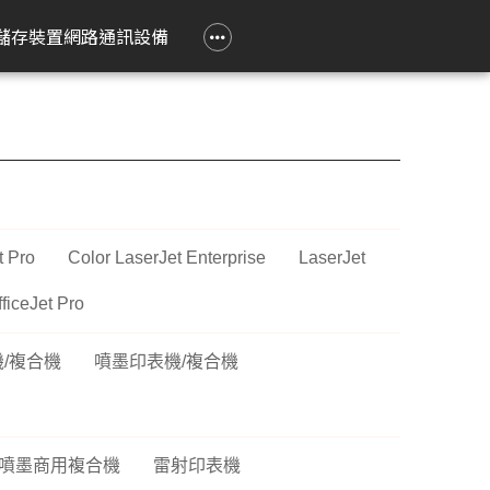
政府大宗採購專區
企業大宗採購專區
企業禮贈品採購專區
常見問題
聯繫我們
儲存裝置
網路通訊設備
e 立達
on 愛普生
Epson 愛普生
Pantum 奔圖
精簡型電腦
TP-Link
Lenovo 聯想
HPRT 漢印
PRINTEC 暉達
ASUS 華碩
Acer 宏碁
HP 惠普
ROLY 樂麗
 Air
務應用投影機
影像繪圖機
碳粉匣
ASUS 華碩
無線網狀路由器
工作用螢幕
條碼標籤機
黑白雷射印表機
SSD 固態硬碟
Swift Go
DesignJet
旗艦雷射
籤
k Pro
階工程投影機
廣告大圖輸出機
鼓組件
HP 惠普
無線分享器
家用螢幕
條碼掃瞄器
黑白多功能印表機
Nitro Lite
雷射短焦
系統
動教育投影機
無線網卡
電競用螢幕
Swift Lite
攜帶投影
t Pro
Color LaserJet Enterprise
LaserJet
印機
htScene 雷射投影
其他相關配件
便攜式螢幕
Swift X
配件
ficeJet Pro
智能傳感器
Nitro V
件
/複合機
噴墨印表機/複合機
商用網路通訊設備
Aspire Lite
表機
Predator Helios Neo
P2
噴墨商用複合機
雷射印表機
P4
cusys 水星