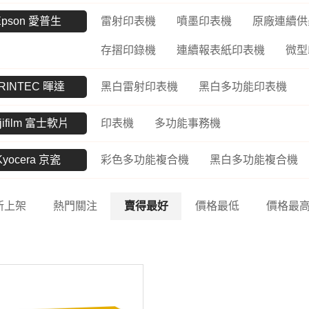
UltraFine高畫質編輯
螢幕
工業用記憶卡
Epson 愛普生
雷射印表機
噴墨印表機
原廠連續供
數位雙模對講機
路由器
Me
UltraWide多工作業
Kodak 柯達
ADATA 威剛
存摺印錄機
連續報表紙印表機
微型
數位無線車載台
網路交換器
幕
無
電子相框
外接式硬碟
數位雙模中繼台
UltraGear專業電競螢
LT
RINTEC 暉達
黑白雷射印表機
黑白多功能印表機
幕
隨身碟
數位傳輸系統
訊
jifilm 富士軟片
印表機
多功能事務機
記憶卡
TETRA數位對講機
US
工業用SSD
HYT 專業無線電對講
交
Kyocera 京瓷
彩色多功能複合機
黑白多功能複合機
機
工業用隨身碟
Po
HYT 中繼台無線電
工業用記憶卡
新上架
熱門關注
賣得最好
價格最低
價格最
HYT 專業車載台對講
工業用eMMC
機
工業用記憶體模組
HYT 原廠配件
Hytera 原廠配件