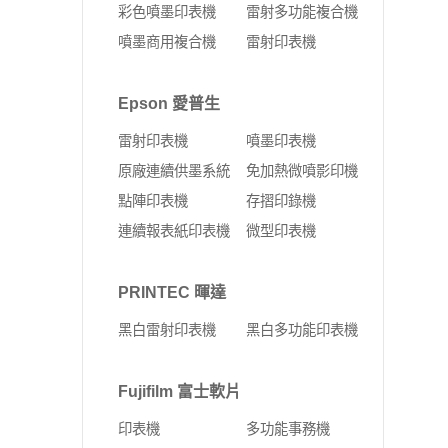
彩色噴墨印表機
雷射多功能複合機
噴墨商用複合機
雷射印表機
Epson 愛普生
雷射印表機
噴墨印表機
原廠連續供墨系統
免加熱微噴影印機
點陣印表機
存摺印錄機
連續報表紙印表機
微型印表機
PRINTEC 暉達
黑白雷射印表機
黑白多功能印表機
Fujifilm 富士軟片
印表機
多功能事務機