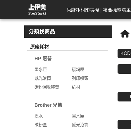
KODAK 柯達 | 上伊美辦公用品網
原廠耗材
印表機 | 複合機
電腦主
HP 惠普
工作站繪圖卡
Kodak 柯達
DELL 戴爾
APACER 宇瞻
D-Link 友訊
Plustek 精益
HP 惠普
Seagate 希捷
一體成型電腦
AeroTouch 富動
Logitech 羅技
Brother 兄
Zyxel 兆勤
LG
Eps
T
B
分類找商品
DeskJet
HP 惠普
掃描器
一般顯示器
隨身碟
無網管型網路交換器
掃描器
墨水匣
外接式硬碟
MSI 微星
互動式顯示器
簡報器
彩色雷射印
次世代防火
gram
標
原廠耗材
機
KOD
Color Laser
Leadtek 麗臺
曲面顯示器
記憶卡
網管型交換器
碳粉匣
NAS硬碟
VPN防火牆
gram P
文
HP 惠普
黑白雷射印
Color LaserJet Pro
Lenovo 聯想
遊戲專用顯示器
行動硬碟
10G網路交換器
感光滾筒
SSD固態硬碟
乙太網路交
gram 2
相
機
墨水匣
碳粉匣
Color LaserJet
ASUS 華碩
智慧型無線網路基地台
列印噴頭
無線網路
gram P
可
噴墨印表機
感光滾筒
列印噴頭
Enterprise
AIMO 愛墨
智慧型網路交換器
碳粉回收裝置
5G NR / 4
碳粉回收裝置
紙材
熱感應印表
LaserJet
器
Apple
行動寬頻
紙材
Acer 宏碁
熱感應標籤機
LaserJet Pro
行動通訊室
Brother 兄弟
光纖收發器
系列
Apple Display
電競螢幕
LaserJet Enterprise
墨水
墨水匣
電源供應器
電力線網路
商務用螢幕
OfficeJet Pro
碳粉匣
感光滾筒
工作站
行動工作站
VIVITEK 麗訊
ASUS 華碩