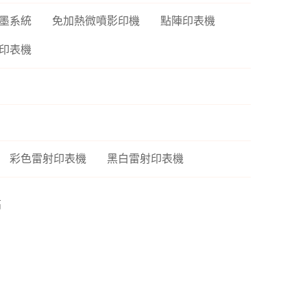
P6
墨系統
免加熱微噴影印機
點陣印表機
sh 網狀路由器
螢
Vero
印表機
線分享器
E 路由器
號延伸器
B 無線網卡
換器
彩色雷射印表機
黑白雷射印表機
E 供電交換器
高