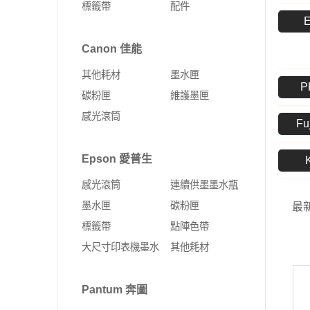
標籤帶
配件
Fujifilm 富士軟片
Kyocera 京瓷
ALTOS 安圖斯
DELL 戴爾
網卡
無線延伸器
印表機
彩色多功能複合機
MSI 微星
UMAX 世成
Canon 佳能
Leadtek 麗臺
HP 惠普
無線網卡
多功能事務機
黑白多功能複合機
其他耗材
墨水匣
Supermicro 美超微
外接式SSD固態硬碟
固態硬碟
PCI-E 無線網卡
P
彩色雷射印表機
碳粉匣
維護墨匣
MSI 微星
SSD固態硬碟
10G PCIe有線網路卡
黑白雷射印表機
感光滾筒
Fu
ASUS 華碩
4G Sim卡 Router
DELL 戴爾
有線路由器
Epson 愛普生
HP 惠普
藍芽
感光滾筒
連續供墨墨水瓶
Lenovo 聯想
ExpertWIFI商用系列
墨水匣
碳粉匣
最
標籤帶
點陣色帶
無線路由器
大尺寸印表機墨水
其他耗材
Pantum 奔圖