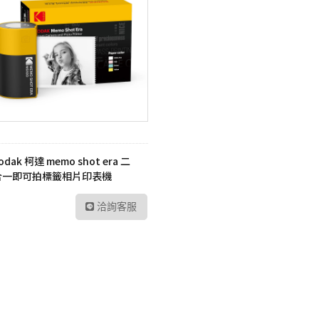
odak 柯達 memo shot era 二
合一即可拍標籤相片印表機
洽詢客服