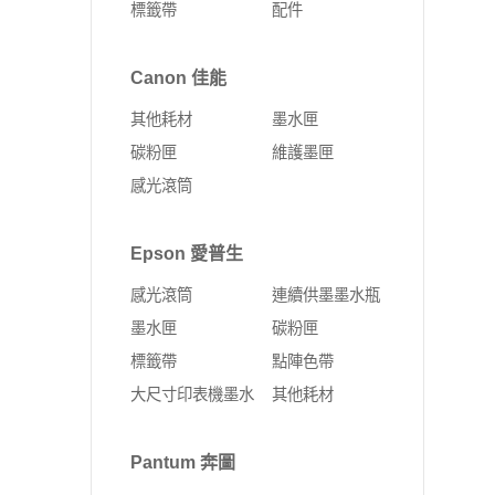
標籤帶
配件
Fujifilm 富士軟片
Kyocera 京瓷
ALTOS 安圖斯
DELL 戴爾
網卡
無線延伸器
印表機
彩色多功能複合機
MSI 微星
UMAX 世成
Canon 佳能
Leadtek 麗臺
HP 惠普
無線網卡
多功能事務機
黑白多功能複合機
其他耗材
墨水匣
Supermicro 美超微
外接式SSD固態硬碟
固態硬碟
PCI-E 無線網卡
彩色雷射印表機
碳粉匣
維護墨匣
MSI 微星
SSD固態硬碟
10G PCIe有線網路卡
黑白雷射印表機
感光滾筒
ASUS 華碩
4G Sim卡 Router
DELL 戴爾
有線路由器
Epson 愛普生
HP 惠普
藍芽
感光滾筒
連續供墨墨水瓶
Lenovo 聯想
ExpertWIFI商用系列
墨水匣
碳粉匣
標籤帶
點陣色帶
無線路由器
大尺寸印表機墨水
其他耗材
Pantum 奔圖