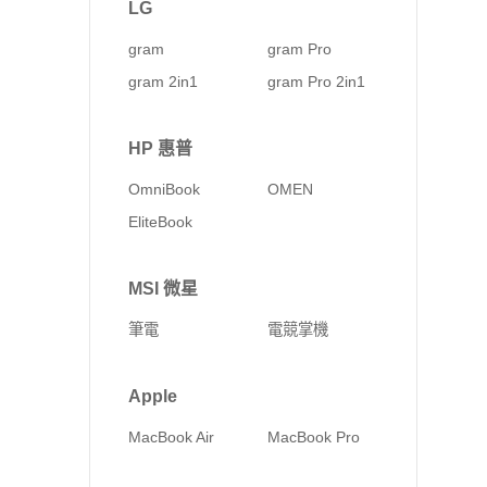
LG
gram
gram Pro
gram 2in1
gram Pro 2in1
HP 惠普
OmniBook
OMEN
EliteBook
MSI 微星
筆電
電競掌機
Apple
MacBook Air
MacBook Pro