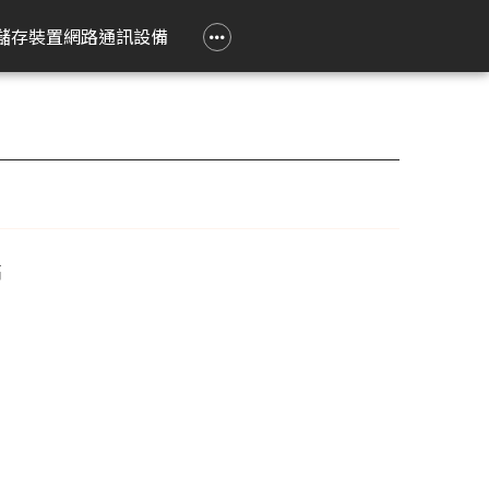
政府大宗採購專區
企業大宗採購專區
企業禮贈品採購專區
常見問題
聯繫我們
儲存裝置
網路通訊設備
e 立達
on 愛普生
Epson 愛普生
Pantum 奔圖
精簡型電腦
TP-Link
Lenovo 聯想
HPRT 漢印
PRINTEC 暉達
ASUS 華碩
Acer 宏碁
HP 惠普
ROLY 樂麗
 Air
務應用投影機
影像繪圖機
碳粉匣
ASUS 華碩
無線網狀路由器
工作用螢幕
條碼標籤機
黑白雷射印表機
SSD 固態硬碟
Swift Go
DesignJet
旗艦雷射
籤
k Pro
階工程投影機
廣告大圖輸出機
鼓組件
HP 惠普
無線分享器
家用螢幕
條碼掃瞄器
黑白多功能印表機
Nitro Lite
雷射短焦
系統
動教育投影機
無線網卡
電競用螢幕
Swift Lite
攜帶投影
高
印機
htScene 雷射投影
其他相關配件
便攜式螢幕
Swift X
配件
智能傳感器
Nitro V
件
商用網路通訊設備
Aspire Lite
表機
Predator Helios Neo
P2
P4
cusys 水星