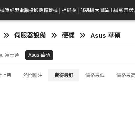
共同供應契約專區
租賃業務專區
學校
機
筆記型電腦
投影機
標籤機 | 掃描機 | 條碼機
大圖輸出機
顯示器
弟
on 愛普生
EAM 十銓
rother 兄弟
迷你電腦
ACER 宏碁
KATAI
HP 惠普
Canon 佳能
Canon 佳能
電腦零件組
Canon 佳能
MSI 微星
LG
MSI 微星
Transcend 創見
MSI 微星
Epson 愛普生
Canon 佳能
BenQ 明碁
Brother 兄弟
桌上型主機
Epson 愛普生
Edgecore 鈺登
Philips 飛利浦
Gigaston
Apple
Eps
伺服器設備
硬碟
Asus 華碩
表機/複合
牆
籤機
記憶體
墨水
ECS 精強
投影機
顯示器周邊
OmniBook
文件掃描器
其他耗材
AMD 美商超微
彩色噴墨印表機
Performance
CineBeam
平面商務螢幕
內接式固態硬碟
筆電
感光滾筒
24吋(A1 )
投影機
快速列印標籤機
DELL 戴爾
雷射印表機
無線基地台
專業顯示器
固態硬碟
MacBook
商
itsu 富士通
Asus 華碩
ro
件掃描器
記憶卡
墨水匣
ACER 宏碁
OMEN
平台式掃描器
墨水匣
雷射多功能複合機
Mainstream
ProBeam
亮麗旋轉螢幕
外接式固態硬碟
電競掌機
連續供墨墨水瓶
36-42吋(A0 )
家居及小型辦公室標
HP 惠普
噴墨印表機
交換器
記憶體
MacBoo
高
表機/複合
機
換器
in1
片掃描器
內接固態硬碟(SSD)
碳粉匣
MSI 微星
EliteBook
碳粉匣
噴墨商用複合機
Small Business
電競螢幕
行動固態硬碟
墨水匣
44吋(A0)
Apple Mac
原廠連續供墨
隨身碟
互
掃描機
新上架
熱門關注
賣得最好
價格最低
價格最
ro 2in1
攜式掃描器
隨身碟
感光滾筒
維護墨匣
雷射印表機
Network Adapter
曲面螢幕
隨身碟
碳粉匣
60吋(1.5公尺)
ASUS 華碩
免加熱微噴影
Lig
/複合機
燈
G LTE 路由
標籤帶
感光滾筒
攜帶型顯示器
記憶卡
標籤帶
Lenovo 聯想
點陣印表機
機/複合機
配
配件
ASUS 華碩
HP 惠普
行車紀錄器
點陣色帶
LG
MSI 微星
存摺印錄機
內訊號覆蓋
密錄器
大尺寸印表機墨水
GIGABYTE 技嘉
連續報表紙印
商務用螢幕
HP顯示器
Full HD & QHD螢幕
工業用SSD
其他耗材
Acer 宏碁
微型印表機
設備
商用顯示器
MyView智慧螢幕
工業用Flash
Hytera 海能達對講機
Linksys
Mer