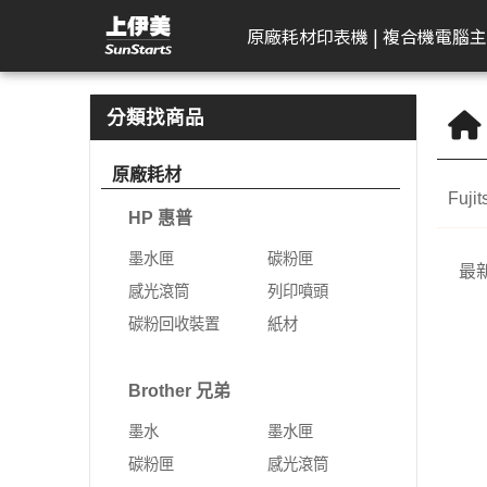
Asus 華碩 | 上伊美辦公用品網
原廠耗材
印表機 | 複合機
電腦主
HP 惠普
工作站繪圖卡
Kodak 柯達
DELL 戴爾
APACER 宇瞻
D-Link 友訊
Plustek 精益
HP 惠普
Seagate 希捷
一體成型電腦
AeroTouch 富動
Logitech 羅技
Brother 兄
Zyxel 兆勤
LG
Eps
T
B
分類找商品
DeskJet
HP 惠普
掃描器
一般顯示器
隨身碟
無網管型網路交換器
掃描器
墨水匣
外接式硬碟
MSI 微星
互動式顯示器
簡報器
彩色雷射印
次世代防火
gram
標
原廠耗材
機
Fuj
Color Laser
Leadtek 麗臺
曲面顯示器
記憶卡
網管型交換器
碳粉匣
NAS硬碟
VPN防火牆
gram P
文
HP 惠普
黑白雷射印
Color LaserJet Pro
Lenovo 聯想
遊戲專用顯示器
行動硬碟
10G網路交換器
感光滾筒
SSD固態硬碟
乙太網路交
gram 2
相
機
墨水匣
碳粉匣
最
Color LaserJet
ASUS 華碩
智慧型無線網路基地台
列印噴頭
無線網路
gram P
可
噴墨印表機
感光滾筒
列印噴頭
Enterprise
AIMO 愛墨
智慧型網路交換器
碳粉回收裝置
5G NR / 4
碳粉回收裝置
紙材
熱感應印表
LaserJet
器
Apple
行動寬頻
紙材
Acer 宏碁
熱感應標籤機
LaserJet Pro
行動通訊室
Brother 兄弟
光纖收發器
系列
Apple Display
電競螢幕
LaserJet Enterprise
墨水
墨水匣
電源供應器
電力線網路
商務用螢幕
OfficeJet Pro
碳粉匣
感光滾筒
工作站
行動工作站
VIVITEK 麗訊
ASUS 華碩