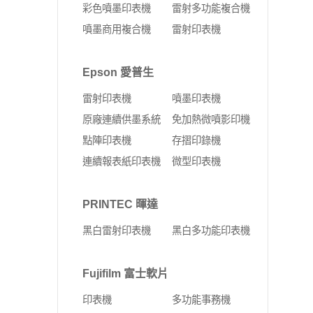
彩色噴墨印表機
雷射多功能複合機
噴墨商用複合機
雷射印表機
Epson 愛普生
雷射印表機
噴墨印表機
原廠連續供墨系統
免加熱微噴影印機
點陣印表機
存摺印錄機
連續報表紙印表機
微型印表機
PRINTEC 暉達
黑白雷射印表機
黑白多功能印表機
Fujifilm 富士軟片
印表機
多功能事務機