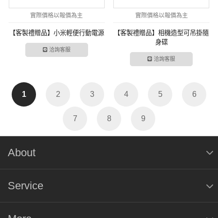
實際價格以報價為主
實際價格以報價為主
【客製禮贈品】小米輕便行動電源
【客製禮贈品】相機造型可吊掛隨
身碟
洽詢客服
洽詢客服
1
2
3
4
5
6
7
8
9
About
Service