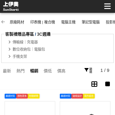
3C週邊 | 上伊美辦公用品網
原廠耗材
印表機 | 複合機
電腦主機
筆記型電腦
投影
客製禮贈品專區
/
3C週邊
傳輸線｜充電器
數位收納包｜電腦包
手機支架
篩選
1 / 9
最新
熱門
暢銷
價低
價高
嚴選材質
顏色眾多
附贈綁帶
嚴選材質
磁吸設計
兩件組合