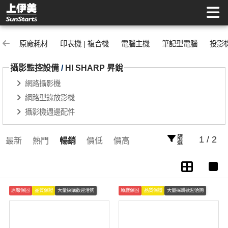
HI SHARP 昇銳 | 上伊美辦公用品網
原廠耗材
印表機 | 複合機
電腦主機
筆記型電腦
投影
攝影監控設備
/
HI SHARP 昇銳
網路攝影機
網路型錄放影機
攝影機週邊配件
篩選
1 / 2
最新
熱門
暢銷
價低
價高
原廠保固
品質保證
大量採購歡迎洽詢
原廠保固
品質保證
大量採購歡迎洽詢