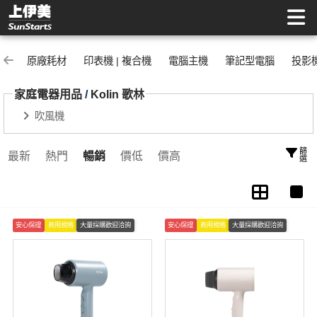
Kolin 歌林 | 上伊美辦公用品網
原廠耗材
印表機 | 複合機
電腦主機
筆記型電腦
投影
家庭電器用品
/
Kolin 歌林
吹風機
篩選
最新
熱門
暢銷
價低
價高
安心保證
商用規格
大量採購歡迎洽詢
安心保證
商用規格
大量採購歡迎洽詢