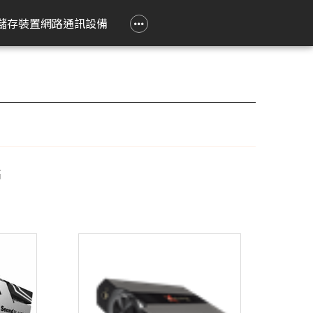
政府大宗採購專區
企業大宗採購專區
企業禮贈品採購專區
常見問題
聯繫我們
儲存裝置
網路通訊設備
e 立達
on 愛普生
Epson 愛普生
Pantum 奔圖
精簡型電腦
TP-Link
Lenovo 聯想
HPRT 漢印
PRINTEC 暉達
ASUS 華碩
Acer 宏碁
HP 惠普
ROLY 樂麗
 Air
務應用投影機
影像繪圖機
碳粉匣
ASUS 華碩
無線網狀路由器
工作用螢幕
條碼標籤機
黑白雷射印表機
SSD 固態硬碟
Swift Go
DesignJet
旗艦雷射
籤
k Pro
階工程投影機
廣告大圖輸出機
鼓組件
HP 惠普
無線分享器
家用螢幕
條碼掃瞄器
黑白多功能印表機
Nitro Lite
雷射短焦
系統
動教育投影機
無線網卡
電競用螢幕
Swift Lite
攜帶投影
高
印機
htScene 雷射投影
其他相關配件
便攜式螢幕
Swift X
配件
智能傳感器
Nitro V
件
商用網路通訊設備
Aspire Lite
表機
Predator Helios Neo
P2
P4
cusys 水星