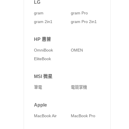
LG
gram
gram Pro
gram 2in1
gram Pro 2in1
HP 惠普
OmniBook
OMEN
EliteBook
MSI 微星
筆電
電競掌機
Apple
MacBook Air
MacBook Pro