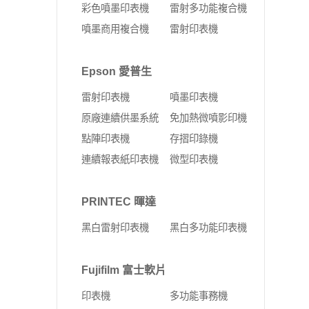
彩色噴墨印表機
雷射多功能複合機
噴墨商用複合機
雷射印表機
Epson 愛普生
雷射印表機
噴墨印表機
原廠連續供墨系統
免加熱微噴影印機
點陣印表機
存摺印錄機
連續報表紙印表機
微型印表機
PRINTEC 暉達
黑白雷射印表機
黑白多功能印表機
Fujifilm 富士軟片
印表機
多功能事務機