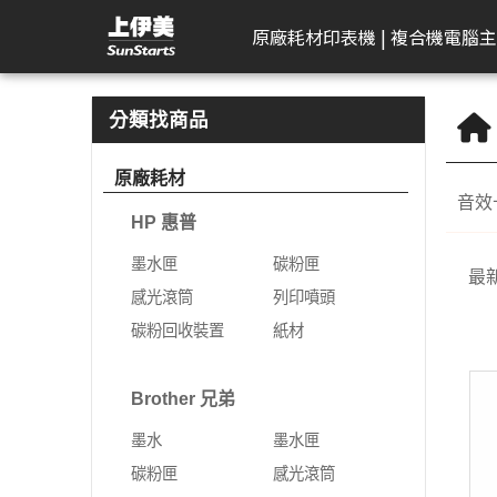
CREATIVE 創新 | 上伊美辦公用品網
原廠耗材
印表機 | 複合機
電腦主
HP 惠普
工作站繪圖卡
Kodak 柯達
DELL 戴爾
APACER 宇瞻
D-Link 友訊
Plustek 精益
HP 惠普
Seagate 希捷
一體成型電腦
AeroTouch 富動
Logitech 羅技
Brother 兄
Zyxel 兆勤
LG
Eps
T
B
分類找商品
DeskJet
HP 惠普
掃描器
一般顯示器
隨身碟
無網管型網路交換器
掃描器
墨水匣
外接式硬碟
MSI 微星
互動式顯示器
簡報器
彩色雷射印
次世代防火
gram
標
原廠耗材
機
音效
Color Laser
Leadtek 麗臺
曲面顯示器
記憶卡
網管型交換器
碳粉匣
NAS硬碟
VPN防火牆
gram P
文
HP 惠普
黑白雷射印
Color LaserJet Pro
Lenovo 聯想
遊戲專用顯示器
行動硬碟
10G網路交換器
感光滾筒
SSD固態硬碟
乙太網路交
gram 2
相
機
墨水匣
碳粉匣
最
Color LaserJet
ASUS 華碩
智慧型無線網路基地台
列印噴頭
無線網路
gram P
可
噴墨印表機
感光滾筒
列印噴頭
Enterprise
AIMO 愛墨
智慧型網路交換器
碳粉回收裝置
5G NR / 4
碳粉回收裝置
紙材
熱感應印表
LaserJet
器
Apple
行動寬頻
紙材
Acer 宏碁
熱感應標籤機
LaserJet Pro
行動通訊室
Brother 兄弟
光纖收發器
系列
Apple Display
電競螢幕
LaserJet Enterprise
墨水
墨水匣
電源供應器
電力線網路
商務用螢幕
OfficeJet Pro
碳粉匣
感光滾筒
工作站
行動工作站
VIVITEK 麗訊
ASUS 華碩