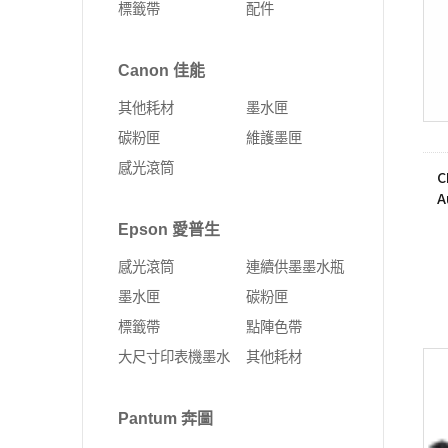
標籤帶
配件
Fujifilm 富士軟片
Kyocera 京瓷
ALTOS 安圖斯
DELL 戴爾
網卡
無線延伸器
印表機
彩色多功能複合機
MSI 微星
UMAX 世成
Canon 佳能
Leadtek 麗臺
HP 惠普
無線網卡
多功能事務機
黑白多功能複合機
其他耗材
墨水匣
Supermicro 美超微
外接式SSD固態硬碟
固態硬碟
PCI-E 無線網卡
彩色雷射印表機
碳粉匣
維護墨匣
MSI 微星
SSD固態硬碟
10G PCIe有線網路卡
黑白雷射印表機
感光滾筒
C
ASUS 華碩
4G Sim卡 Router
A
7
DELL 戴爾
有線路由器
Epson 愛普生
HP 惠普
藍芽
感光滾筒
連續供墨墨水瓶
Lenovo 聯想
ExpertWIFI商用系列
墨水匣
碳粉匣
標籤帶
點陣色帶
無線路由器
大尺寸印表機墨水
其他耗材
Pantum 奔圖