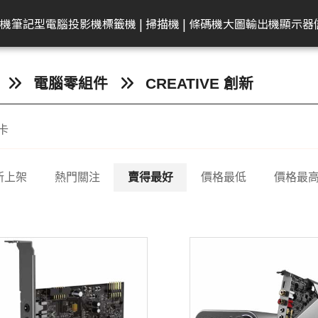
共同供應契約專區
租賃業務專區
學校
機
筆記型電腦
投影機
標籤機 | 掃描機 | 條碼機
大圖輸出機
顯示器
弟
on 愛普生
EAM 十銓
rother 兄弟
迷你電腦
ACER 宏碁
KATAI
HP 惠普
Canon 佳能
Canon 佳能
電腦零件組
Canon 佳能
MSI 微星
LG
MSI 微星
Transcend 創見
MSI 微星
Epson 愛普生
Canon 佳能
BenQ 明碁
Brother 兄弟
桌上型主機
Epson 愛普生
Edgecore 鈺登
Philips 飛利浦
Gigaston
Apple
Eps
電腦零組件
CREATIVE 創新
表機/複合
牆
籤機
記憶體
墨水
ECS 精強
投影機
顯示器周邊
OmniBook
文件掃描器
其他耗材
AMD 美商超微
彩色噴墨印表機
Performance
CineBeam
平面商務螢幕
內接式固態硬碟
筆電
感光滾筒
24吋(A1 )
投影機
快速列印標籤機
DELL 戴爾
雷射印表機
無線基地台
專業顯示器
固態硬碟
MacBook
商
卡
ro
件掃描器
記憶卡
墨水匣
ACER 宏碁
OMEN
平台式掃描器
墨水匣
雷射多功能複合機
Mainstream
ProBeam
亮麗旋轉螢幕
外接式固態硬碟
電競掌機
連續供墨墨水瓶
36-42吋(A0 )
家居及小型辦公室標
HP 惠普
噴墨印表機
交換器
記憶體
MacBoo
高
表機/複合
機
換器
in1
片掃描器
內接固態硬碟(SSD)
碳粉匣
MSI 微星
EliteBook
碳粉匣
噴墨商用複合機
Small Business
電競螢幕
行動固態硬碟
墨水匣
44吋(A0)
Apple Mac
原廠連續供墨
隨身碟
互
掃描機
新上架
熱門關注
賣得最好
價格最低
價格最
ro 2in1
攜式掃描器
隨身碟
感光滾筒
維護墨匣
雷射印表機
Network Adapter
曲面螢幕
隨身碟
碳粉匣
60吋(1.5公尺)
ASUS 華碩
免加熱微噴影
Lig
/複合機
燈
G LTE 路由
標籤帶
感光滾筒
攜帶型顯示器
記憶卡
標籤帶
Lenovo 聯想
點陣印表機
機/複合機
配
配件
ASUS 華碩
HP 惠普
行車紀錄器
點陣色帶
LG
MSI 微星
存摺印錄機
內訊號覆蓋
密錄器
大尺寸印表機墨水
GIGABYTE 技嘉
連續報表紙印
商務用螢幕
HP顯示器
Full HD & QHD螢幕
工業用SSD
其他耗材
Acer 宏碁
微型印表機
設備
商用顯示器
MyView智慧螢幕
工業用Flash
Hytera 海能達對講機
Linksys
Mer