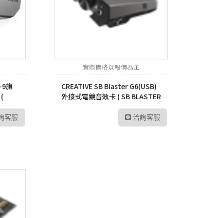
P6
sh 網狀路由器
螢
Vero
線分享器
E 路由器
實際價格以報價為主
號延伸器
E-9旗
CREATIVE SB Blaster G6(USB)
B 無線網卡
(
外接式電競音效卡 ( SB BLASTER
G6(USB) 70SB17000000 )
換器
詢客服
洽詢客服
E 供電交換器