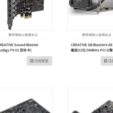
UltraFine高畫質編輯
螢幕
工業用記憶卡
數位雙模對講機
路由器
Me
UltraWide多工作業
Kodak 柯達
ADATA 威剛
數位無線車載台
網路交換器
幕
無
電子相框
外接式硬碟
數位雙模中繼台
UltraGear專業電競螢
LT
幕
實際價格以報價為主
實際價格以報價為主
隨身碟
數位傳輸系統
訊
REATIVE Sound Blaster
CREATIVE SB BlasterX A
記憶卡
TETRA數位對講機
US
udigy FX V2 音效卡(
艦版32位/384kHz PCI-E聲 
0SB187000000 )
70SB178000000 )
工業用SSD
HYT 專業無線電對講
交
機
洽詢客服
洽
工業用隨身碟
Po
HYT 中繼台無線電
工業用記憶卡
HYT 專業車載台對講
工業用eMMC
機
工業用記憶體模組
HYT 原廠配件
Hytera 原廠配件