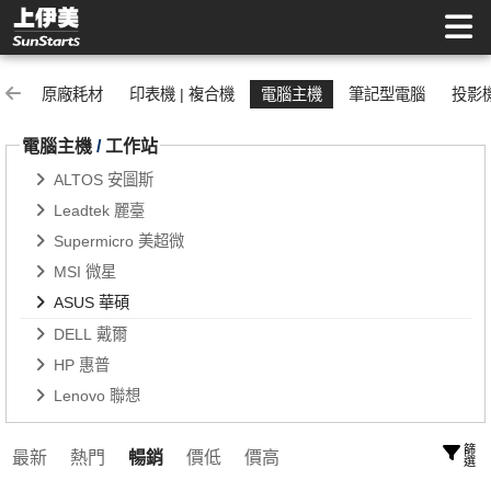
ASUS 華碩 | 上伊美辦公用品網
原廠耗材
印表機 | 複合機
電腦主機
筆記型電腦
投影
電腦主機
/
工作站
ALTOS 安圖斯
Leadtek 麗臺
Supermicro 美超微
MSI 微星
ASUS 華碩
DELL 戴爾
HP 惠普
Lenovo 聯想
篩選
最新
熱門
暢銷
價低
價高