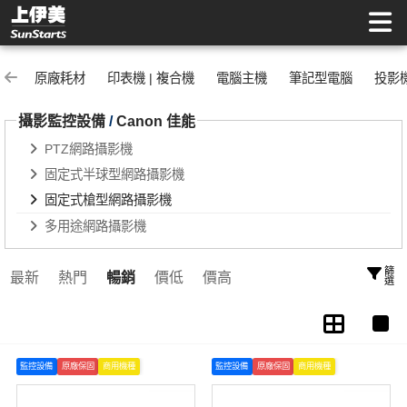
固定式槍型網路攝影機 | 上伊美辦公用品網
原廠耗材
印表機 | 複合機
電腦主機
筆記型電腦
投影
攝影監控設備
/
Canon 佳能
PTZ網路攝影機
固定式半球型網路攝影機
固定式槍型網路攝影機
多用途網路攝影機
篩選
最新
熱門
暢銷
價低
價高
監控設備
原廠保固
商用機種
監控設備
原廠保固
商用機種