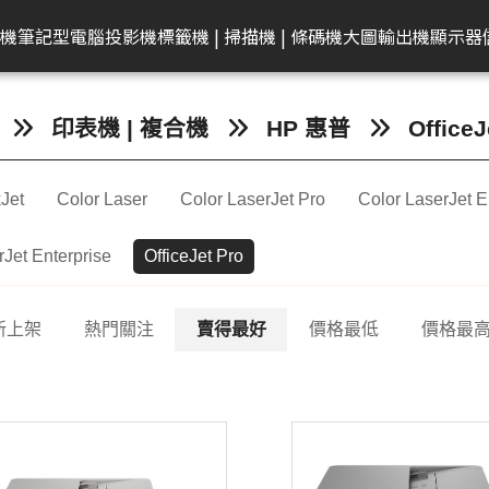
共同供應契約專區
租賃業務專區
學校
機
筆記型電腦
投影機
標籤機 | 掃描機 | 條碼機
大圖輸出機
顯示器
弟
on 愛普生
EAM 十銓
rother 兄弟
迷你電腦
ACER 宏碁
KATAI
HP 惠普
Canon 佳能
Canon 佳能
電腦零件組
Canon 佳能
MSI 微星
LG
MSI 微星
Transcend 創見
MSI 微星
Epson 愛普生
Canon 佳能
BenQ 明碁
Brother 兄弟
桌上型主機
Epson 愛普生
Edgecore 鈺登
Philips 飛利浦
Gigaston
Apple
Eps
印表機 | 複合機
HP 惠普
OfficeJ
表機/複合
牆
籤機
記憶體
墨水
ECS 精強
投影機
顯示器周邊
OmniBook
文件掃描器
其他耗材
AMD 美商超微
彩色噴墨印表機
Performance
CineBeam
平面商務螢幕
內接式固態硬碟
筆電
感光滾筒
24吋(A1 )
投影機
快速列印標籤機
DELL 戴爾
雷射印表機
無線基地台
專業顯示器
固態硬碟
MacBook
商
Jet
Color Laser
Color LaserJet Pro
Color LaserJet E
ro
件掃描器
記憶卡
墨水匣
ACER 宏碁
OMEN
平台式掃描器
墨水匣
雷射多功能複合機
Mainstream
ProBeam
亮麗旋轉螢幕
外接式固態硬碟
電競掌機
連續供墨墨水瓶
36-42吋(A0 )
家居及小型辦公室標
HP 惠普
噴墨印表機
交換器
記憶體
MacBoo
高
表機/複合
機
換器
in1
片掃描器
內接固態硬碟(SSD)
碳粉匣
MSI 微星
EliteBook
碳粉匣
噴墨商用複合機
Small Business
電競螢幕
行動固態硬碟
墨水匣
44吋(A0)
Apple Mac
原廠連續供墨
隨身碟
互
rJet Enterprise
OfficeJet Pro
掃描機
ro 2in1
攜式掃描器
隨身碟
感光滾筒
維護墨匣
雷射印表機
Network Adapter
曲面螢幕
隨身碟
碳粉匣
60吋(1.5公尺)
ASUS 華碩
免加熱微噴影
Lig
/複合機
燈
G LTE 路由
標籤帶
感光滾筒
攜帶型顯示器
記憶卡
標籤帶
Lenovo 聯想
點陣印表機
機/複合機
新上架
熱門關注
賣得最好
價格最低
價格最
配
配件
ASUS 華碩
HP 惠普
行車紀錄器
點陣色帶
LG
MSI 微星
存摺印錄機
內訊號覆蓋
密錄器
大尺寸印表機墨水
GIGABYTE 技嘉
連續報表紙印
商務用螢幕
HP顯示器
Full HD & QHD螢幕
工業用SSD
其他耗材
Acer 宏碁
微型印表機
設備
商用顯示器
MyView智慧螢幕
工業用Flash
Hytera 海能達對講機
Linksys
Mer