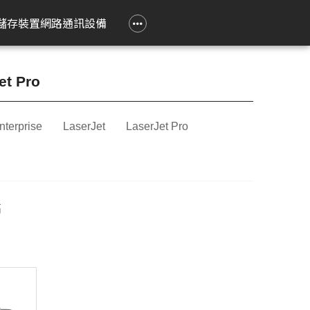
政府大宗採購專區
企業大宗採購專區
企業禮贈品採購專區
常見問題
聯繫我們
儲存裝置
網路通訊設備
e 立達
on 愛普生
Epson 愛普生
Pantum 奔圖
精簡型電腦
TP-Link
Lenovo 聯想
HPRT 漢印
PRINTEC 暉達
ASUS 華碩
Acer 宏碁
HP 惠普
ROLY 樂麗
et Pro
 Air
務應用投影機
影像繪圖機
碳粉匣
ASUS 華碩
無線網狀路由器
工作用螢幕
條碼標籤機
黑白雷射印表機
SSD 固態硬碟
Swift Go
DesignJet
旗艦雷射
nterprise
LaserJet
LaserJet Pro
籤
k Pro
階工程投影機
廣告大圖輸出機
鼓組件
HP 惠普
無線分享器
家用螢幕
條碼掃瞄器
黑白多功能印表機
Nitro Lite
雷射短焦
系統
動教育投影機
無線網卡
電競用螢幕
Swift Lite
攜帶投影
印機
htScene 雷射投影
其他相關配件
便攜式螢幕
Swift X
配件
智能傳感器
Nitro V
高
件
商用網路通訊設備
Aspire Lite
表機
Predator Helios Neo
P2
P4
cusys 水星