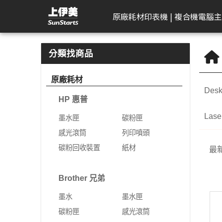
OfficeJet Pro | 上伊美辦公用品網
原廠耗材
印表機 | 複合機
電腦主
HP 惠普
工作站繪圖卡
Kodak 柯達
DELL 戴爾
APACER 宇瞻
D-Link 友訊
Plustek 精益
HP 惠普
Seagate 希捷
一體成型電腦
AeroTouch 富動
Logitech 羅技
Brother 兄
Zyxel 兆勤
LG
Eps
T
B
分類找商品
DeskJet
HP 惠普
掃描器
一般顯示器
隨身碟
無網管型網路交換器
掃描器
墨水匣
外接式硬碟
MSI 微星
互動式顯示器
簡報器
彩色雷射印
次世代防火
gram
標
原廠耗材
機
Desk
Color Laser
Leadtek 麗臺
曲面顯示器
記憶卡
網管型交換器
碳粉匣
NAS硬碟
VPN防火牆
gram P
文
HP 惠普
黑白雷射印
Color LaserJet Pro
Lenovo 聯想
遊戲專用顯示器
行動硬碟
10G網路交換器
感光滾筒
SSD固態硬碟
乙太網路交
gram 2
相
機
Lase
墨水匣
碳粉匣
Color LaserJet
ASUS 華碩
智慧型無線網路基地台
列印噴頭
無線網路
gram P
可
噴墨印表機
感光滾筒
列印噴頭
Enterprise
AIMO 愛墨
智慧型網路交換器
碳粉回收裝置
5G NR / 4
碳粉回收裝置
紙材
熱感應印表
最
LaserJet
器
Apple
行動寬頻
紙材
Acer 宏碁
熱感應標籤機
LaserJet Pro
行動通訊室
Brother 兄弟
光纖收發器
系列
Apple Display
電競螢幕
LaserJet Enterprise
墨水
墨水匣
電源供應器
電力線網路
商務用螢幕
OfficeJet Pro
碳粉匣
感光滾筒
工作站
行動工作站
VIVITEK 麗訊
ASUS 華碩