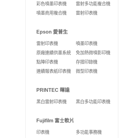
彩色噴墨印表機
雷射多功能複合機
噴墨商用複合機
雷射印表機
Epson 愛普生
雷射印表機
噴墨印表機
原廠連續供墨系統
免加熱微噴影印機
點陣印表機
存摺印錄機
連續報表紙印表機
微型印表機
PRINTEC 暉達
黑白雷射印表機
黑白多功能印表機
Fujifilm 富士軟片
印表機
多功能事務機