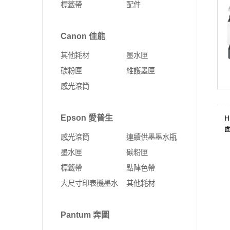
標籤帶
配件
Fujifilm 富士軟片
Kyocera 京瓷
ALTOS 安圖斯
DELL 戴爾
網卡
無線延伸器
印表機
彩色多功能複合機
MSI 微星
UMAX 世成
Canon 佳能
Leadtek 麗臺
HP 惠普
無線網卡
多功能事務機
黑白多功能複合機
其他耗材
墨水匣
Supermicro 美超微
外接式SSD固態硬碟
固態硬碟
PCI-E 無線網卡
彩色雷射印表機
碳粉匣
維護墨匣
MSI 微星
SSD固態硬碟
10G PCIe有線網路卡
黑白雷射印表機
感光滾筒
ASUS 華碩
4G Sim卡 Router
DELL 戴爾
有線路由器
H
Epson 愛普生
HP 惠普
藍芽
感光滾筒
連續供墨墨水瓶
(
Lenovo 聯想
ExpertWIFI商用系列
墨水匣
碳粉匣
標籤帶
點陣色帶
無線路由器
大尺寸印表機墨水
其他耗材
Pantum 奔圖