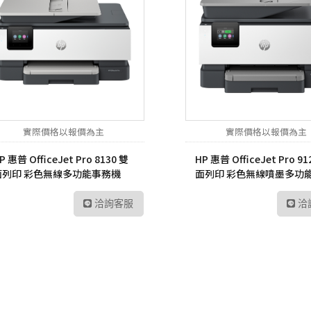
UltraFine高畫質編輯
螢幕
工業用記憶卡
數位雙模對講機
路由器
Me
UltraWide多工作業
Kodak 柯達
ADATA 威剛
數位無線車載台
網路交換器
幕
無
電子相框
外接式硬碟
數位雙模中繼台
UltraGear專業電競螢
LT
幕
隨身碟
數位傳輸系統
訊
記憶卡
TETRA數位對講機
US
實際價格以報價為主
實際價格以報價為主
工業用SSD
HYT 專業無線電對講
交
P 惠普 OfficeJet Pro 8130 雙
HP 惠普 OfficeJet Pro 91
機
面列印 彩色無線多功能事務機
面列印 彩色無線噴墨多功
工業用隨身碟
Po
68K80B)
機 (403W1B)
HYT 中繼台無線電
工業用記憶卡
洽詢客服
洽
HYT 專業車載台對講
工業用eMMC
機
工業用記憶體模組
HYT 原廠配件
Hytera 原廠配件