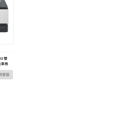
P6
sh 網狀路由器
螢
Vero
線分享器
E 路由器
號延伸器
B 無線網卡
換器
20 雙
能事務
E 供電交換器
詢客服