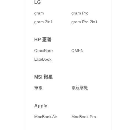
LG
gram
gram Pro
gram 2in1
gram Pro 2in1
HP 惠普
OmniBook
OMEN
EliteBook
MSI 微星
筆電
電競掌機
Apple
MacBook Air
MacBook Pro