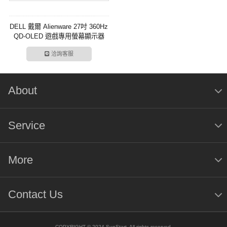
DELL 戴爾 Alienware 27吋 360Hz
QD-OLED 遊戲專用螢幕顯示器
洽詢客服
About
Service
More
Contact Us
COPYRIGHT © 2024 SunStart. All rights reserved.