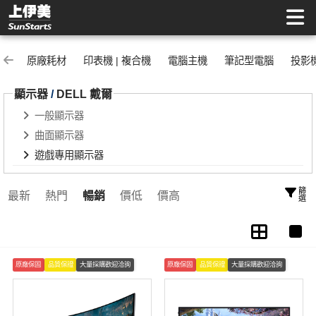
遊戲專用顯示器 | 上伊美辦公用品網
原廠耗材
印表機 | 複合機
電腦主機
筆記型電腦
投影
顯示器
/
DELL 戴爾
一般顯示器
曲面顯示器
遊戲專用顯示器
篩選
最新
熱門
暢銷
價低
價高
原廠保固
品質保證
大量採購歡迎洽詢
原廠保固
品質保證
大量採購歡迎洽詢