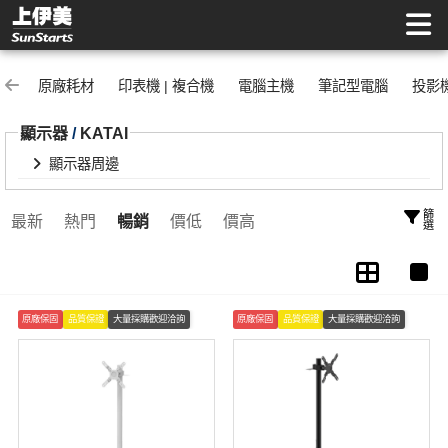
顯示器周邊 | 上伊美辦公用品網
原廠耗材
印表機 | 複合機
電腦主機
筆記型電腦
投影
顯示器
/
KATAI
顯示器周邊
篩選
最新
熱門
暢銷
價低
價高
原廠保固
品質保證
大量採購歡迎洽詢
原廠保固
品質保證
大量採購歡迎洽詢