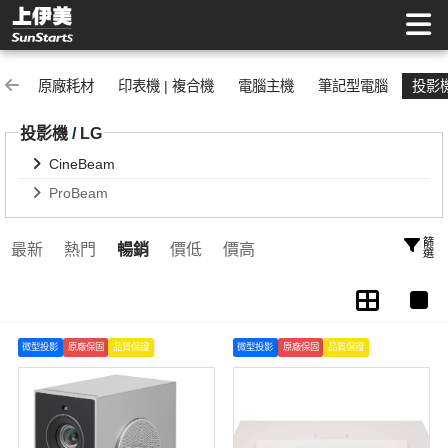
CineBeam | 上伊美辦公用品網
原廠耗材
印表機 | 複合機
電腦主機
筆記型電腦
投影
投影機
/
LG
CineBeam
ProBeam
篩選
最新
熱門
暢銷
價低
價高
微型投影
原廠保固
品質保證
微型投影
原廠保固
品質保證