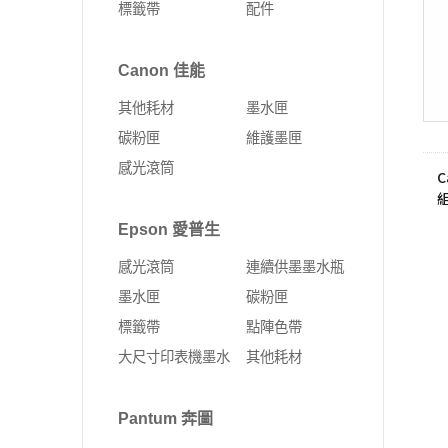
標籤帶
配件
Fujifilm 富士軟片
Kyocera 京瓷
ALTOS 安圖斯
DELL 戴爾
網卡
無線延伸器
印表機
彩色多功能複合機
MSI 微星
UMAX 世成
Canon 佳能
Leadtek 麗臺
HP 惠普
無線網卡
多功能事務機
黑白多功能複合機
其他耗材
墨水匣
Supermicro 美超微
外接式SSD固態硬碟
固態硬碟
PCI-E 無線網卡
彩色雷射印表機
碳粉匣
維護墨匣
MSI 微星
SSD固態硬碟
10G PCIe有線網路卡
黑白雷射印表機
感光滾筒
C
ASUS 華碩
4G Sim卡 Router
DELL 戴爾
有線路由器
Epson 愛普生
HP 惠普
藍芽
感光滾筒
連續供墨墨水瓶
Lenovo 聯想
ExpertWIFI商用系列
墨水匣
碳粉匣
標籤帶
點陣色帶
無線路由器
大尺寸印表機墨水
其他耗材
Pantum 奔圖