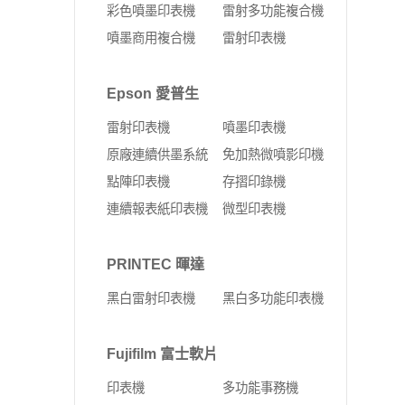
彩色噴墨印表機
雷射多功能複合機
噴墨商用複合機
雷射印表機
Epson 愛普生
雷射印表機
噴墨印表機
原廠連續供墨系統
免加熱微噴影印機
點陣印表機
存摺印錄機
連續報表紙印表機
微型印表機
PRINTEC 暉達
黑白雷射印表機
黑白多功能印表機
Fujifilm 富士軟片
印表機
多功能事務機