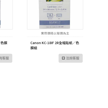
P6
sh 網狀路由器
螢
Vero
線分享器
E 路由器
實際價格以報價為主
號延伸器
紙／色膜
Canon KC-18IF 2R全幅貼紙／色
B 無線網卡
膜組
換器
詢客服
洽詢客服
E 供電交換器