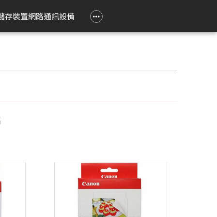
政府大宗採購專區
企業大宗採購專區
企業禮贈品採購專區
常見問題
聯繫我們
儲存裝置
網路通訊設備
e 立達
on 愛普生
Epson 愛普生
Pantum 奔圖
精簡型電腦
TP-Link
Lenovo 聯想
HPRT 漢印
PRINTEC 暉達
ASUS 華碩
Acer 宏碁
HP 惠普
ROLY 樂麗
 Air
務應用投影機
影像繪圖機
碳粉匣
ASUS 華碩
無線網狀路由器
工作用螢幕
條碼標籤機
黑白雷射印表機
SSD 固態硬碟
Swift Go
DesignJet
旗艦雷射
籤
k Pro
階工程投影機
廣告大圖輸出機
鼓組件
HP 惠普
無線分享器
家用螢幕
條碼掃瞄器
黑白多功能印表機
Nitro Lite
雷射短焦
系統
動教育投影機
無線網卡
電競用螢幕
Swift Lite
攜帶投影
高
印機
htScene 雷射投影
其他相關配件
便攜式螢幕
Swift X
配件
智能傳感器
Nitro V
件
商用網路通訊設備
Aspire Lite
表機
Predator Helios Neo
P2
P4
cusys 水星