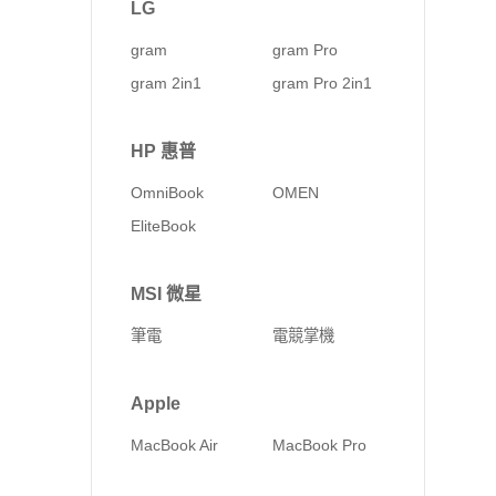
LG
gram
gram Pro
gram 2in1
gram Pro 2in1
HP 惠普
OmniBook
OMEN
EliteBook
MSI 微星
筆電
電競掌機
Apple
MacBook Air
MacBook Pro