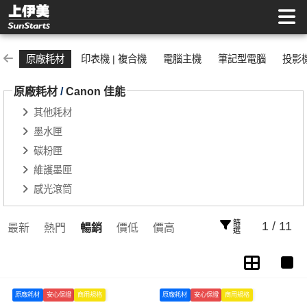
Canon 佳能 | 上伊美辦公用品網
原廠耗材
印表機 | 複合機
電腦主機
筆記型電腦
投影
原廠耗材
/
Canon 佳能
其他耗材
墨水匣
碳粉匣
維護墨匣
感光滾筒
篩選
1 / 11
最新
熱門
暢銷
價低
價高
原廠耗材
安心保證
商用規格
原廠耗材
安心保證
商用規格