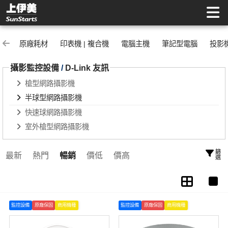
半球型網路攝影機 | 上伊美辦公用品網
原廠耗材
印表機 | 複合機
電腦主機
筆記型電腦
投影
攝影監控設備
/
D-Link 友訊
槍型網路攝影機
半球型網路攝影機
快速球網路攝影機
室外槍型網路攝影機
篩選
最新
熱門
暢銷
價低
價高
監控設備
原廠保固
商用機種
監控設備
原廠保固
商用機種