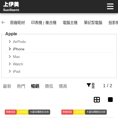
iPhone | 上伊美辦公用品網
原廠耗材
印表機 | 複合機
電腦主機
筆記型電腦
投影
Apple
AirPods
iPhone
Mac
Watch
iPad
篩選
1 / 2
最新
熱門
暢銷
價低
價高
原廠保固
品質保證
大量採購歡迎洽詢
原廠保固
品質保證
大量採購歡迎洽詢