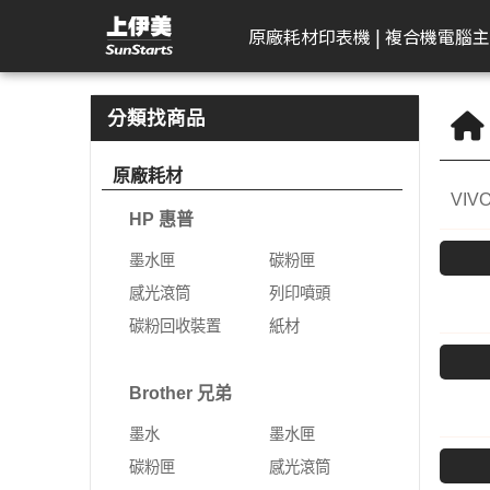
BenQ 明基 | 上伊美辦公用品網
原廠耗材
印表機 | 複合機
電腦主
HP 惠普
工作站繪圖卡
Kodak 柯達
DELL 戴爾
APACER 宇瞻
D-Link 友訊
Plustek 精益
HP 惠普
Seagate 希捷
一體成型電腦
AeroTouch 富動
Logitech 羅技
Brother 兄
Zyxel 兆勤
LG
Eps
T
B
分類找商品
DeskJet
HP 惠普
掃描器
一般顯示器
隨身碟
無網管型網路交換器
掃描器
墨水匣
外接式硬碟
MSI 微星
互動式顯示器
簡報器
彩色雷射印
次世代防火
gram
標
原廠耗材
機
VIV
Color Laser
Leadtek 麗臺
曲面顯示器
記憶卡
網管型交換器
碳粉匣
NAS硬碟
VPN防火牆
gram P
文
HP 惠普
黑白雷射印
Color LaserJet Pro
Lenovo 聯想
遊戲專用顯示器
行動硬碟
10G網路交換器
感光滾筒
SSD固態硬碟
乙太網路交
gram 2
相
機
墨水匣
碳粉匣
Color LaserJet
ASUS 華碩
智慧型無線網路基地台
列印噴頭
無線網路
gram P
可
噴墨印表機
感光滾筒
列印噴頭
Enterprise
AIMO 愛墨
智慧型網路交換器
碳粉回收裝置
5G NR / 4
碳粉回收裝置
紙材
熱感應印表
LaserJet
器
Apple
行動寬頻
紙材
Acer 宏碁
熱感應標籤機
LaserJet Pro
行動通訊室
Brother 兄弟
光纖收發器
系列
Apple Display
電競螢幕
LaserJet Enterprise
墨水
墨水匣
電源供應器
電力線網路
商務用螢幕
OfficeJet Pro
碳粉匣
感光滾筒
工作站
行動工作站
VIVITEK 麗訊
ASUS 華碩