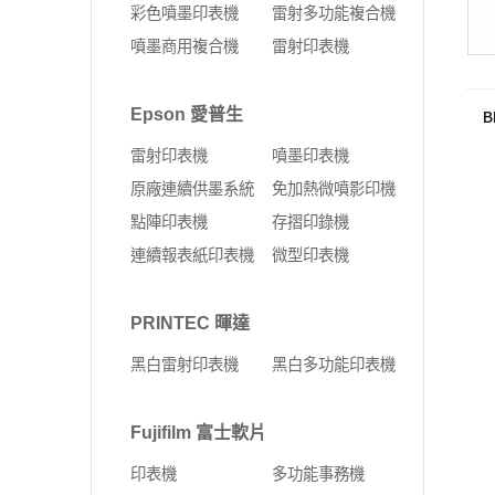
彩色噴墨印表機
雷射多功能複合機
噴墨商用複合機
雷射印表機
B
Epson 愛普生
雷射印表機
噴墨印表機
原廠連續供墨系統
免加熱微噴影印機
點陣印表機
存摺印錄機
連續報表紙印表機
微型印表機
PRINTEC 暉達
黑白雷射印表機
黑白多功能印表機
Fujifilm 富士軟片
印表機
多功能事務機