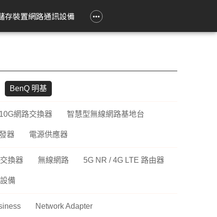
政府大宗採購專區
企業大宗採購專區
企業禮贈品採購專區
常見問題
聯繫我們
儲存裝置
網路通訊設備
e 立達
on 愛普生
Epson 愛普生
Pantum 奔圖
精簡型電腦
TP-Link
Lenovo 聯想
HPRT 漢印
PRINTEC 暉達
ASUS 華碩
Acer 宏碁
HP 惠普
ROLY 樂麗
 Air
務應用投影機
影像繪圖機
碳粉匣
ASUS 華碩
無線網狀路由器
工作用螢幕
條碼標籤機
黑白雷射印表機
SSD 固態硬碟
Swift Go
DesignJet
旗艦雷射
BenQ 明基
籤
k Pro
階工程投影機
廣告大圖輸出機
鼓組件
HP 惠普
無線分享器
家用螢幕
條碼掃瞄器
黑白多功能印表機
Nitro Lite
雷射短焦
系統
動教育投影機
無線網卡
電競用螢幕
Swift Lite
攜帶投影
10G網路交換器
智慧型無線網路基地台
印機
htScene 雷射投影
其他相關配件
便攜式螢幕
Swift X
配件
發器
電源供應器
智能傳感器
Nitro V
件
交換器
無線網路
5G NR / 4G LTE 路由器
商用網路通訊設備
Aspire Lite
表機
Predator Helios Neo
設備
P2
siness
Network Adapter
P4
cusys 水星