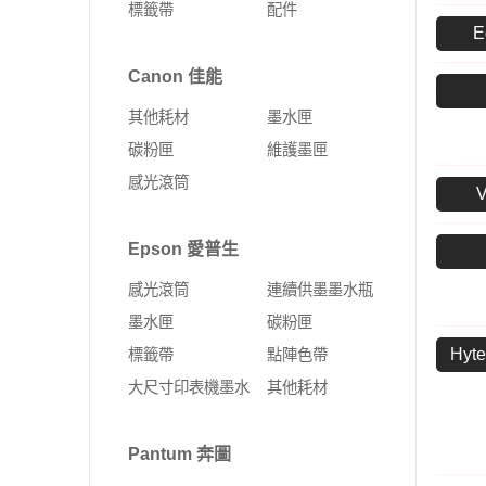
標籤帶
配件
Fujifilm 富士軟片
Kyocera 京瓷
E
ALTOS 安圖斯
DELL 戴爾
網卡
無線延伸器
印表機
彩色多功能複合機
MSI 微星
UMAX 世成
Canon 佳能
Leadtek 麗臺
HP 惠普
無線網卡
多功能事務機
黑白多功能複合機
其他耗材
墨水匣
Supermicro 美超微
外接式SSD固態硬碟
固態硬碟
PCI-E 無線網卡
彩色雷射印表機
碳粉匣
維護墨匣
MSI 微星
SSD固態硬碟
10G PCIe有線網路卡
黑白雷射印表機
感光滾筒
ASUS 華碩
4G Sim卡 Router
DELL 戴爾
有線路由器
Epson 愛普生
HP 惠普
藍芽
感光滾筒
連續供墨墨水瓶
Lenovo 聯想
ExpertWIFI商用系列
墨水匣
碳粉匣
Hy
標籤帶
點陣色帶
無線路由器
大尺寸印表機墨水
其他耗材
Pantum 奔圖