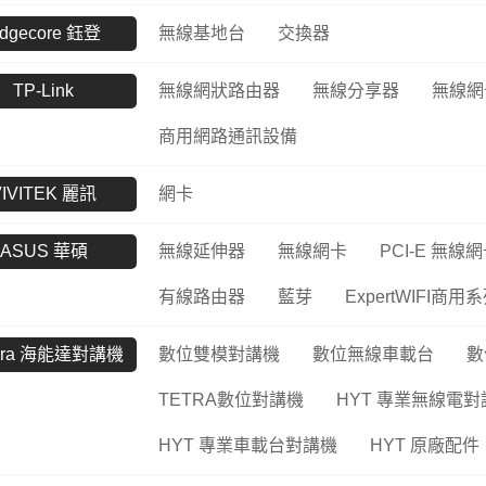
UltraFine高畫質編輯
螢幕
工業用記憶卡
dgecore 鈺登
無線基地台
交換器
數位雙模對講機
路由器
Me
UltraWide多工作業
Kodak 柯達
ADATA 威剛
數位無線車載台
網路交換器
幕
無
TP-Link
無線網狀路由器
無線分享器
無線網
電子相框
外接式硬碟
數位雙模中繼台
UltraGear專業電競螢
LT
商用網路通訊設備
幕
隨身碟
數位傳輸系統
訊
VIVITEK 麗訊
網卡
記憶卡
TETRA數位對講機
US
工業用SSD
HYT 專業無線電對講
交
ASUS 華碩
無線延伸器
無線網卡
PCI-E 無線
機
工業用隨身碟
Po
有線路由器
藍芽
ExpertWIFI商用
HYT 中繼台無線電
工業用記憶卡
HYT 專業車載台對講
工業用eMMC
tera 海能達對講機
數位雙模對講機
數位無線車載台
數
機
工業用記憶體模組
TETRA數位對講機
HYT 專業無線電對
HYT 原廠配件
Hytera 原廠配件
HYT 專業車載台對講機
HYT 原廠配件