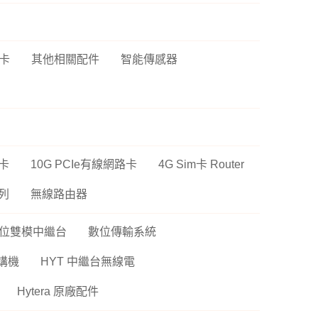
P6
sh 網狀路由器
螢
Vero
線分享器
卡
其他相關配件
智能傳感器
E 路由器
號延伸器
B 無線網卡
換器
網卡
10G PCIe有線網路卡
4G Sim卡 Router
E 供電交換器
系列
無線路由器
位雙模中繼台
數位傳輸系統
講機
HYT 中繼台無線電
Hytera 原廠配件