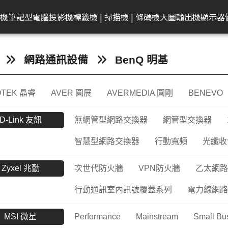
共同供應契約專區
租賃業務專區
學校
機
筆記型電腦
投影機
標籤機 | 掃描機 | 條碼機
大圖輸出機
顯示器
弟
on 愛普生
EAM 十銓
rother 兄弟
迷你電腦
ACER 宏碁
KATAI
HP 惠普
Canon 佳能
Canon 佳能
電腦零件組
Canon 佳能
MSI 微星
LG
MSI 微星
Transcend 創見
MSI 微星
Epson 愛普生
Canon 佳能
BenQ 明碁
Brother 兄弟
桌上型主機
Epson 愛普生
Edgecore 鈺登
Philips 飛利浦
Gigaston
Apple
Eps
網路通訊設備
BenQ 明基
表機/複合
牆
籤機
記憶體
墨水
ECS 精強
投影機
顯示器周邊
OmniBook
文件掃描器
其他耗材
AMD 美商超微
彩色噴墨印表機
Performance
CineBeam
平面商務螢幕
內接式固態硬碟
筆電
感光滾筒
24吋(A1 )
投影機
快速列印標籤機
DELL 戴爾
雷射印表機
無線基地台
專業顯示器
固態硬碟
MacBook
商
OTEK 晶睿
AVER 圓展
AVERMEDIA 圓剛
BENEVO
ro
件掃描器
記憶卡
墨水匣
ACER 宏碁
OMEN
平台式掃描器
墨水匣
雷射多功能複合機
Mainstream
ProBeam
亮麗旋轉螢幕
外接式固態硬碟
電競掌機
連續供墨墨水瓶
36-42吋(A0 )
家居及小型辦公室標
HP 惠普
噴墨印表機
交換器
記憶體
MacBoo
高
表機/複合
機
換器
in1
片掃描器
內接固態硬碟(SSD)
碳粉匣
MSI 微星
EliteBook
碳粉匣
噴墨商用複合機
Small Business
電競螢幕
行動固態硬碟
墨水匣
44吋(A0)
Apple Mac
原廠連續供墨
隨身碟
互
D-Link 友訊
無網管型網路交換器
網管型交換器
掃描機
ro 2in1
攜式掃描器
隨身碟
感光滾筒
維護墨匣
雷射印表機
Network Adapter
曲面螢幕
隨身碟
碳粉匣
60吋(1.5公尺)
ASUS 華碩
免加熱微噴影
Lig
/複合機
智慧型網路交換器
行動寬頻
光纖收
燈
G LTE 路由
標籤帶
感光滾筒
攜帶型顯示器
記憶卡
標籤帶
Lenovo 聯想
點陣印表機
機/複合機
配
Zyxel 兆勤
次世代防火牆
VPN防火牆
乙太網路
配件
ASUS 華碩
HP 惠普
行車紀錄器
點陣色帶
LG
MSI 微星
存摺印錄機
內訊號覆蓋
密錄器
大尺寸印表機墨水
GIGABYTE 技嘉
連續報表紙印
行動通訊室內訊號覆蓋系列
電力線網路
商務用螢幕
HP顯示器
Full HD & QHD螢幕
工業用SSD
其他耗材
Acer 宏碁
微型印表機
設備
商用顯示器
MyView智慧螢幕
MSI 微星
Performance
Mainstream
Small Bu
工業用Flash
Hytera 海能達對講機
Linksys
Mer