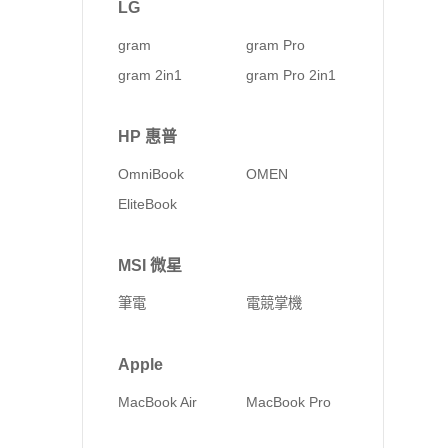
LG
gram
gram Pro
gram 2in1
gram Pro 2in1
HP 惠普
OmniBook
OMEN
EliteBook
MSI 微星
筆電
電競掌機
Apple
MacBook Air
MacBook Pro