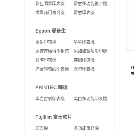
彩色噴墨印表機
雷射多功能複合機
噴墨商用複合機
雷射印表機
Epson 愛普生
雷射印表機
噴墨印表機
原廠連續供墨系統
免加熱微噴影印機
點陣印表機
存摺印錄機
F
連續報表紙印表機
微型印表機
式
PRINTEC 暉達
黑白雷射印表機
黑白多功能印表機
Fujifilm 富士軟片
印表機
多功能事務機