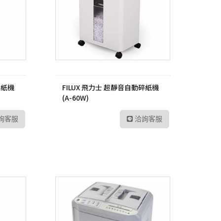
P6
sh 網狀路由器
螢
Vero
線分享器
E 路由器
號延伸器
碎紙機
FILUX 飛力士 超靜音自動碎紙機
B 無線網卡
(A-60W)
換器
詢客服
洽詢客服
E 供電交換器