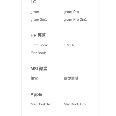
LG
gram
gram Pro
gram 2in1
gram Pro 2in1
HP 惠普
OmniBook
OMEN
EliteBook
MSI 微星
筆電
電競掌機
Apple
MacBook Air
MacBook Pro