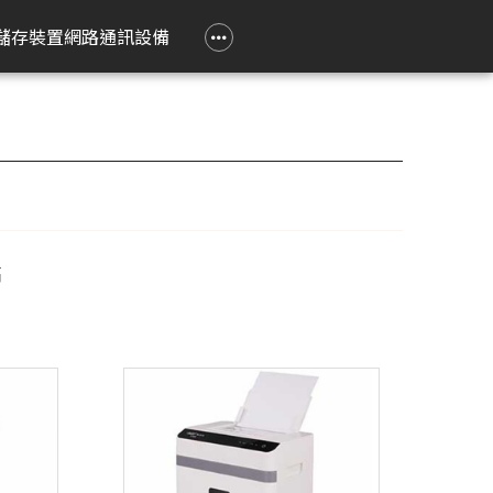
政府大宗採購專區
企業大宗採購專區
企業禮贈品採購專區
常見問題
聯繫我們
儲存裝置
網路通訊設備
e 立達
on 愛普生
Epson 愛普生
Pantum 奔圖
精簡型電腦
TP-Link
Lenovo 聯想
HPRT 漢印
PRINTEC 暉達
ASUS 華碩
Acer 宏碁
HP 惠普
ROLY 樂麗
 Air
務應用投影機
影像繪圖機
碳粉匣
ASUS 華碩
無線網狀路由器
工作用螢幕
條碼標籤機
黑白雷射印表機
SSD 固態硬碟
Swift Go
DesignJet
旗艦雷射
籤
k Pro
階工程投影機
廣告大圖輸出機
鼓組件
HP 惠普
無線分享器
家用螢幕
條碼掃瞄器
黑白多功能印表機
Nitro Lite
雷射短焦
系統
動教育投影機
無線網卡
電競用螢幕
Swift Lite
攜帶投影
高
印機
htScene 雷射投影
其他相關配件
便攜式螢幕
Swift X
配件
智能傳感器
Nitro V
件
商用網路通訊設備
Aspire Lite
表機
Predator Helios Neo
P2
P4
cusys 水星