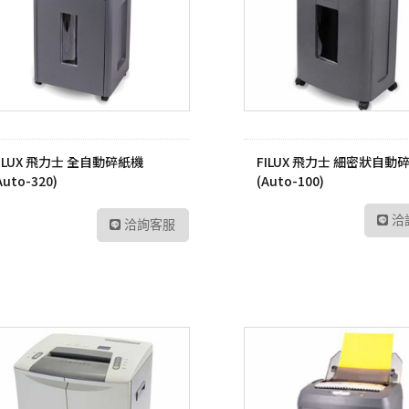
UltraFine高畫質編輯
螢幕
工業用記憶卡
數位雙模對講機
路由器
Me
UltraWide多工作業
Kodak 柯達
ADATA 威剛
數位無線車載台
網路交換器
幕
無
電子相框
外接式硬碟
數位雙模中繼台
UltraGear專業電競螢
LT
幕
隨身碟
數位傳輸系統
訊
ILUX 飛力士 全自動碎紙機
FILUX 飛力士 細密狀自動
記憶卡
TETRA數位對講機
US
Auto-320)
(Auto-100)
工業用SSD
HYT 專業無線電對講
交
機
洽
洽詢客服
工業用隨身碟
Po
HYT 中繼台無線電
工業用記憶卡
HYT 專業車載台對講
工業用eMMC
機
工業用記憶體模組
HYT 原廠配件
Hytera 原廠配件