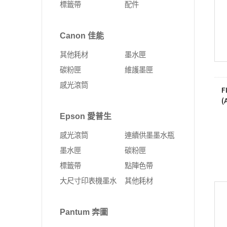
標籤帶
配件
Fujifilm 富士軟片
Kyocera 京瓷
ALTOS 安圖斯
DELL 戴爾
網卡
無線延伸器
印表機
彩色多功能複合機
MSI 微星
UMAX 世成
Canon 佳能
Leadtek 麗臺
HP 惠普
無線網卡
多功能事務機
黑白多功能複合機
其他耗材
墨水匣
Supermicro 美超微
外接式SSD固態硬碟
固態硬碟
PCI-E 無線網卡
彩色雷射印表機
碳粉匣
維護墨匣
MSI 微星
SSD固態硬碟
10G PCIe有線網路卡
黑白雷射印表機
感光滾筒
F
ASUS 華碩
4G Sim卡 Router
(
DELL 戴爾
有線路由器
Epson 愛普生
HP 惠普
藍芽
感光滾筒
連續供墨墨水瓶
Lenovo 聯想
ExpertWIFI商用系列
墨水匣
碳粉匣
標籤帶
點陣色帶
無線路由器
大尺寸印表機墨水
其他耗材
Pantum 奔圖