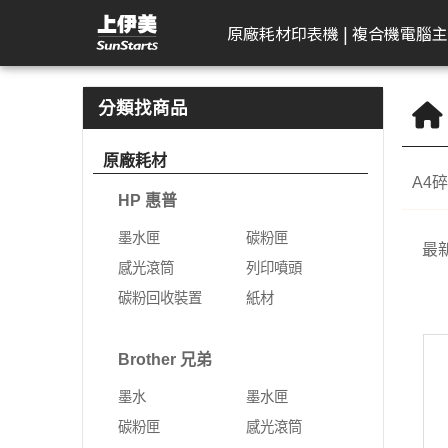
飛力士FILUX | 上伊美辦公用品網
原廠耗材
印表機 | 複合機
電腦主
HP 惠普
工作站繪圖卡
Kodak 柯達
DELL 戴爾
APACER 宇瞻
D-Link 友訊
Plustek 精益
HP 惠普
Seagate 希捷
一體成型電腦
AeroTouch 富動
Logitech 羅技
Brother 兄
Zyxel 兆勤
LG
Eps
T
B
分類找商品
DeskJet
HP 惠普
掃描器
一般顯示器
隨身碟
無網管型網路交換器
掃描器
墨水匣
外接式硬碟
MSI 微星
互動式顯示器
簡報器
彩色雷射印
次世代防火
gram
標
原廠耗材
機
A4
Color Laser
Leadtek 麗臺
曲面顯示器
記憶卡
網管型交換器
碳粉匣
NAS硬碟
VPN防火牆
gram P
文
HP 惠普
黑白雷射印
Color LaserJet Pro
Lenovo 聯想
遊戲專用顯示器
行動硬碟
10G網路交換器
感光滾筒
SSD固態硬碟
乙太網路交
gram 2
相
機
墨水匣
碳粉匣
最
Color LaserJet
ASUS 華碩
智慧型無線網路基地台
列印噴頭
無線網路
gram P
可
噴墨印表機
感光滾筒
列印噴頭
Enterprise
AIMO 愛墨
智慧型網路交換器
碳粉回收裝置
5G NR / 4
碳粉回收裝置
紙材
熱感應印表
LaserJet
器
Apple
行動寬頻
紙材
Acer 宏碁
熱感應標籤機
LaserJet Pro
行動通訊室
Brother 兄弟
光纖收發器
系列
Apple Display
電競螢幕
LaserJet Enterprise
墨水
墨水匣
電源供應器
電力線網路
商務用螢幕
OfficeJet Pro
碳粉匣
感光滾筒
工作站
行動工作站
VIVITEK 麗訊
ASUS 華碩