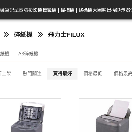
共同供應契約專區
租賃業務專區
學校
機
筆記型電腦
投影機
標籤機 | 掃描機 | 條碼機
大圖輸出機
顯示器
弟
on 愛普生
EAM 十銓
rother 兄弟
迷你電腦
ACER 宏碁
KATAI
HP 惠普
Canon 佳能
Canon 佳能
電腦零件組
Canon 佳能
MSI 微星
LG
MSI 微星
Transcend 創見
MSI 微星
Epson 愛普生
Canon 佳能
BenQ 明碁
Brother 兄弟
桌上型主機
Epson 愛普生
Edgecore 鈺登
Philips 飛利浦
Gigaston
Apple
Eps
碎紙機
飛力士FILUX
表機/複合
牆
籤機
記憶體
墨水
ECS 精強
投影機
顯示器周邊
OmniBook
文件掃描器
其他耗材
AMD 美商超微
彩色噴墨印表機
Performance
CineBeam
平面商務螢幕
內接式固態硬碟
筆電
感光滾筒
24吋(A1 )
投影機
快速列印標籤機
DELL 戴爾
雷射印表機
無線基地台
專業顯示器
固態硬碟
MacBook
商
碎紙機
A3碎紙機
ro
件掃描器
記憶卡
墨水匣
ACER 宏碁
OMEN
平台式掃描器
墨水匣
雷射多功能複合機
Mainstream
ProBeam
亮麗旋轉螢幕
外接式固態硬碟
電競掌機
連續供墨墨水瓶
36-42吋(A0 )
家居及小型辦公室標
HP 惠普
噴墨印表機
交換器
記憶體
MacBoo
高
表機/複合
機
換器
in1
片掃描器
內接固態硬碟(SSD)
碳粉匣
MSI 微星
EliteBook
碳粉匣
噴墨商用複合機
Small Business
電競螢幕
行動固態硬碟
墨水匣
44吋(A0)
Apple Mac
原廠連續供墨
隨身碟
互
掃描機
新上架
熱門關注
賣得最好
價格最低
價格最
ro 2in1
攜式掃描器
隨身碟
感光滾筒
維護墨匣
雷射印表機
Network Adapter
曲面螢幕
隨身碟
碳粉匣
60吋(1.5公尺)
ASUS 華碩
免加熱微噴影
Lig
/複合機
燈
G LTE 路由
標籤帶
感光滾筒
攜帶型顯示器
記憶卡
標籤帶
Lenovo 聯想
點陣印表機
機/複合機
配
配件
ASUS 華碩
HP 惠普
行車紀錄器
點陣色帶
LG
MSI 微星
存摺印錄機
內訊號覆蓋
密錄器
大尺寸印表機墨水
GIGABYTE 技嘉
連續報表紙印
商務用螢幕
HP顯示器
Full HD & QHD螢幕
工業用SSD
其他耗材
Acer 宏碁
微型印表機
設備
商用顯示器
MyView智慧螢幕
工業用Flash
Hytera 海能達對講機
Linksys
Mer