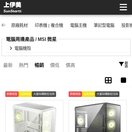
電腦機殼 | 上伊美辦公用品網
原廠耗材
印表機 | 複合機
電腦主機
筆記型電腦
投影
電腦周邊產品
/
MSI 微星
電腦機殼
篩選
最新
熱門
暢銷
價低
價高
原廠保固
品質保證
大量採購歡迎洽詢
原廠保固
品質保證
大量採購歡迎洽詢