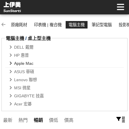
Apple Mac | 上伊美辦公用品網
原廠耗材
印表機 | 複合機
電腦主機
筆記型電腦
投影
電腦主機
/
桌上型主機
DELL 戴爾
HP 惠普
Apple Mac
ASUS 華碩
Lenovo 聯想
MSI 微星
GIGABYTE 技嘉
Acer 宏碁
篩選
最新
熱門
暢銷
價低
價高