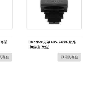
P6
sh 網狀路由器
螢
Vero
線分享器
E 路由器
號延伸器
W 專業
Brother 兄弟 ADS-2400N 網路
B 無線網卡
掃描機 (完售)
換器
詢客服
洽詢客服
E 供電交換器