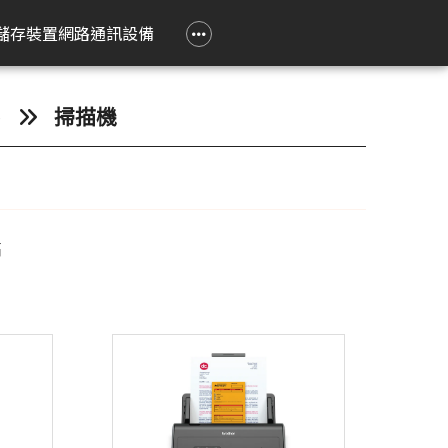
政府大宗採購專區
企業大宗採購專區
企業禮贈品採購專區
常見問題
聯繫我們
儲存裝置
網路通訊設備
e 立達
on 愛普生
Epson 愛普生
Pantum 奔圖
精簡型電腦
TP-Link
Lenovo 聯想
HPRT 漢印
PRINTEC 暉達
ASUS 華碩
Acer 宏碁
HP 惠普
ROLY 樂麗
弟
掃描機
 Air
務應用投影機
影像繪圖機
碳粉匣
ASUS 華碩
無線網狀路由器
工作用螢幕
條碼標籤機
黑白雷射印表機
SSD 固態硬碟
Swift Go
DesignJet
旗艦雷射
籤
k Pro
階工程投影機
廣告大圖輸出機
鼓組件
HP 惠普
無線分享器
家用螢幕
條碼掃瞄器
黑白多功能印表機
Nitro Lite
雷射短焦
系統
動教育投影機
無線網卡
電競用螢幕
Swift Lite
攜帶投影
高
印機
htScene 雷射投影
其他相關配件
便攜式螢幕
Swift X
配件
智能傳感器
Nitro V
件
商用網路通訊設備
Aspire Lite
表機
Predator Helios Neo
P2
P4
cusys 水星