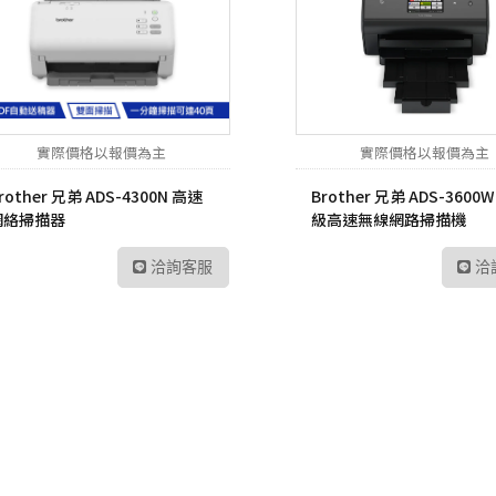
UltraFine高畫質編輯
螢幕
工業用記憶卡
數位雙模對講機
路由器
Me
UltraWide多工作業
Kodak 柯達
ADATA 威剛
數位無線車載台
網路交換器
幕
無
電子相框
外接式硬碟
數位雙模中繼台
UltraGear專業電競螢
LT
幕
實際價格以報價為主
實際價格以報價為主
隨身碟
數位傳輸系統
訊
rother 兄弟 ADS-4300N 高速
Brother 兄弟 ADS-3600
記憶卡
TETRA數位對講機
US
網絡掃描器
級高速無線網路掃描機
工業用SSD
HYT 專業無線電對講
交
機
洽詢客服
洽
工業用隨身碟
Po
HYT 中繼台無線電
工業用記憶卡
HYT 專業車載台對講
工業用eMMC
機
工業用記憶體模組
HYT 原廠配件
Hytera 原廠配件