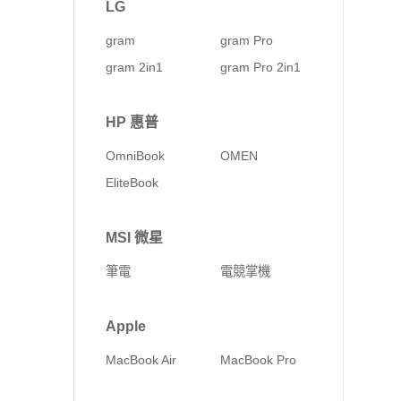
LG
gram
gram Pro
gram 2in1
gram Pro 2in1
HP 惠普
OmniBook
OMEN
EliteBook
MSI 微星
筆電
電競掌機
Apple
MacBook Air
MacBook Pro