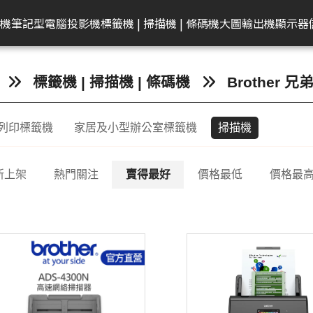
共同供應契約專區
租賃業務專區
學校
機
筆記型電腦
投影機
標籤機 | 掃描機 | 條碼機
大圖輸出機
顯示器
弟
on 愛普生
EAM 十銓
rother 兄弟
迷你電腦
ACER 宏碁
KATAI
HP 惠普
Canon 佳能
Canon 佳能
電腦零件組
Canon 佳能
MSI 微星
LG
MSI 微星
Transcend 創見
MSI 微星
Epson 愛普生
Canon 佳能
BenQ 明碁
Brother 兄弟
桌上型主機
Epson 愛普生
Edgecore 鈺登
Philips 飛利浦
Gigaston
Apple
Eps
標籤機 | 掃描機 | 條碼機
Brother 兄
表機/複合
牆
籤機
記憶體
墨水
ECS 精強
投影機
顯示器周邊
OmniBook
文件掃描器
其他耗材
AMD 美商超微
彩色噴墨印表機
Performance
CineBeam
平面商務螢幕
內接式固態硬碟
筆電
感光滾筒
24吋(A1 )
投影機
快速列印標籤機
DELL 戴爾
雷射印表機
無線基地台
專業顯示器
固態硬碟
MacBook
商
列印標籤機
家居及小型辦公室標籤機
掃描機
ro
件掃描器
記憶卡
墨水匣
ACER 宏碁
OMEN
平台式掃描器
墨水匣
雷射多功能複合機
Mainstream
ProBeam
亮麗旋轉螢幕
外接式固態硬碟
電競掌機
連續供墨墨水瓶
36-42吋(A0 )
家居及小型辦公室標
HP 惠普
噴墨印表機
交換器
記憶體
MacBoo
高
表機/複合
機
換器
in1
片掃描器
內接固態硬碟(SSD)
碳粉匣
MSI 微星
EliteBook
碳粉匣
噴墨商用複合機
Small Business
電競螢幕
行動固態硬碟
墨水匣
44吋(A0)
Apple Mac
原廠連續供墨
隨身碟
互
掃描機
新上架
熱門關注
賣得最好
價格最低
價格最
ro 2in1
攜式掃描器
隨身碟
感光滾筒
維護墨匣
雷射印表機
Network Adapter
曲面螢幕
隨身碟
碳粉匣
60吋(1.5公尺)
ASUS 華碩
免加熱微噴影
Lig
/複合機
燈
G LTE 路由
標籤帶
感光滾筒
攜帶型顯示器
記憶卡
標籤帶
Lenovo 聯想
點陣印表機
機/複合機
配
配件
ASUS 華碩
HP 惠普
行車紀錄器
點陣色帶
LG
MSI 微星
存摺印錄機
內訊號覆蓋
密錄器
大尺寸印表機墨水
GIGABYTE 技嘉
連續報表紙印
商務用螢幕
HP顯示器
Full HD & QHD螢幕
工業用SSD
其他耗材
Acer 宏碁
微型印表機
設備
商用顯示器
MyView智慧螢幕
工業用Flash
Hytera 海能達對講機
Linksys
Mer