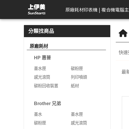
掃描機 | 上伊美辦公用品網
原廠耗材
印表機 | 複合機
電腦主
HP 惠普
工作站繪圖卡
Kodak 柯達
DELL 戴爾
APACER 宇瞻
D-Link 友訊
Plustek 精益
HP 惠普
Seagate 希捷
一體成型電腦
AeroTouch 富動
Logitech 羅技
Brother 兄
Zyxel 兆勤
LG
Eps
T
B
分類找商品
DeskJet
HP 惠普
掃描器
一般顯示器
隨身碟
無網管型網路交換器
掃描器
墨水匣
外接式硬碟
MSI 微星
互動式顯示器
簡報器
彩色雷射印
次世代防火
gram
標
原廠耗材
機
快速
Color Laser
Leadtek 麗臺
曲面顯示器
記憶卡
網管型交換器
碳粉匣
NAS硬碟
VPN防火牆
gram P
文
HP 惠普
黑白雷射印
Color LaserJet Pro
Lenovo 聯想
遊戲專用顯示器
行動硬碟
10G網路交換器
感光滾筒
SSD固態硬碟
乙太網路交
gram 2
相
機
墨水匣
碳粉匣
最
Color LaserJet
ASUS 華碩
智慧型無線網路基地台
列印噴頭
無線網路
gram P
可
噴墨印表機
感光滾筒
列印噴頭
Enterprise
AIMO 愛墨
智慧型網路交換器
碳粉回收裝置
5G NR / 4
碳粉回收裝置
紙材
熱感應印表
LaserJet
器
Apple
行動寬頻
紙材
Acer 宏碁
熱感應標籤機
LaserJet Pro
行動通訊室
Brother 兄弟
光纖收發器
系列
Apple Display
電競螢幕
LaserJet Enterprise
墨水
墨水匣
電源供應器
電力線網路
商務用螢幕
OfficeJet Pro
碳粉匣
感光滾筒
工作站
行動工作站
VIVITEK 麗訊
ASUS 華碩