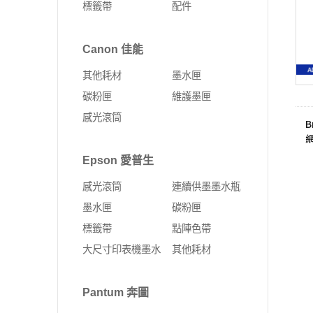
標籤帶
配件
Fujifilm 富士軟片
Kyocera 京瓷
ALTOS 安圖斯
DELL 戴爾
網卡
無線延伸器
印表機
彩色多功能複合機
MSI 微星
UMAX 世成
Canon 佳能
Leadtek 麗臺
HP 惠普
無線網卡
多功能事務機
黑白多功能複合機
其他耗材
墨水匣
Supermicro 美超微
外接式SSD固態硬碟
固態硬碟
PCI-E 無線網卡
彩色雷射印表機
碳粉匣
維護墨匣
MSI 微星
SSD固態硬碟
10G PCIe有線網路卡
黑白雷射印表機
感光滾筒
B
ASUS 華碩
4G Sim卡 Router
DELL 戴爾
有線路由器
Epson 愛普生
HP 惠普
藍芽
感光滾筒
連續供墨墨水瓶
Lenovo 聯想
ExpertWIFI商用系列
墨水匣
碳粉匣
標籤帶
點陣色帶
無線路由器
大尺寸印表機墨水
其他耗材
Pantum 奔圖