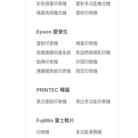
彩色噴墨印表機
雷射多功能複合機
噴墨商用複合機
雷射印表機
Epson 愛普生
雷射印表機
噴墨印表機
原廠連續供墨系統
免加熱微噴影印機
點陣印表機
存摺印錄機
連續報表紙印表機
微型印表機
PRINTEC 暉達
黑白雷射印表機
黑白多功能印表機
Fujifilm 富士軟片
印表機
多功能事務機