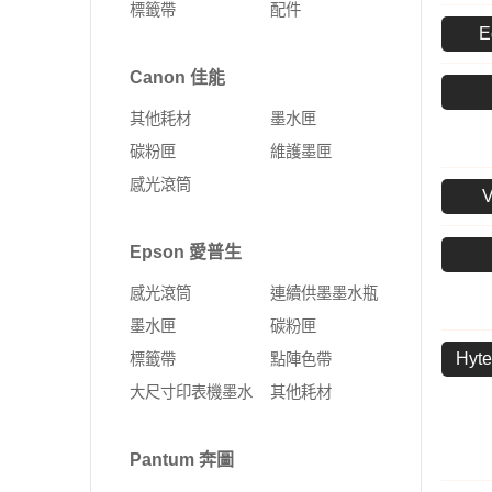
標籤帶
配件
Fujifilm 富士軟片
Kyocera 京瓷
E
ALTOS 安圖斯
DELL 戴爾
網卡
無線延伸器
印表機
彩色多功能複合機
MSI 微星
UMAX 世成
Canon 佳能
Leadtek 麗臺
HP 惠普
無線網卡
多功能事務機
黑白多功能複合機
其他耗材
墨水匣
Supermicro 美超微
外接式SSD固態硬碟
固態硬碟
PCI-E 無線網卡
彩色雷射印表機
碳粉匣
維護墨匣
MSI 微星
SSD固態硬碟
10G PCIe有線網路卡
黑白雷射印表機
感光滾筒
ASUS 華碩
4G Sim卡 Router
DELL 戴爾
有線路由器
Epson 愛普生
HP 惠普
藍芽
感光滾筒
連續供墨墨水瓶
Lenovo 聯想
ExpertWIFI商用系列
墨水匣
碳粉匣
Hy
標籤帶
點陣色帶
無線路由器
大尺寸印表機墨水
其他耗材
Pantum 奔圖