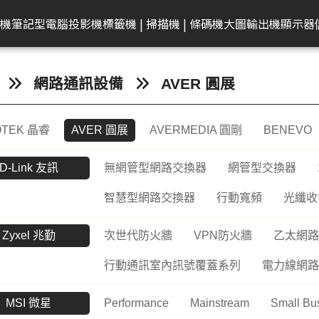
共同供應契約專區
租賃業務專區
學校
機
筆記型電腦
投影機
標籤機 | 掃描機 | 條碼機
大圖輸出機
顯示器
弟
on 愛普生
EAM 十銓
rother 兄弟
迷你電腦
ACER 宏碁
KATAI
HP 惠普
Canon 佳能
Canon 佳能
電腦零件組
Canon 佳能
MSI 微星
LG
MSI 微星
Transcend 創見
MSI 微星
Epson 愛普生
Canon 佳能
BenQ 明碁
Brother 兄弟
桌上型主機
Epson 愛普生
Edgecore 鈺登
Philips 飛利浦
Gigaston
Apple
Eps
網路通訊設備
AVER 圓展
表機/複合
牆
籤機
記憶體
墨水
ECS 精強
投影機
顯示器周邊
OmniBook
文件掃描器
其他耗材
AMD 美商超微
彩色噴墨印表機
Performance
CineBeam
平面商務螢幕
內接式固態硬碟
筆電
感光滾筒
24吋(A1 )
投影機
快速列印標籤機
DELL 戴爾
雷射印表機
無線基地台
專業顯示器
固態硬碟
MacBook
商
OTEK 晶睿
AVER 圓展
AVERMEDIA 圓剛
BENEVO
ro
件掃描器
記憶卡
墨水匣
ACER 宏碁
OMEN
平台式掃描器
墨水匣
雷射多功能複合機
Mainstream
ProBeam
亮麗旋轉螢幕
外接式固態硬碟
電競掌機
連續供墨墨水瓶
36-42吋(A0 )
家居及小型辦公室標
HP 惠普
噴墨印表機
交換器
記憶體
MacBoo
高
表機/複合
機
換器
in1
片掃描器
內接固態硬碟(SSD)
碳粉匣
MSI 微星
EliteBook
碳粉匣
噴墨商用複合機
Small Business
電競螢幕
行動固態硬碟
墨水匣
44吋(A0)
Apple Mac
原廠連續供墨
隨身碟
互
D-Link 友訊
無網管型網路交換器
網管型交換器
掃描機
ro 2in1
攜式掃描器
隨身碟
感光滾筒
維護墨匣
雷射印表機
Network Adapter
曲面螢幕
隨身碟
碳粉匣
60吋(1.5公尺)
ASUS 華碩
免加熱微噴影
Lig
/複合機
智慧型網路交換器
行動寬頻
光纖收
燈
G LTE 路由
標籤帶
感光滾筒
攜帶型顯示器
記憶卡
標籤帶
Lenovo 聯想
點陣印表機
機/複合機
配
Zyxel 兆勤
次世代防火牆
VPN防火牆
乙太網路
配件
ASUS 華碩
HP 惠普
行車紀錄器
點陣色帶
LG
MSI 微星
存摺印錄機
內訊號覆蓋
密錄器
大尺寸印表機墨水
GIGABYTE 技嘉
連續報表紙印
行動通訊室內訊號覆蓋系列
電力線網路
商務用螢幕
HP顯示器
Full HD & QHD螢幕
工業用SSD
其他耗材
Acer 宏碁
微型印表機
設備
商用顯示器
MyView智慧螢幕
MSI 微星
Performance
Mainstream
Small Bu
工業用Flash
Hytera 海能達對講機
Linksys
Mer