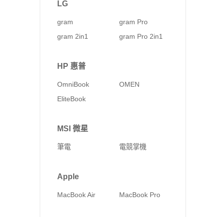
LG
gram
gram Pro
gram 2in1
gram Pro 2in1
HP 惠普
OmniBook
OMEN
EliteBook
MSI 微星
筆電
電競掌機
Apple
MacBook Air
MacBook Pro