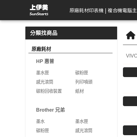
AVER 圓展 | 上伊美辦公用品網
原廠耗材
印表機 | 複合機
電腦主
HP 惠普
工作站繪圖卡
Kodak 柯達
DELL 戴爾
APACER 宇瞻
D-Link 友訊
Plustek 精益
HP 惠普
Seagate 希捷
一體成型電腦
AeroTouch 富動
Logitech 羅技
Brother 兄
Zyxel 兆勤
LG
Eps
T
B
分類找商品
DeskJet
HP 惠普
掃描器
一般顯示器
隨身碟
無網管型網路交換器
掃描器
墨水匣
外接式硬碟
MSI 微星
互動式顯示器
簡報器
彩色雷射印
次世代防火
gram
標
原廠耗材
機
VIV
Color Laser
Leadtek 麗臺
曲面顯示器
記憶卡
網管型交換器
碳粉匣
NAS硬碟
VPN防火牆
gram P
文
HP 惠普
黑白雷射印
Color LaserJet Pro
Lenovo 聯想
遊戲專用顯示器
行動硬碟
10G網路交換器
感光滾筒
SSD固態硬碟
乙太網路交
gram 2
相
機
墨水匣
碳粉匣
Color LaserJet
ASUS 華碩
智慧型無線網路基地台
列印噴頭
無線網路
gram P
可
噴墨印表機
感光滾筒
列印噴頭
Enterprise
AIMO 愛墨
智慧型網路交換器
碳粉回收裝置
5G NR / 4
碳粉回收裝置
紙材
熱感應印表
LaserJet
器
Apple
行動寬頻
紙材
Acer 宏碁
熱感應標籤機
LaserJet Pro
行動通訊室
Brother 兄弟
光纖收發器
系列
Apple Display
電競螢幕
LaserJet Enterprise
墨水
墨水匣
電源供應器
電力線網路
商務用螢幕
OfficeJet Pro
碳粉匣
感光滾筒
工作站
行動工作站
VIVITEK 麗訊
ASUS 華碩