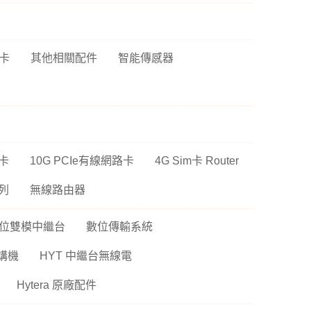
P6
sh 網狀路由器
螢
Vero
線分享器
卡
其他相關配件
智能傳感器
E 路由器
號延伸器
B 無線網卡
換器
網卡
10G PCIe有線網路卡
4G Sim卡 Router
E 供電交換器
系列
無線路由器
位雙模中繼台
數位傳輸系統
講機
HYT 中繼台無線電
Hytera 原廠配件