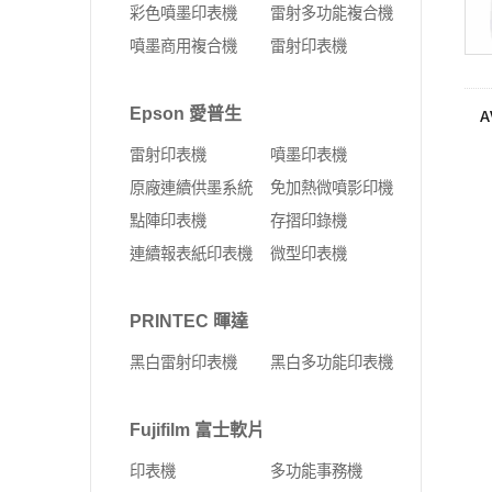
彩色噴墨印表機
雷射多功能複合機
噴墨商用複合機
雷射印表機
A
Epson 愛普生
雷射印表機
噴墨印表機
原廠連續供墨系統
免加熱微噴影印機
點陣印表機
存摺印錄機
連續報表紙印表機
微型印表機
PRINTEC 暉達
黑白雷射印表機
黑白多功能印表機
Fujifilm 富士軟片
印表機
多功能事務機