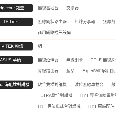
UltraFine高畫質編輯
螢幕
工業用記憶卡
dgecore 鈺登
無線基地台
交換器
數位雙模對講機
路由器
Me
UltraWide多工作業
Kodak 柯達
ADATA 威剛
數位無線車載台
網路交換器
幕
無
TP-Link
無線網狀路由器
無線分享器
無線網
電子相框
外接式硬碟
數位雙模中繼台
UltraGear專業電競螢
LT
商用網路通訊設備
幕
隨身碟
數位傳輸系統
訊
VIVITEK 麗訊
網卡
記憶卡
TETRA數位對講機
US
工業用SSD
HYT 專業無線電對講
交
ASUS 華碩
無線延伸器
無線網卡
PCI-E 無線
機
工業用隨身碟
Po
有線路由器
藍芽
ExpertWIFI商用
HYT 中繼台無線電
工業用記憶卡
HYT 專業車載台對講
工業用eMMC
tera 海能達對講機
數位雙模對講機
數位無線車載台
數
機
工業用記憶體模組
TETRA數位對講機
HYT 專業無線電對
HYT 原廠配件
Hytera 原廠配件
HYT 專業車載台對講機
HYT 原廠配件