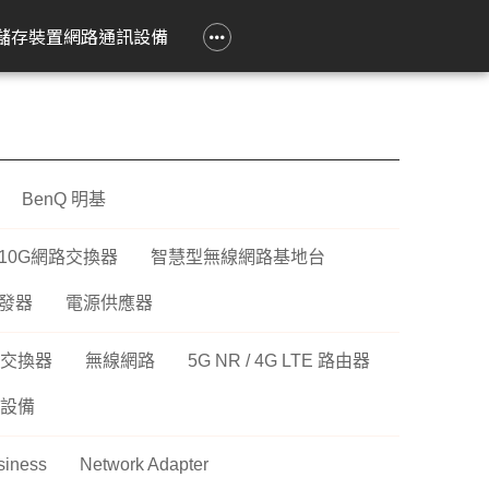
政府大宗採購專區
企業大宗採購專區
企業禮贈品採購專區
常見問題
聯繫我們
儲存裝置
網路通訊設備
e 立達
on 愛普生
Epson 愛普生
Pantum 奔圖
精簡型電腦
TP-Link
Lenovo 聯想
HPRT 漢印
PRINTEC 暉達
ASUS 華碩
Acer 宏碁
HP 惠普
ROLY 樂麗
 Air
務應用投影機
影像繪圖機
碳粉匣
ASUS 華碩
無線網狀路由器
工作用螢幕
條碼標籤機
黑白雷射印表機
SSD 固態硬碟
Swift Go
DesignJet
旗艦雷射
BenQ 明基
籤
k Pro
階工程投影機
廣告大圖輸出機
鼓組件
HP 惠普
無線分享器
家用螢幕
條碼掃瞄器
黑白多功能印表機
Nitro Lite
雷射短焦
系統
動教育投影機
無線網卡
電競用螢幕
Swift Lite
攜帶投影
10G網路交換器
智慧型無線網路基地台
印機
htScene 雷射投影
其他相關配件
便攜式螢幕
Swift X
配件
發器
電源供應器
智能傳感器
Nitro V
件
交換器
無線網路
5G NR / 4G LTE 路由器
商用網路通訊設備
Aspire Lite
表機
Predator Helios Neo
設備
P2
siness
Network Adapter
P4
cusys 水星