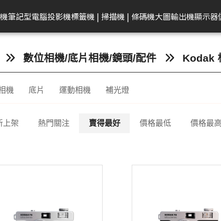
共同供應契約專區
租賃業務專區
學校
機
筆記型電腦
投影機
標籤機 | 掃描機 | 條碼機
大圖輸出機
顯示器
弟
on 愛普生
EAM 十銓
rother 兄弟
迷你電腦
ACER 宏碁
KATAI
HP 惠普
Canon 佳能
Canon 佳能
電腦零件組
Canon 佳能
MSI 微星
LG
MSI 微星
Transcend 創見
MSI 微星
Epson 愛普生
Canon 佳能
BenQ 明碁
Brother 兄弟
桌上型主機
Epson 愛普生
Edgecore 鈺登
Philips 飛利浦
Gigaston
Apple
Eps
數位相機/底片相機/鏡頭/配件
Kodak
表機/複合
牆
籤機
記憶體
墨水
ECS 精強
投影機
顯示器周邊
OmniBook
文件掃描器
其他耗材
AMD 美商超微
彩色噴墨印表機
Performance
CineBeam
平面商務螢幕
內接式固態硬碟
筆電
感光滾筒
24吋(A1 )
投影機
快速列印標籤機
DELL 戴爾
雷射印表機
無線基地台
專業顯示器
固態硬碟
MacBook
商
相機
底片
運動相機
補光燈
ro
件掃描器
記憶卡
墨水匣
ACER 宏碁
OMEN
平台式掃描器
墨水匣
雷射多功能複合機
Mainstream
ProBeam
亮麗旋轉螢幕
外接式固態硬碟
電競掌機
連續供墨墨水瓶
36-42吋(A0 )
家居及小型辦公室標
HP 惠普
噴墨印表機
交換器
記憶體
MacBoo
高
表機/複合
機
換器
in1
片掃描器
內接固態硬碟(SSD)
碳粉匣
MSI 微星
EliteBook
碳粉匣
噴墨商用複合機
Small Business
電競螢幕
行動固態硬碟
墨水匣
44吋(A0)
Apple Mac
原廠連續供墨
隨身碟
互
掃描機
新上架
熱門關注
賣得最好
價格最低
價格最
ro 2in1
攜式掃描器
隨身碟
感光滾筒
維護墨匣
雷射印表機
Network Adapter
曲面螢幕
隨身碟
碳粉匣
60吋(1.5公尺)
ASUS 華碩
免加熱微噴影
Lig
/複合機
燈
G LTE 路由
標籤帶
感光滾筒
攜帶型顯示器
記憶卡
標籤帶
Lenovo 聯想
點陣印表機
機/複合機
配
配件
ASUS 華碩
HP 惠普
行車紀錄器
點陣色帶
LG
MSI 微星
存摺印錄機
內訊號覆蓋
密錄器
大尺寸印表機墨水
GIGABYTE 技嘉
連續報表紙印
商務用螢幕
HP顯示器
Full HD & QHD螢幕
工業用SSD
其他耗材
Acer 宏碁
微型印表機
設備
商用顯示器
MyView智慧螢幕
工業用Flash
Hytera 海能達對講機
Linksys
Mer