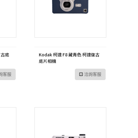
P6
sh 網狀路由器
螢
Vero
線分享器
E 路由器
號延伸器
達復古底
Kodak 柯達 F8 藏青色 柯達復古
B 無線網卡
底片相機
換器
詢客服
洽詢客服
E 供電交換器