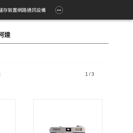
政府大宗採購專區
企業大宗採購專區
企業禮贈品採購專區
常見問題
聯繫我們
儲存裝置
網路通訊設備
e 立達
on 愛普生
Epson 愛普生
Pantum 奔圖
精簡型電腦
TP-Link
Lenovo 聯想
HPRT 漢印
PRINTEC 暉達
ASUS 華碩
Acer 宏碁
HP 惠普
ROLY 樂麗
 柯達
 Air
務應用投影機
影像繪圖機
碳粉匣
ASUS 華碩
無線網狀路由器
工作用螢幕
條碼標籤機
黑白雷射印表機
SSD 固態硬碟
Swift Go
DesignJet
旗艦雷射
籤
k Pro
階工程投影機
廣告大圖輸出機
鼓組件
HP 惠普
無線分享器
家用螢幕
條碼掃瞄器
黑白多功能印表機
Nitro Lite
雷射短焦
系統
動教育投影機
無線網卡
電競用螢幕
Swift Lite
攜帶投影
高
1 / 3
印機
htScene 雷射投影
其他相關配件
便攜式螢幕
Swift X
配件
智能傳感器
Nitro V
件
商用網路通訊設備
Aspire Lite
表機
Predator Helios Neo
P2
P4
cusys 水星