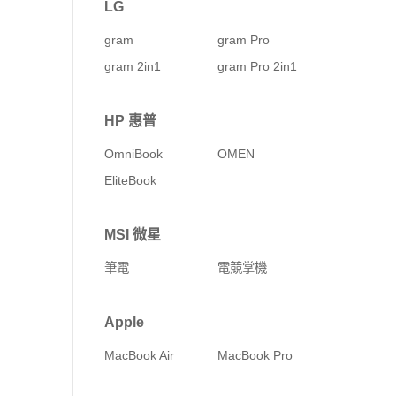
LG
gram
gram Pro
gram 2in1
gram Pro 2in1
HP 惠普
OmniBook
OMEN
EliteBook
MSI 微星
筆電
電競掌機
Apple
MacBook Air
MacBook Pro