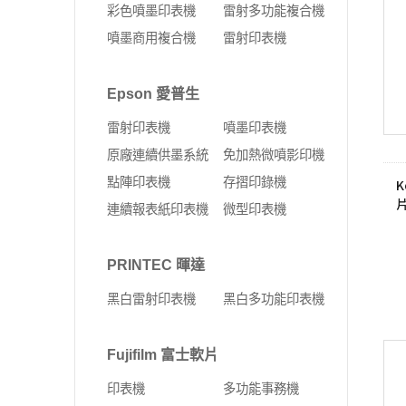
彩色噴墨印表機
雷射多功能複合機
噴墨商用複合機
雷射印表機
Epson 愛普生
雷射印表機
噴墨印表機
原廠連續供墨系統
免加熱微噴影印機
點陣印表機
存摺印錄機
K
連續報表紙印表機
微型印表機
PRINTEC 暉達
黑白雷射印表機
黑白多功能印表機
Fujifilm 富士軟片
印表機
多功能事務機