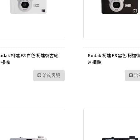
UltraFine高畫質編輯
螢幕
工業用記憶卡
數位雙模對講機
路由器
Me
UltraWide多工作業
Kodak 柯達
ADATA 威剛
數位無線車載台
網路交換器
幕
無
電子相框
外接式硬碟
數位雙模中繼台
UltraGear專業電競螢
LT
幕
隨身碟
數位傳輸系統
訊
odak 柯達 F8 白色 柯達復古底
Kodak 柯達 F8 黑色 柯
記憶卡
TETRA數位對講機
US
片相機
片相機
工業用SSD
HYT 專業無線電對講
交
機
洽詢客服
洽
工業用隨身碟
Po
HYT 中繼台無線電
工業用記憶卡
HYT 專業車載台對講
工業用eMMC
機
工業用記憶體模組
HYT 原廠配件
Hytera 原廠配件