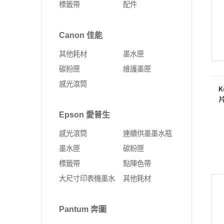
標籤帶
配件
Fujifilm 富士軟片
Kyocera 京瓷
ALTOS 安圖斯
DELL 戴爾
網卡
無線延伸器
印表機
彩色多功能複合機
MSI 微星
UMAX 世成
Canon 佳能
Leadtek 麗臺
HP 惠普
無線網卡
多功能事務機
黑白多功能複合機
其他耗材
墨水匣
Supermicro 美超微
外接式SSD固態硬碟
固態硬碟
PCI-E 無線網卡
彩色雷射印表機
碳粉匣
維護墨匣
MSI 微星
SSD固態硬碟
10G PCIe有線網路卡
黑白雷射印表機
感光滾筒
K
ASUS 華碩
4G Sim卡 Router
DELL 戴爾
有線路由器
Epson 愛普生
HP 惠普
藍芽
感光滾筒
連續供墨墨水瓶
Lenovo 聯想
ExpertWIFI商用系列
墨水匣
碳粉匣
標籤帶
點陣色帶
無線路由器
大尺寸印表機墨水
其他耗材
Pantum 奔圖