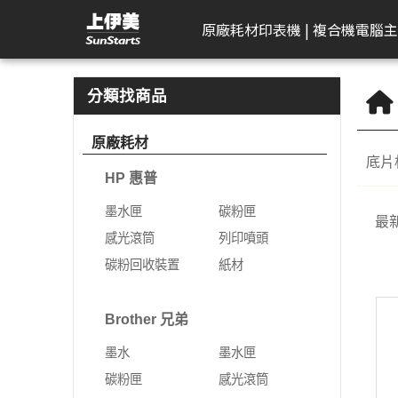
Kodak 柯達 | 上伊美辦公用品網
原廠耗材
印表機 | 複合機
電腦主
HP 惠普
工作站繪圖卡
Kodak 柯達
DELL 戴爾
APACER 宇瞻
D-Link 友訊
Plustek 精益
HP 惠普
Seagate 希捷
一體成型電腦
AeroTouch 富動
Logitech 羅技
Brother 兄
Zyxel 兆勤
LG
Eps
T
B
分類找商品
DeskJet
HP 惠普
掃描器
一般顯示器
隨身碟
無網管型網路交換器
掃描器
墨水匣
外接式硬碟
MSI 微星
互動式顯示器
簡報器
彩色雷射印
次世代防火
gram
標
原廠耗材
機
底片
Color Laser
Leadtek 麗臺
曲面顯示器
記憶卡
網管型交換器
碳粉匣
NAS硬碟
VPN防火牆
gram P
文
HP 惠普
黑白雷射印
Color LaserJet Pro
Lenovo 聯想
遊戲專用顯示器
行動硬碟
10G網路交換器
感光滾筒
SSD固態硬碟
乙太網路交
gram 2
相
機
墨水匣
碳粉匣
最
Color LaserJet
ASUS 華碩
智慧型無線網路基地台
列印噴頭
無線網路
gram P
可
噴墨印表機
感光滾筒
列印噴頭
Enterprise
AIMO 愛墨
智慧型網路交換器
碳粉回收裝置
5G NR / 4
碳粉回收裝置
紙材
熱感應印表
LaserJet
器
Apple
行動寬頻
紙材
Acer 宏碁
熱感應標籤機
LaserJet Pro
行動通訊室
Brother 兄弟
光纖收發器
系列
Apple Display
電競螢幕
LaserJet Enterprise
墨水
墨水匣
電源供應器
電力線網路
商務用螢幕
OfficeJet Pro
碳粉匣
感光滾筒
工作站
行動工作站
VIVITEK 麗訊
ASUS 華碩