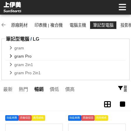
gram Pro | 上伊美辦公用品網
原廠耗材
印表機 | 複合機
電腦主機
筆記型電腦
投影
筆記型電腦
/
LG
gram
gram Pro
gram 2in1
gram Pro 2in1
篩選
最新
熱門
暢銷
價低
價高
效能商務
原廠保固
商用規格
效能商務
原廠保固
商用規格