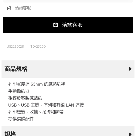
洽詢客服
洽詢客服
U52120028
TD-2320D
商品規格
列印寬度達 63mm 的感熱紙捲
手動撕紙器
相容於客製感熱紙
USB、USB 主機、序列和有線 LAN 連接
列印標籤、收據、吊牌和腕帶
提供選購配件
規格