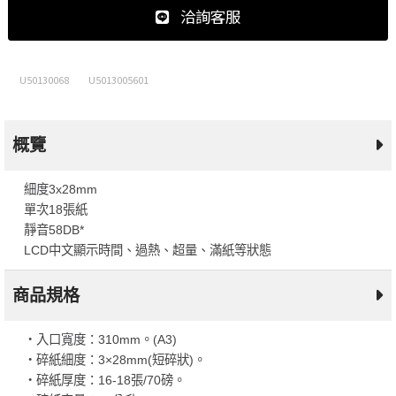
洽詢客服
U50130068
U5013005601
概覽
細度3x28mm
單次18張紙
靜音58DB*
LCD中文顯示時間、過熱、超量、滿紙等狀態
商品規格
‧入口寬度：310mm。(A3)
‧碎紙細度：3×28mm(短碎狀)。
‧碎紙厚度：16-18張/70磅。