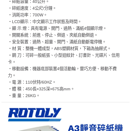
‧碎紙容量：40公升。
‧碎紙速度：4公尺/分鐘。
‧消耗功率：700W。
‧LCD顯示：中文顯示工作狀態及時間。
‧顯 示 燈：具有電源、開門、過熱、滿紙4個顯示燈。
‧開關系統：前進、停止、倒退、夾紙自動倒退。
‧安全裝置：過熱、超量、開門、滿紙自動斷電停機。
‧材 質：整機一體成型，ABS塑鋼材質，下箱為抽屜式。
‧鋼 刀：可碎一般紙張、小型迴紋針、訂書針、光碟片、信用
卡。
‧移動設備：機器底部裝置4個活動輪，靈巧方便、移動不費
力。
‧電 源：110伏特/60HZ。
‧體 積：450長×325深×675高mm。
‧重 量：26KG。