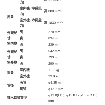
力)
室内機 (冷房能
高
880 m³/h
力)
風量
室外機 (冷房能
高
1830 m³/h
力)
高
270 mm
外觀尺
寸
寛
834 mm
室内機
深
239 mm
高
542 mm
外觀尺
寸
寛
799 mm
室外機
深
290 mm
室内機
11.0 kg
重量
室外機
33.0 kg
液管
φ6.35 mm
管徑
氣管
φ12.7 mm
φ13.8(I.D.), φ15.8 to φ16.7(O.D.)
排水軟管直徑
mm