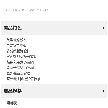
ASCG050KMTB
ASCG050KMTB
商品特色
美型機身設計
iT智慧主機板
多分歧管路設計
室內機熱交換器塗裝
蘋果兒茶素過濾網
負離子除臭過濾網
室外機藍波處理
室外機主機板加倍防護
商品規格
規格表