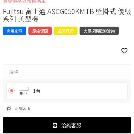
實際價格以報價為主
Fujitsu 富士通 ASCG050KMTB 壁掛式 優級
系列 美型機
商用家電
原廠保固
品質保證
大量採購歡迎洽詢
規格
1台
洽詢客服
洽詢客服