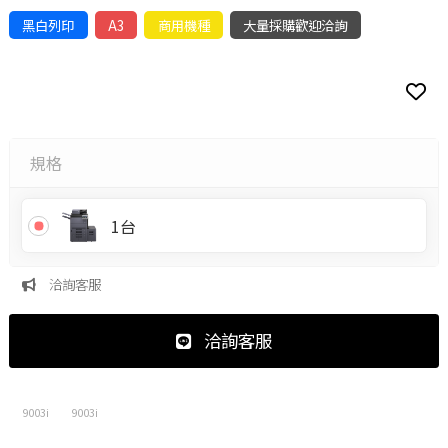
黑白列印
A3
商用機種
大量採購歡迎洽詢
規格
1台
洽詢客服
洽詢客服
9003i
9003i