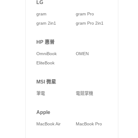
LG
gram
gram Pro
gram 2in1
gram Pro 2in1
HP 惠普
OmniBook
OMEN
EliteBook
MSI 微星
筆電
電競掌機
Apple
MacBook Air
MacBook Pro