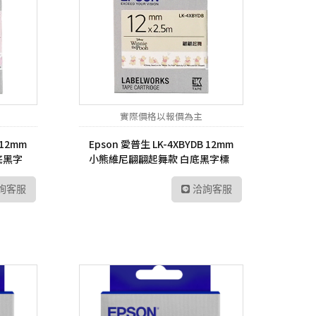
實際價格以報價為主
 12mm
Epson 愛普生 LK-4XBYDB 12mm
底黑字
小熊維尼翩翩起舞款 白底黑字標
籤帶
詢客服
洽詢客服