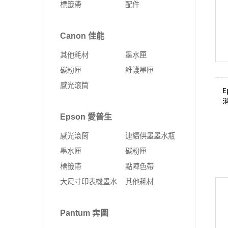
標籤帶
配件
Fujifilm 富士軟片
Kyocera 京瓷
ALTOS 安圖斯
DELL 戴爾
網卡
無線延伸器
印表機
彩色多功能複合機
MSI 微星
UMAX 世成
Canon 佳能
Leadtek 麗臺
HP 惠普
無線網卡
多功能事務機
黑白多功能複合機
其他耗材
墨水匣
Supermicro 美超微
外接式SSD固態硬碟
固態硬碟
PCI-E 無線網卡
彩色雷射印表機
碳粉匣
維護墨匣
MSI 微星
SSD固態硬碟
10G PCIe有線網路卡
黑白雷射印表機
感光滾筒
E
ASUS 華碩
4G Sim卡 Router
DELL 戴爾
有線路由器
Epson 愛普生
HP 惠普
藍芽
感光滾筒
連續供墨墨水瓶
Lenovo 聯想
ExpertWIFI商用系列
墨水匣
碳粉匣
標籤帶
點陣色帶
無線路由器
大尺寸印表機墨水
其他耗材
Pantum 奔圖