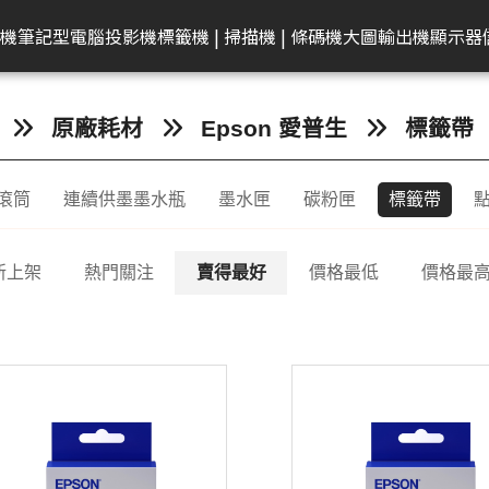
共同供應契約專區
租賃業務專區
學校
機
筆記型電腦
投影機
標籤機 | 掃描機 | 條碼機
大圖輸出機
顯示器
弟
on 愛普生
EAM 十銓
rother 兄弟
迷你電腦
ACER 宏碁
KATAI
HP 惠普
Canon 佳能
Canon 佳能
電腦零件組
Canon 佳能
MSI 微星
LG
MSI 微星
Transcend 創見
MSI 微星
Epson 愛普生
Canon 佳能
BenQ 明碁
Brother 兄弟
桌上型主機
Epson 愛普生
Edgecore 鈺登
Philips 飛利浦
Gigaston
Apple
Eps
原廠耗材
Epson 愛普生
標籤帶
表機/複合
牆
籤機
記憶體
墨水
ECS 精強
投影機
顯示器周邊
OmniBook
文件掃描器
其他耗材
AMD 美商超微
彩色噴墨印表機
Performance
CineBeam
平面商務螢幕
內接式固態硬碟
筆電
感光滾筒
24吋(A1 )
投影機
快速列印標籤機
DELL 戴爾
雷射印表機
無線基地台
專業顯示器
固態硬碟
MacBook
商
滾筒
連續供墨墨水瓶
墨水匣
碳粉匣
標籤帶
ro
件掃描器
記憶卡
墨水匣
ACER 宏碁
OMEN
平台式掃描器
墨水匣
雷射多功能複合機
Mainstream
ProBeam
亮麗旋轉螢幕
外接式固態硬碟
電競掌機
連續供墨墨水瓶
36-42吋(A0 )
家居及小型辦公室標
HP 惠普
噴墨印表機
交換器
記憶體
MacBoo
高
表機/複合
機
換器
in1
片掃描器
內接固態硬碟(SSD)
碳粉匣
MSI 微星
EliteBook
碳粉匣
噴墨商用複合機
Small Business
電競螢幕
行動固態硬碟
墨水匣
44吋(A0)
Apple Mac
原廠連續供墨
隨身碟
互
掃描機
新上架
熱門關注
賣得最好
價格最低
價格最
ro 2in1
攜式掃描器
隨身碟
感光滾筒
維護墨匣
雷射印表機
Network Adapter
曲面螢幕
隨身碟
碳粉匣
60吋(1.5公尺)
ASUS 華碩
免加熱微噴影
Lig
/複合機
燈
G LTE 路由
標籤帶
感光滾筒
攜帶型顯示器
記憶卡
標籤帶
Lenovo 聯想
點陣印表機
機/複合機
配
配件
ASUS 華碩
HP 惠普
行車紀錄器
點陣色帶
LG
MSI 微星
存摺印錄機
內訊號覆蓋
密錄器
大尺寸印表機墨水
GIGABYTE 技嘉
連續報表紙印
商務用螢幕
HP顯示器
Full HD & QHD螢幕
工業用SSD
其他耗材
Acer 宏碁
微型印表機
設備
商用顯示器
MyView智慧螢幕
工業用Flash
Hytera 海能達對講機
Linksys
Mer