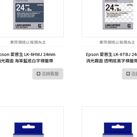
UltraFine高畫質編輯
螢幕
工業用記憶卡
數位雙模對講機
路由器
Me
UltraWide多工作業
Kodak 柯達
ADATA 威剛
數位無線車載台
網路交換器
幕
無
電子相框
外接式硬碟
數位雙模中繼台
UltraGear專業電競螢
LT
幕
實際價格以報價為主
實際價格以報價為主
隨身碟
數位傳輸系統
訊
pson 愛普生 LK-6HWJ 24mm
Epson 愛普生 LK-6TBJ 2
記憶卡
TETRA數位對講機
US
消光霧面 海軍藍底白字標籤帶
消光霧面 透明底黑字標籤
工業用SSD
HYT 專業無線電對講
交
機
洽詢客服
洽
工業用隨身碟
Po
HYT 中繼台無線電
工業用記憶卡
HYT 專業車載台對講
工業用eMMC
機
工業用記憶體模組
HYT 原廠配件
Hytera 原廠配件