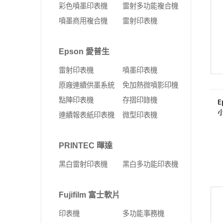
彩色噴墨印表機
雷射多功能複合機
噴墨商用複合機
雷射印表機
Epson 愛普生
雷射印表機
噴墨印表機
原廠連續供墨系統
免加熱微噴影印機
點陣印表機
存摺印錄機
E
連續報表紙印表機
微型印表機
PRINTEC 暉達
黑白雷射印表機
黑白多功能印表機
Fujifilm 富士軟片
印表機
多功能事務機