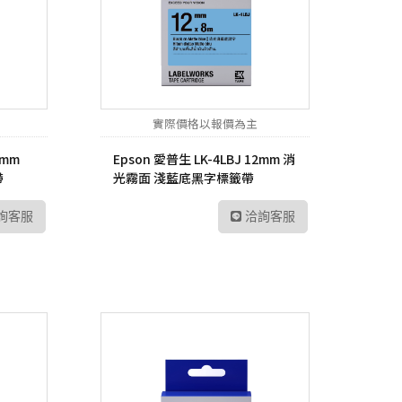
P6
sh 網狀路由器
螢
Vero
線分享器
E 路由器
實際價格以報價為主
號延伸器
4mm
Epson 愛普生 LK-4LBJ 12mm 消
B 無線網卡
帶
光霧面 淺藍底黑字標籤帶
換器
詢客服
洽詢客服
E 供電交換器