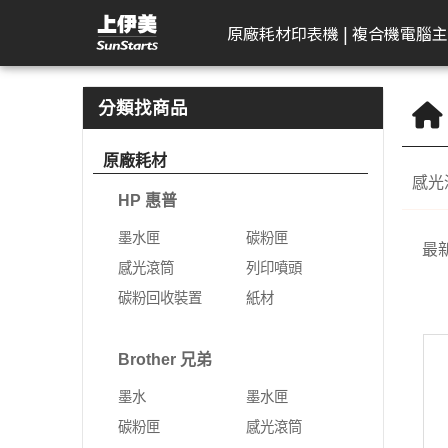
標籤帶 | 上伊美辦公用品網
原廠耗材
印表機 | 複合機
電腦主
HP 惠普
工作站繪圖卡
Kodak 柯達
DELL 戴爾
APACER 宇瞻
D-Link 友訊
Plustek 精益
HP 惠普
Seagate 希捷
一體成型電腦
AeroTouch 富動
Logitech 羅技
Brother 兄
Zyxel 兆勤
LG
Eps
T
B
分類找商品
DeskJet
HP 惠普
掃描器
一般顯示器
隨身碟
無網管型網路交換器
掃描器
墨水匣
外接式硬碟
MSI 微星
互動式顯示器
簡報器
彩色雷射印
次世代防火
gram
標
原廠耗材
機
感光
Color Laser
Leadtek 麗臺
曲面顯示器
記憶卡
網管型交換器
碳粉匣
NAS硬碟
VPN防火牆
gram P
文
HP 惠普
黑白雷射印
Color LaserJet Pro
Lenovo 聯想
遊戲專用顯示器
行動硬碟
10G網路交換器
感光滾筒
SSD固態硬碟
乙太網路交
gram 2
相
機
墨水匣
碳粉匣
最
Color LaserJet
ASUS 華碩
智慧型無線網路基地台
列印噴頭
無線網路
gram P
可
噴墨印表機
感光滾筒
列印噴頭
Enterprise
AIMO 愛墨
智慧型網路交換器
碳粉回收裝置
5G NR / 4
碳粉回收裝置
紙材
熱感應印表
LaserJet
器
Apple
行動寬頻
紙材
Acer 宏碁
熱感應標籤機
LaserJet Pro
行動通訊室
Brother 兄弟
光纖收發器
系列
Apple Display
電競螢幕
LaserJet Enterprise
墨水
墨水匣
電源供應器
電力線網路
商務用螢幕
OfficeJet Pro
碳粉匣
感光滾筒
工作站
行動工作站
VIVITEK 麗訊
ASUS 華碩