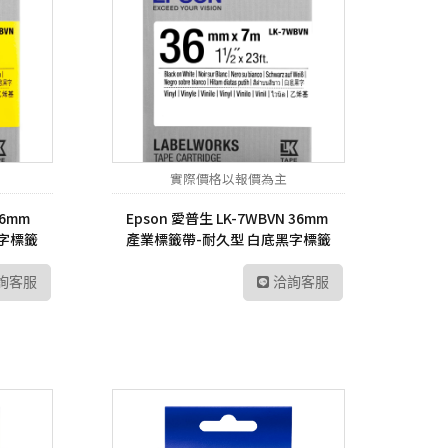
實際價格以報價為主
36mm
Epson 愛普生 LK-7WBVN 36mm
字標籤
產業標籤帶-耐久型 白底黑字標籤
帶
詢客服
洽詢客服