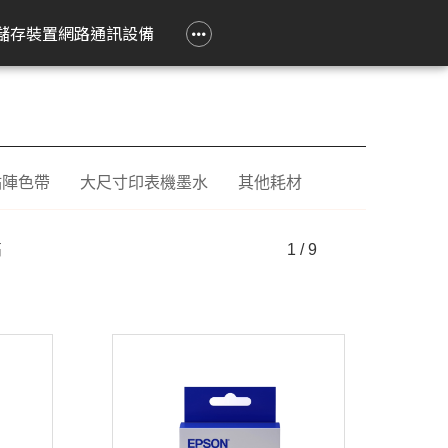
政府大宗採購專區
企業大宗採購專區
企業禮贈品採購專區
常見問題
聯繫我們
儲存裝置
網路通訊設備
e 立達
on 愛普生
Epson 愛普生
Pantum 奔圖
精簡型電腦
TP-Link
Lenovo 聯想
HPRT 漢印
PRINTEC 暉達
ASUS 華碩
Acer 宏碁
HP 惠普
ROLY 樂麗
 Air
務應用投影機
影像繪圖機
碳粉匣
ASUS 華碩
無線網狀路由器
工作用螢幕
條碼標籤機
黑白雷射印表機
SSD 固態硬碟
Swift Go
DesignJet
旗艦雷射
點陣色帶
大尺寸印表機墨水
其他耗材
籤
k Pro
階工程投影機
廣告大圖輸出機
鼓組件
HP 惠普
無線分享器
家用螢幕
條碼掃瞄器
黑白多功能印表機
Nitro Lite
雷射短焦
系統
動教育投影機
無線網卡
電競用螢幕
Swift Lite
攜帶投影
高
1 / 9
印機
htScene 雷射投影
其他相關配件
便攜式螢幕
Swift X
配件
智能傳感器
Nitro V
件
商用網路通訊設備
Aspire Lite
表機
Predator Helios Neo
P2
P4
cusys 水星