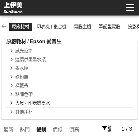
大尺寸印表機墨水 | 上伊美辦公用品網
原廠耗材
印表機 | 複合機
電腦主機
筆記型電腦
投影
原廠耗材
/
Epson 愛普生
感光滾筒
連續供墨墨水瓶
墨水匣
碳粉匣
標籤帶
點陣色帶
大尺寸印表機墨水
其他耗材
篩選
1 / 3
最新
熱門
暢銷
價低
價高