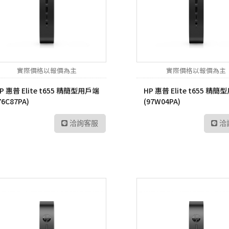
UltraFine高畫質編輯
螢幕
工業用記憶卡
數位雙模對講機
路由器
Me
UltraWide多工作業
Kodak 柯達
ADATA 威剛
數位無線車載台
網路交換器
幕
無
電子相框
外接式硬碟
數位雙模中繼台
UltraGear專業電競螢
LT
幕
實際價格以報價為主
實際價格以報價為主
隨身碟
數位傳輸系統
訊
P 惠普 Elite t655 精簡型用戶端
HP 惠普 Elite t655 精
記憶卡
TETRA數位對講機
US
76C87PA)
(97W04PA)
工業用SSD
HYT 專業無線電對講
交
機
洽詢客服
洽
工業用隨身碟
Po
HYT 中繼台無線電
工業用記憶卡
HYT 專業車載台對講
工業用eMMC
機
工業用記憶體模組
HYT 原廠配件
Hytera 原廠配件