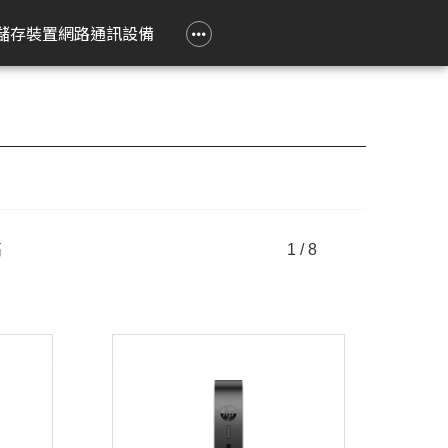
政府大宗採購專區
企業大宗採購專區
企業禮贈品採購專區
常見問題
聯繫我們
儲存裝置
網路通訊設備
e 立達
on 愛普生
Epson 愛普生
Pantum 奔圖
精簡型電腦
TP-Link
Lenovo 聯想
HPRT 漢印
PRINTEC 暉達
ASUS 華碩
Acer 宏碁
HP 惠普
ROLY 樂麗
 Air
務應用投影機
影像繪圖機
碳粉匣
ASUS 華碩
無線網狀路由器
工作用螢幕
條碼標籤機
黑白雷射印表機
SSD 固態硬碟
Swift Go
DesignJet
旗艦雷射
籤
k Pro
階工程投影機
廣告大圖輸出機
鼓組件
HP 惠普
無線分享器
家用螢幕
條碼掃瞄器
黑白多功能印表機
Nitro Lite
雷射短焦
系統
動教育投影機
無線網卡
電競用螢幕
Swift Lite
攜帶投影
高
1 / 8
印機
htScene 雷射投影
其他相關配件
便攜式螢幕
Swift X
配件
智能傳感器
Nitro V
件
商用網路通訊設備
Aspire Lite
表機
Predator Helios Neo
P2
P4
cusys 水星