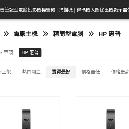
共同供應契約專區
租賃業務專區
學校
機
筆記型電腦
投影機
標籤機 | 掃描機 | 條碼機
大圖輸出機
顯示器
弟
on 愛普生
EAM 十銓
rother 兄弟
迷你電腦
ACER 宏碁
KATAI
HP 惠普
Canon 佳能
Canon 佳能
電腦零件組
Canon 佳能
MSI 微星
LG
MSI 微星
Transcend 創見
MSI 微星
Epson 愛普生
Canon 佳能
BenQ 明碁
Brother 兄弟
桌上型主機
Epson 愛普生
Edgecore 鈺登
Philips 飛利浦
Gigaston
Apple
Eps
電腦主機
精簡型電腦
HP 惠普
表機/複合
牆
籤機
記憶體
墨水
ECS 精強
投影機
顯示器周邊
OmniBook
文件掃描器
其他耗材
AMD 美商超微
彩色噴墨印表機
Performance
CineBeam
平面商務螢幕
內接式固態硬碟
筆電
感光滾筒
24吋(A1 )
投影機
快速列印標籤機
DELL 戴爾
雷射印表機
無線基地台
專業顯示器
固態硬碟
MacBook
商
S 華碩
HP 惠普
ro
件掃描器
記憶卡
墨水匣
ACER 宏碁
OMEN
平台式掃描器
墨水匣
雷射多功能複合機
Mainstream
ProBeam
亮麗旋轉螢幕
外接式固態硬碟
電競掌機
連續供墨墨水瓶
36-42吋(A0 )
家居及小型辦公室標
HP 惠普
噴墨印表機
交換器
記憶體
MacBoo
高
表機/複合
機
換器
in1
片掃描器
內接固態硬碟(SSD)
碳粉匣
MSI 微星
EliteBook
碳粉匣
噴墨商用複合機
Small Business
電競螢幕
行動固態硬碟
墨水匣
44吋(A0)
Apple Mac
原廠連續供墨
隨身碟
互
掃描機
新上架
熱門關注
賣得最好
價格最低
價格最
ro 2in1
攜式掃描器
隨身碟
感光滾筒
維護墨匣
雷射印表機
Network Adapter
曲面螢幕
隨身碟
碳粉匣
60吋(1.5公尺)
ASUS 華碩
免加熱微噴影
Lig
/複合機
燈
G LTE 路由
標籤帶
感光滾筒
攜帶型顯示器
記憶卡
標籤帶
Lenovo 聯想
點陣印表機
機/複合機
配
配件
ASUS 華碩
HP 惠普
行車紀錄器
點陣色帶
LG
MSI 微星
存摺印錄機
內訊號覆蓋
密錄器
大尺寸印表機墨水
GIGABYTE 技嘉
連續報表紙印
商務用螢幕
HP顯示器
Full HD & QHD螢幕
工業用SSD
其他耗材
Acer 宏碁
微型印表機
設備
商用顯示器
MyView智慧螢幕
工業用Flash
Hytera 海能達對講機
Linksys
Mer