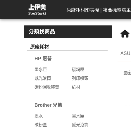
HP 惠普 | 上伊美辦公用品網
原廠耗材
印表機 | 複合機
電腦主
HP 惠普
工作站繪圖卡
Kodak 柯達
DELL 戴爾
APACER 宇瞻
D-Link 友訊
Plustek 精益
HP 惠普
Seagate 希捷
一體成型電腦
AeroTouch 富動
Logitech 羅技
Brother 兄
Zyxel 兆勤
LG
Eps
T
B
分類找商品
DeskJet
HP 惠普
掃描器
一般顯示器
隨身碟
無網管型網路交換器
掃描器
墨水匣
外接式硬碟
MSI 微星
互動式顯示器
簡報器
彩色雷射印
次世代防火
gram
標
原廠耗材
機
ASU
Color Laser
Leadtek 麗臺
曲面顯示器
記憶卡
網管型交換器
碳粉匣
NAS硬碟
VPN防火牆
gram P
文
HP 惠普
黑白雷射印
Color LaserJet Pro
Lenovo 聯想
遊戲專用顯示器
行動硬碟
10G網路交換器
感光滾筒
SSD固態硬碟
乙太網路交
gram 2
相
機
墨水匣
碳粉匣
最
Color LaserJet
ASUS 華碩
智慧型無線網路基地台
列印噴頭
無線網路
gram P
可
噴墨印表機
感光滾筒
列印噴頭
Enterprise
AIMO 愛墨
智慧型網路交換器
碳粉回收裝置
5G NR / 4
碳粉回收裝置
紙材
熱感應印表
LaserJet
器
Apple
行動寬頻
紙材
Acer 宏碁
熱感應標籤機
LaserJet Pro
行動通訊室
Brother 兄弟
光纖收發器
系列
Apple Display
電競螢幕
LaserJet Enterprise
墨水
墨水匣
電源供應器
電力線網路
商務用螢幕
OfficeJet Pro
碳粉匣
感光滾筒
工作站
行動工作站
VIVITEK 麗訊
ASUS 華碩