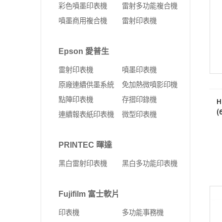
彩色噴墨印表機
雷射多功能複合機
噴墨商用複合機
雷射印表機
Epson 愛普生
雷射印表機
噴墨印表機
原廠連續供墨系統
免加熱微噴影印機
點陣印表機
存摺印錄機
H
(
連續報表紙印表機
微型印表機
PRINTEC 暉達
黑白雷射印表機
黑白多功能印表機
Fujifilm 富士軟片
印表機
多功能事務機