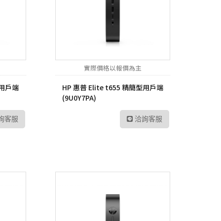
P6
sh 網狀路由器
螢
Vero
線分享器
E 路由器
實際價格以報價為主
號延伸器
簡型用戶端
HP 惠普 Elite t655 精簡型用戶端
B 無線網卡
(9U0Y7PA)
換器
詢客服
洽詢客服
E 供電交換器