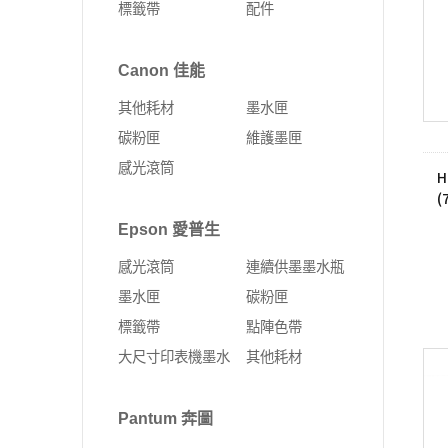
標籤帶
配件
Fujifilm 富士軟片
Kyocera 京瓷
ALTOS 安圖斯
DELL 戴爾
網卡
無線延伸器
印表機
彩色多功能複合機
MSI 微星
UMAX 世成
Canon 佳能
Leadtek 麗臺
HP 惠普
無線網卡
多功能事務機
黑白多功能複合機
其他耗材
墨水匣
Supermicro 美超微
外接式SSD固態硬碟
固態硬碟
PCI-E 無線網卡
彩色雷射印表機
碳粉匣
維護墨匣
MSI 微星
SSD固態硬碟
10G PCIe有線網路卡
黑白雷射印表機
感光滾筒
H
ASUS 華碩
4G Sim卡 Router
(
DELL 戴爾
有線路由器
Epson 愛普生
HP 惠普
藍芽
感光滾筒
連續供墨墨水瓶
Lenovo 聯想
ExpertWIFI商用系列
墨水匣
碳粉匣
標籤帶
點陣色帶
無線路由器
大尺寸印表機墨水
其他耗材
Pantum 奔圖