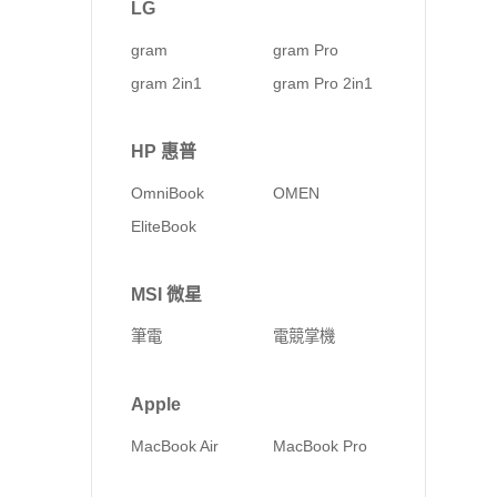
LG
gram
gram Pro
gram 2in1
gram Pro 2in1
HP 惠普
OmniBook
OMEN
EliteBook
MSI 微星
筆電
電競掌機
Apple
MacBook Air
MacBook Pro