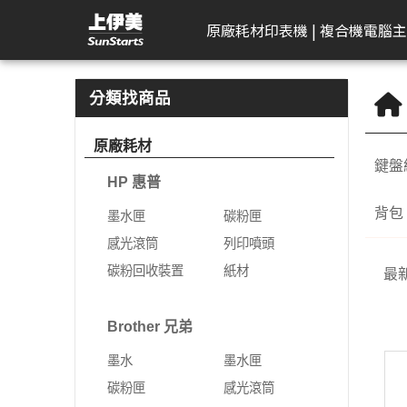
觸控筆／數位筆／手寫筆 | 上伊美辦公用品網
原廠耗材
印表機 | 複合機
電腦主
HP 惠普
工作站繪圖卡
Kodak 柯達
DELL 戴爾
APACER 宇瞻
D-Link 友訊
Plustek 精益
HP 惠普
Seagate 希捷
一體成型電腦
AeroTouch 富動
Logitech 羅技
Brother 兄
Zyxel 兆勤
LG
Eps
T
B
分類找商品
DeskJet
HP 惠普
掃描器
一般顯示器
隨身碟
無網管型網路交換器
掃描器
墨水匣
外接式硬碟
MSI 微星
互動式顯示器
簡報器
彩色雷射印
次世代防火
gram
標
原廠耗材
機
鍵盤
Color Laser
Leadtek 麗臺
曲面顯示器
記憶卡
網管型交換器
碳粉匣
NAS硬碟
VPN防火牆
gram P
文
HP 惠普
黑白雷射印
Color LaserJet Pro
Lenovo 聯想
遊戲專用顯示器
行動硬碟
10G網路交換器
感光滾筒
SSD固態硬碟
乙太網路交
gram 2
相
機
背包 
墨水匣
碳粉匣
Color LaserJet
ASUS 華碩
智慧型無線網路基地台
列印噴頭
無線網路
gram P
可
噴墨印表機
感光滾筒
列印噴頭
Enterprise
AIMO 愛墨
智慧型網路交換器
碳粉回收裝置
5G NR / 4
碳粉回收裝置
紙材
熱感應印表
最
LaserJet
器
Apple
行動寬頻
紙材
Acer 宏碁
熱感應標籤機
LaserJet Pro
行動通訊室
Brother 兄弟
光纖收發器
系列
Apple Display
電競螢幕
LaserJet Enterprise
墨水
墨水匣
電源供應器
電力線網路
商務用螢幕
OfficeJet Pro
碳粉匣
感光滾筒
工作站
行動工作站
VIVITEK 麗訊
ASUS 華碩