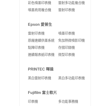
彩色噴墨印表機
雷射多功能複合機
噴墨商用複合機
雷射印表機
Epson 愛普生
雷射印表機
噴墨印表機
原廠連續供墨系統
免加熱微噴影印機
點陣印表機
存摺印錄機
連續報表紙印表機
微型印表機
PRINTEC 暉達
黑白雷射印表機
黑白多功能印表機
Fujifilm 富士軟片
印表機
多功能事務機