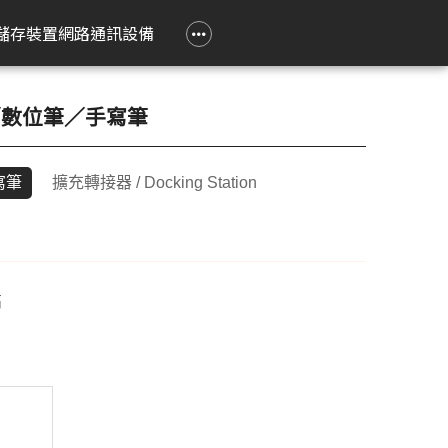
政府大宗採購專區
企業大宗採購專區
企業禮贈品採購專區
常見問題
聯繫我們
儲存裝置
網路通訊設備
e 立達
on 愛普生
Epson 愛普生
Pantum 奔圖
精簡型電腦
TP-Link
Lenovo 聯想
HPRT 漢印
PRINTEC 暉達
ASUS 華碩
Acer 宏碁
HP 惠普
ROLY 樂麗
／數位筆／手寫筆
 Air
務應用投影機
影像繪圖機
碳粉匣
ASUS 華碩
無線網狀路由器
工作用螢幕
條碼標籤機
黑白雷射印表機
SSD 固態硬碟
Swift Go
DesignJet
旗艦雷射
寫筆
擴充轉接器 / Docking Station
籤
k Pro
階工程投影機
廣告大圖輸出機
鼓組件
HP 惠普
無線分享器
家用螢幕
條碼掃瞄器
黑白多功能印表機
Nitro Lite
雷射短焦
系統
動教育投影機
無線網卡
電競用螢幕
Swift Lite
攜帶投影
印機
htScene 雷射投影
其他相關配件
便攜式螢幕
Swift X
配件
智能傳感器
Nitro V
高
件
商用網路通訊設備
Aspire Lite
表機
Predator Helios Neo
P2
P4
cusys 水星