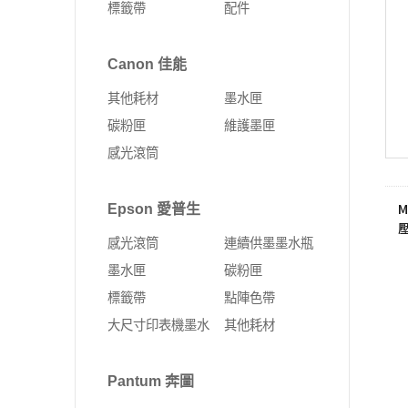
標籤帶
配件
Fujifilm 富士軟片
Kyocera 京瓷
ALTOS 安圖斯
DELL 戴爾
網卡
無線延伸器
印表機
彩色多功能複合機
MSI 微星
UMAX 世成
Canon 佳能
Leadtek 麗臺
HP 惠普
無線網卡
多功能事務機
黑白多功能複合機
其他耗材
墨水匣
Supermicro 美超微
外接式SSD固態硬碟
固態硬碟
PCI-E 無線網卡
彩色雷射印表機
碳粉匣
維護墨匣
MSI 微星
SSD固態硬碟
10G PCIe有線網路卡
黑白雷射印表機
感光滾筒
ASUS 華碩
4G Sim卡 Router
DELL 戴爾
有線路由器
M
Epson 愛普生
壓
HP 惠普
藍芽
感光滾筒
連續供墨墨水瓶
Lenovo 聯想
ExpertWIFI商用系列
墨水匣
碳粉匣
標籤帶
點陣色帶
無線路由器
大尺寸印表機墨水
其他耗材
Pantum 奔圖