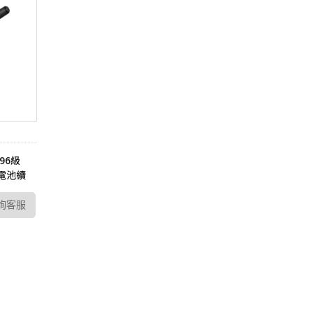
P6
sh 網狀路由器
螢
Vero
線分享器
E 路由器
號延伸器
B 無線網卡
換器
096級
 電池續
E 供電交換器
詢客服