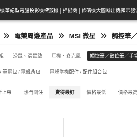
共同供應契約專區
租賃業務專區
學校
機
筆記型電腦
投影機
標籤機 | 掃描機 | 條碼機
大圖輸出機
顯示器
弟
on 愛普生
EAM 十銓
rother 兄弟
迷你電腦
ACER 宏碁
KATAI
HP 惠普
Canon 佳能
Canon 佳能
電腦零件組
Canon 佳能
MSI 微星
LG
MSI 微星
Transcend 創見
MSI 微星
Epson 愛普生
Canon 佳能
BenQ 明碁
Brother 兄弟
桌上型主機
Epson 愛普生
Edgecore 鈺登
Philips 飛利浦
Gigaston
Apple
Eps
電競周邊產品
MSI 微星
觸控筆
表機/複合
牆
籤機
記憶體
墨水
ECS 精強
投影機
顯示器周邊
OmniBook
文件掃描器
其他耗材
AMD 美商超微
彩色噴墨印表機
Performance
CineBeam
平面商務螢幕
內接式固態硬碟
筆電
感光滾筒
24吋(A1 )
投影機
快速列印標籤機
DELL 戴爾
雷射印表機
無線基地台
專業顯示器
固態硬碟
MacBook
商
組
滑鼠、滑鼠墊
耳機、麥克風
觸控筆／數位筆／手
ro
件掃描器
記憶卡
墨水匣
ACER 宏碁
OMEN
平台式掃描器
墨水匣
雷射多功能複合機
Mainstream
ProBeam
亮麗旋轉螢幕
外接式固態硬碟
電競掌機
連續供墨墨水瓶
36-42吋(A0 )
家居及小型辦公室標
HP 惠普
噴墨印表機
交換器
記憶體
MacBoo
高
表機/複合
機
換器
in1
片掃描器
內接固態硬碟(SSD)
碳粉匣
MSI 微星
EliteBook
碳粉匣
噴墨商用複合機
Small Business
電競螢幕
行動固態硬碟
墨水匣
44吋(A0)
Apple Mac
原廠連續供墨
隨身碟
互
/ 筆電包 / 電競背包
電競掌機配件 / 配件組合包
掃描機
ro 2in1
攜式掃描器
隨身碟
感光滾筒
維護墨匣
雷射印表機
Network Adapter
曲面螢幕
隨身碟
碳粉匣
60吋(1.5公尺)
ASUS 華碩
免加熱微噴影
Lig
/複合機
燈
G LTE 路由
標籤帶
感光滾筒
攜帶型顯示器
記憶卡
標籤帶
Lenovo 聯想
點陣印表機
機/複合機
新上架
熱門關注
賣得最好
價格最低
價格最
配
配件
ASUS 華碩
HP 惠普
行車紀錄器
點陣色帶
LG
MSI 微星
存摺印錄機
內訊號覆蓋
密錄器
大尺寸印表機墨水
GIGABYTE 技嘉
連續報表紙印
商務用螢幕
HP顯示器
Full HD & QHD螢幕
工業用SSD
其他耗材
Acer 宏碁
微型印表機
設備
商用顯示器
MyView智慧螢幕
工業用Flash
Hytera 海能達對講機
Linksys
Mer