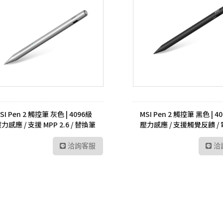
UltraFine高畫質編輯
螢幕
工業用記憶卡
數位雙模對講機
路由器
Me
UltraWide多工作業
Kodak 柯達
ADATA 威剛
數位無線車載台
網路交換器
幕
無
電子相框
外接式硬碟
數位雙模中繼台
UltraGear專業電競螢
LT
幕
隨身碟
數位傳輸系統
訊
記憶卡
TETRA數位對講機
US
工業用SSD
HYT 專業無線電對講
交
SI Pen 2 觸控筆 灰色 | 4096級
MSI Pen 2 觸控筆 黑色 | 4
機
力感應 / 支援 MPP 2.6 / 替換筆
壓力感應 / 支援觸覺反饋 /
工業用隨身碟
Po
尖
航力長達32小時
HYT 中繼台無線電
工業用記憶卡
洽詢客服
洽
HYT 專業車載台對講
工業用eMMC
機
工業用記憶體模組
HYT 原廠配件
Hytera 原廠配件