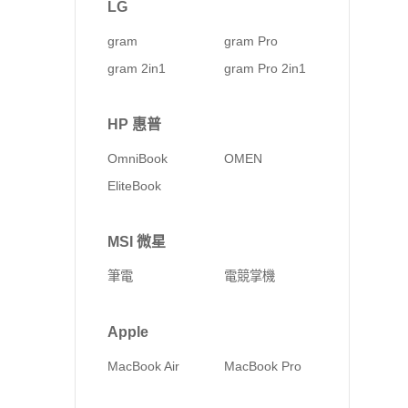
LG
gram
gram Pro
gram 2in1
gram Pro 2in1
HP 惠普
OmniBook
OMEN
EliteBook
MSI 微星
筆電
電競掌機
Apple
MacBook Air
MacBook Pro