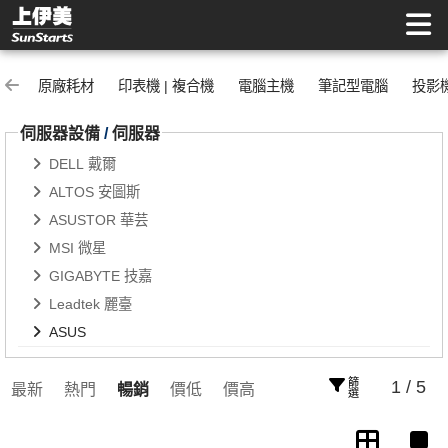
ASUS | 上伊美辦公用品網
原廠耗材
印表機 | 複合機
電腦主機
筆記型電腦
投影
伺服器設備
/
伺服器
DELL 戴爾
ALTOS 安圖斯
ASUSTOR 華芸
MSI 微星
GIGABYTE 技嘉
Leadtek 麗臺
ASUS
篩選
1 / 5
最新
熱門
暢銷
價低
價高