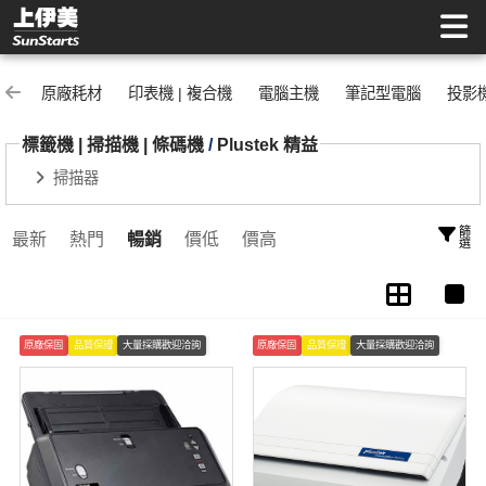
Plustek 精益 | 上伊美辦公用品網
原廠耗材
印表機 | 複合機
電腦主機
筆記型電腦
投影
標籤機 | 掃描機 | 條碼機
/
Plustek 精益
掃描器
篩選
最新
熱門
暢銷
價低
價高
原廠保固
品質保證
大量採購歡迎洽詢
原廠保固
品質保證
大量採購歡迎洽詢